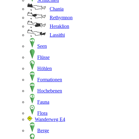
Schluchten
Chania
Rethymnon
Heraklion
Lassithi
Seen
Flüsse
Höhlen
Formationen
Hochebenen
Fauna
Flora
Wanderweg E4
Berge