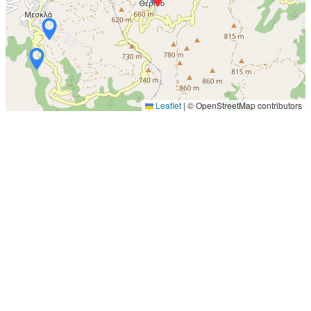
Leaflet
|
© OpenStreetMap contributors