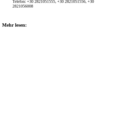
Telefon:
+30 2821051555, +30 2821051556, +30
2821056008
Mehr lesen: