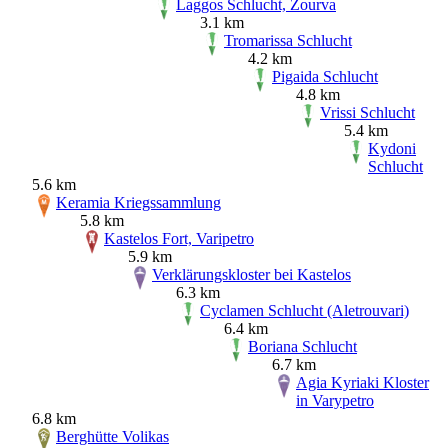
Laggos Schlucht, Zourva
3.1 km
Tromarissa Schlucht
4.2 km
Pigaida Schlucht
4.8 km
Vrissi Schlucht
5.4 km
Kydoni
Schlucht
5.6 km
Keramia Kriegssammlung
5.8 km
Kastelos Fort, Varipetro
5.9 km
Verklärungskloster bei Kastelos
6.3 km
Cyclamen Schlucht (Aletrouvari)
6.4 km
Boriana Schlucht
6.7 km
Agia Kyriaki Kloster
in Varypetro
6.8 km
Berghütte Volikas