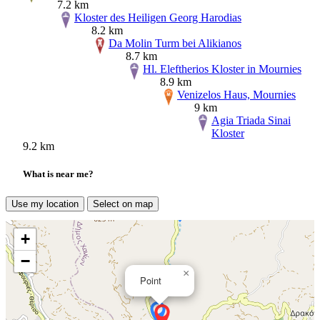
7.2 km
Kloster des Heiligen Georg Harodias
8.2 km
Da Molin Turm bei Alikianos
8.7 km
Hl. Eleftherios Kloster in Mournies
8.9 km
Venizelos Haus, Mournies
9 km
Agia Triada Sinai
Kloster
9.2 km
What is near me?
Use my location
Select on map
+
−
×
Point