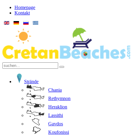
Homepage
Kontakt
Strände
Chania
Rethymnon
Heraklion
Lassithi
Gavdos
Koufonissi