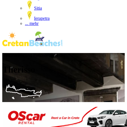
Sitia
Ierapetra
... mehr
Historisches und Folklore Museum
Therisso