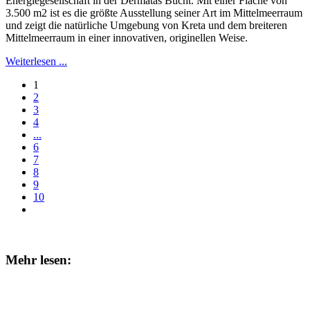
Energiegesellschaft in der Dermatas Bucht. Mit einer Fläche von
3.500 m2 ist es die größte Ausstellung seiner Art im Mittelmeerraum
und zeigt die natürliche Umgebung von Kreta und dem breiteren
Mittelmeerraum in einer innovativen, originellen Weise.
Weiterlesen ...
1
2
3
4
...
6
7
8
9
10
Mehr lesen: