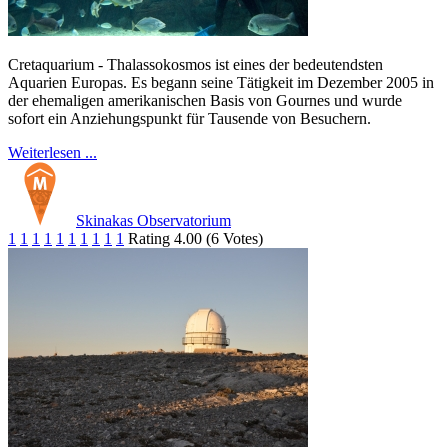
Cretaquarium - Thalassokosmos ist eines der bedeutendsten
Aquarien Europas. Es begann seine Tätigkeit im Dezember 2005 in
der ehemaligen amerikanischen Basis von Gournes und wurde
sofort ein Anziehungspunkt für Tausende von Besuchern.
Weiterlesen ...
Skinakas Observatorium
1
1
1
1
1
1
1
1
1
1
Rating 4.00 (6 Votes)