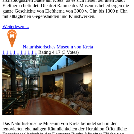
archäologischen Stätte auf Kreta, da es sich neben der alten Stadt
Eleftherna befindet. Die drei Räume des Museums beherbergen die
ganze Geschichte von Eleftherna von 3000 v. Chr. bis 1300 n.Chr.
mit alltäglichen Gegenständen und Kunstwerken.
Weiterlesen ...
Naturhistorisches Museum von Kreta
1
1
1
1
1
1
1
1
1
1
Rating 4.17 (3 Votes)
Das Naturhistorische Museum von Kreta befindet sich in den
renovierten ehemaligen Räumlichkeiten der Heraklion Öffentliche