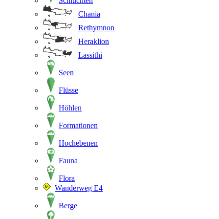
Schluchten
Chania
Rethymnon
Heraklion
Lassithi
Seen
Flüsse
Höhlen
Formationen
Hochebenen
Fauna
Flora
Wanderweg E4
Berge