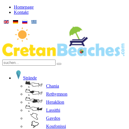
Homepage
Kontakt
Strände
Chania
Rethymnon
Heraklion
Lassithi
Gavdos
Koufonissi