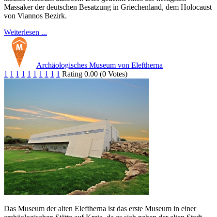
Massaker der deutschen Besatzung in Griechenland, dem Holocaust
von Viannos Bezirk.
Weiterlesen ...
Archäologisches Museum von Eleftherna
1
1
1
1
1
1
1
1
1
1
Rating 0.00 (0 Votes)
Das Museum der alten Eleftherna ist das erste Museum in einer