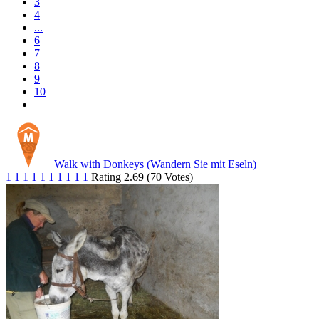
3
4
...
6
7
8
9
10
Walk with Donkeys (Wandern Sie mit Eseln)
1
1
1
1
1
1
1
1
1
1
Rating 2.69 (70 Votes)