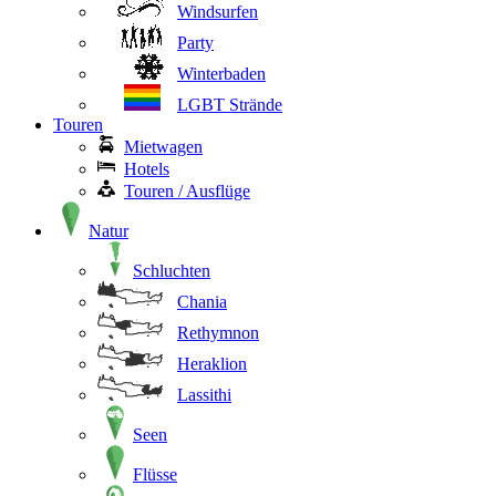
Windsurfen
Party
Winterbaden
LGBT Strände
Touren
Mietwagen
Hotels
Touren / Ausflüge
Natur
Schluchten
Chania
Rethymnon
Heraklion
Lassithi
Seen
Flüsse