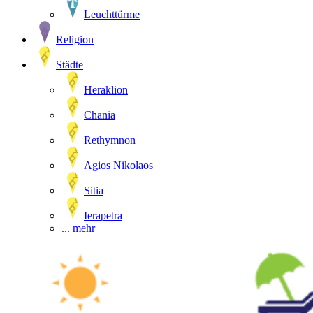
Leuchttürme
Religion
Städte
Heraklion
Chania
Rethymnon
Agios Nikolaos
Sitia
Ierapetra
... mehr