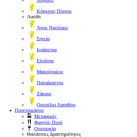
Αρχάνες
Κόκκινος Πύργος
Λασίθι
Άγιος Νικόλαος
Σητεία
Ιεράπετρα
Ελούντα
Μακρύγιαλος
Παλαίκαστρο
Ζάκρος
Οροπέδιο Λασιθίου
Προετοιμάσου
Μεταφορές
Φαγητό- Ποτό
Οινοποιεία
Θαλάσσιες Δραστηριότητες