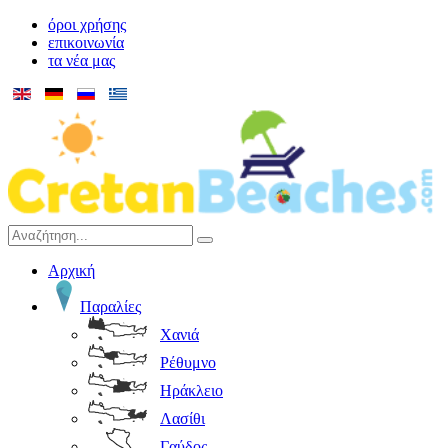
όροι χρήσης
επικοινωνία
τα νέα μας
Αρχική
Παραλίες
Χανιά
Ρέθυμνο
Ηράκλειο
Λασίθι
Γαύδος