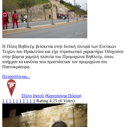
Η Πύλη Βηθλεέμ βείσκεται στην δυτική πλευρά των Ενετικών
Τειχών του Ηρακλείου και είχε στρατιωτικό χαρακτήρα. Οδηγούσε
στην βόρεια χαμηλή πλατεία του Προμαχώνα Βηθλεέμ, όπου
υπήρχαν τα κανόνια που προστάτευαν τον προμαχώνα του
Παντοκράτορα.
Περισσότερα...
Πύλη Ιησού (Καινούργια Πόρτα)
1
1
1
1
1
1
1
1
1
1
Rating 4.25 (6 Votes)