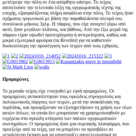
μετέτρεψε την πόλη σε ένα απόρθητο κάστρο. Το τείχος
αποτελούσε την τελευταία λέξη της οχυρωματικής τέχνης της
εποχής, εξασφαλίζοντας πλήρη ασφάλεια στην πόλη. Το τείχος ήταν
σχήματος τριγωνικού με βάση την παραθαλάσσια πλευρά του,
συνολικού μήκους 3χλμ. Η τάφρος, που είχε ανοιχτεί γύρω από
αυτό, ήταν μεγάλου πλάτους, και βάθους. Από την έξω μεριά της
τάφρου είχαν υψωθεί προτειχίσματα ή αντερείσματα, καθώς και
μικρά εξωτερικά φρούρια (τα
Revelini
) για να καθιστούν
δυσκολότερη την προσέγγιση των τειχών από τους εχθρούς.
Προμαχώνες
Το χερσαίο τείχος είχε ενισχυθεί με εφτά
προμαχώνες
. Οι
προμαχώνες αντικατέστησαν τους ογκώδεις στρογγυλούς και
πολυγωνικούς πύργους των τειχών, μετά την ανακάλυψη της
πυρίτιδας, και προορίζονταν να εξυπηρετήσουν τη χρήση των νέων
αυτών όπλων, τα οποία δεν μπορούσαν να χρησιμοποιηθούν με
ευχέρεια στα ογκώδη κτίσματα των παλιών οχυρωματικών
συστημάτων. Ο προμαχώνας ήταν μια συμπαγής πλατφόρμα, που
προεξείχε από τα τείχη, για να μπορέσει να προσβάλει σε
μεγαλύτερη έκταση και να υποστηρίζει αποτελεσματικά τα