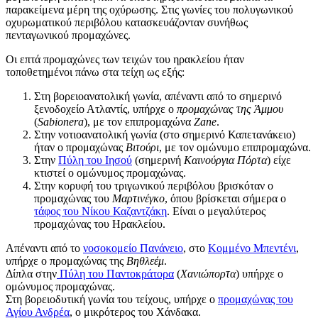
παρακείμενα μέρη της οχύρωσης. Στις γωνίες του πολυγωνικού
οχυρωματικού περιβόλου κατασκευάζονταν συνήθως
πενταγωνικού προμαχώνες.
Οι επτά προμαχώνες των τειχών του ηρακλείου ήταν
τοποθετημένοι πάνω στα τείχη ως εξής:
Στη βορειοανατολική γωνία, απέναντι από το σημερινό
ξενοδοχείο Ατλαντίς, υπήρχε ο
προμαχώνας της Άμμου
(
Sabionera
), με τον επιπρομαχώνα
Zane
.
Στην νοτιοανατολική γωνία (στο σημερινό Καπετανάκειο)
ήταν ο προμαχώνας
Βιτούρι
, με τον ομώνυμο επιπρομαχώνα.
Στην
Πύλη του Ιησού
(σημερινή
Καινούργια Πόρτα
) είχε
κτιστεί ο ομώνυμος προμαχώνας.
Στην κορυφή του τριγωνικού περιβόλου βρισκόταν ο
προμαχώνας του
Μαρτινέγκο
, όπου βρίσκεται σήμερα ο
τάφος του Νίκου Καζαντζάκη
. Είναι ο μεγαλύτερος
προμαχώνας του Ηρακλείου.
Απέναντι από το
νοσοκομείο Πανάνειο
, στο
Κομμένο Μπεντένι
,
υπήρχε ο προμαχώνας της
Βηθλεέμ
.
Δίπλα στην
Πύλη του Παντοκράτορα
(
Χανιώπορτα
) υπήρχε ο
ομώνυμος προμαχώνας.
Στη βορειοδυτική γωνία του τείχους, υπήρχε ο
προμαχώνας του
Αγίου Ανδρέα
, ο μικρότερος του Χάνδακα.