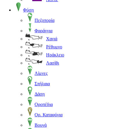
Φύση
Πεζοπορία
Φαράγγια
Χανιά
Ρέθυμνο
Ηράκλειο
Λασίθι
Λίμνες
Σπήλαια
Δάση
Οροπέδια
Ορ. Καταφύγια
Βουνά