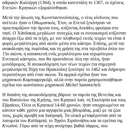
αδερφών Καλλέργη
(1364), η οποία κατεστάλη το 1367, οι σχέσεις
Ενετών- Κρητικών εξομαλύνθηκαν.
Μετά την άλωση της Κωνσταντινούπολης, ο νέος κίνδυνος που
ανέτειλε ήταν ο Οθωμανικός. Έτσι, οι Ενετοί ξεκίνησαν να
προετοιμάζουν την άμυνα τους, κτίζοντας δεκάδες φρούρια στο
νησί. Ο Χάνδακας μεγάλωνε συνεχώς και οι συνοικισμοί κτίζονταν
άναρχα έξω από τα τείχη, με τον πληθυσμό εκτός τειχών να είναι 4
φορές μεγαλύτερος από αυτόν μέσα στο κάστρο. Επίσης, μετά την
ανακάλυψη της πυρίτιδας και τη χρήση της στα τηλεβόλα όπλα τον
15ο αιώνα, η κατασκευή ενός μεγαλύτερου και ισχυρότερου
Ενετικού κάστρου, που θα προστάτευε όλη την πόλη, ήταν
μονόδρομος. Η ανοικοδόμηση των νέων τειχών (τα σημερινά
μεγαλοπρεπή
Τείχη του Ηρακλείου
) ξεκίνησε το 1462 και διήρκησε
περισσότερο από έναν αιώνα. Τα αρχικά σχέδια ήταν του
μηχανικού
Καμποφρεγκόζο
, αλλά στην πορεία χρησιμοποιήθηκαν
σχέδια του ικανότατου μηχανικού
Michel Sammicheli
.
Η δαπάνη της ανοικοδόμησης βάρυνε τα ταμεία της Βενετίας και
του Βασιλείου της Κρήτης, τον Κρητικό λαό, τη Εκκλησία και τους
Εβραίους. Όλοι οι Κρητικοί 14-60 χρονών, ήταν υποχρεωμένοι να
κάνουν κάθε χρόνο μια αγγαρεία μιας βδομάδας, μαζί με τα ζώα
τους, χωρίς αμοιβή και διατροφή. Τα υλικά μεταφέρονταν από τα
λατομεία του
Κατσαμπά
, το
Τηγάνι Χερσονήσου
και τα ερείπια της
Κνωσού
. Γύρω από τα τείχη ανοίχτηκε βαθιά τάφρος, που