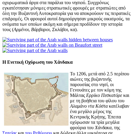
οχυρωματικά άργα στα παράλια του νησιού. Συγχρόνως
εγκατέστησαν μόνιμες στρατιωτικές φρουρές με στρατιώτες από
όλη την Βυζαντινή Αυτοκρατορία για να αποκρούουν τις πειρατικές
επιδρομές. Οι φρουροί αυτοί δημιούργησαν μικρούς οικισμούς, τα
ονόματα των οποίων ακόμη και σήμερα προδίδουν την ιστορία
τους (
Αρμένοι
,
Βάρβαροι
,
Σκλάβοι
, κα).
Η Ενετική Οχύρωση του Χάνδακα
Το 1206, μετά από 2.5 περίπου
αιώνες της βυζαντινής
παρουσίας στο νησί, οι
Γενουάτες με τον κόμη της
Μάλτας
Ερρίκο Πεσκατόρε
και
με τη βοήθεια του φίλου του
Αλαμάνο ντα Κόστα
κατέλαβαν
ένα μεγάλο μέρος της
Κεντρικής Κρήτης. Έπειτα
οχύρωσαν τα τρία μεγάλα
φρούρια του
Χάνδακα
, της
Σητείας
και
του Ρεθύμνου
και δώδεκα άλλα μικρότερα σε