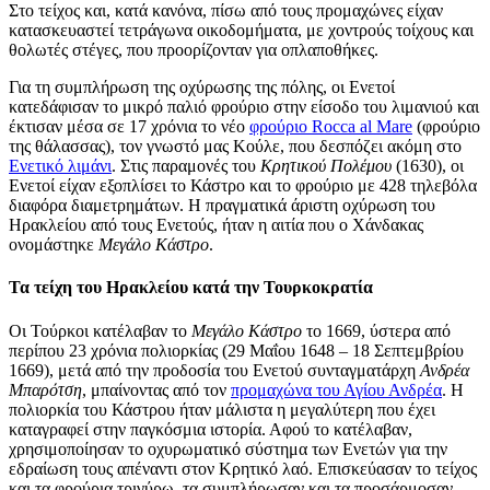
Στο τείχος και, κατά κανόνα, πίσω από τους προμαχώνες είχαν
κατασκευαστεί τετράγωνα οικοδομήματα, με χοντρούς τοίχους και
θολωτές στέγες, που προορίζονταν για οπλαποθήκες.
Για τη συμπλήρωση της οχύρωσης της πόλης, οι Ενετοί
κατεδάφισαν το μικρό παλιό φρούριο στην είσοδο του λιμανιού και
έκτισαν μέσα σε 17 χρόνια το νέο
φρούριο Rocca al Mare
(φρούριο
της θάλασσας), τον γνωστό μας Κούλε, που δεσπόζει ακόμη στο
Ενετικό λιμάνι
. Στις παραμονές του
Κρητικού Πολέμου
(1630), οι
Ενετοί είχαν εξοπλίσει το Κάστρο και το φρούριο με 428 τηλεβόλα
διαφόρα διαμετρημάτων. Η πραγματικά άριστη οχύρωση του
Ηρακλείου από τους Ενετούς, ήταν η αιτία που ο Χάνδακας
ονομάστηκε
Μεγάλο Κάστρο
.
Τα τείχη του Ηρακλείου κατά την Τουρκοκρατία
Οι Τούρκοι κατέλαβαν το
Μεγάλο Κάστρο
το 1669, ύστερα από
περίπου 23 χρόνια πολιορκίας (29 Μαΐου 1648 – 18 Σεπτεμβρίου
1669), μετά από την προδοσία του Ενετού συνταγματάρχη
Ανδρέα
Μπαρότση
, μπαίνοντας από τον
προμαχώνα του Αγίου Ανδρέα
. Η
πολιορκία του Κάστρου ήταν μάλιστα η μεγαλύτερη που έχει
καταγραφεί στην παγκόσμια ιστορία. Αφού το κατέλαβαν,
χρησιμοποίησαν το οχυρωματικό σύστημα των Ενετών για την
εδραίωση τους απέναντι στον Κρητικό λαό. Επισκεύασαν το τείχος
και τα φρούρια τριγύρω, τα συμπλήρωσαν και τα προσάρμοσαν