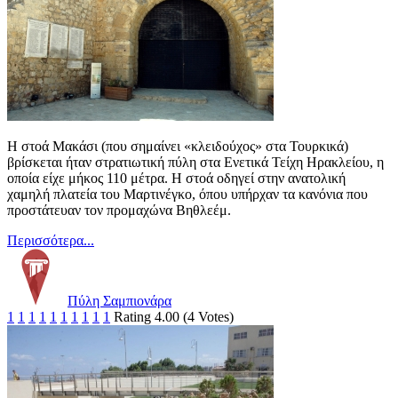
Η στοά Μακάσι (που σημαίνει «κλειδούχος» στα Τουρκικά)
βρίσκεται ήταν στρατιωτική πύλη στα Ενετικά Τείχη Ηρακλείου, η
οποία είχε μήκος 110 μέτρα. Η στοά οδηγεί στην ανατολική
χαμηλή πλατεία του Μαρτινέγκο, όπου υπήρχαν τα κανόνια που
προστάτευαν τον προμαχώνα Βηθλεέμ.
Περισσότερα...
Πύλη Σαμπιονάρα
1
1
1
1
1
1
1
1
1
1
Rating 4.00 (4 Votes)