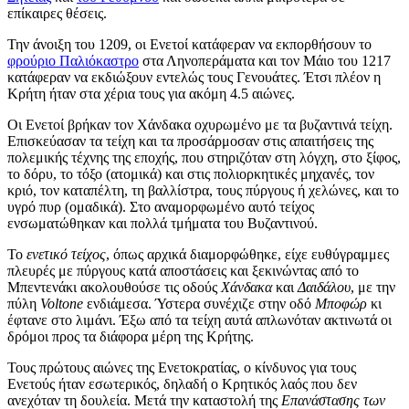
επίκαιρες θέσεις.
Την άνοιξη του 1209, οι Ενετοί κατάφεραν να εκπορθήσουν το
φρούριο Παλιόκαστρο
στα Ληνοπεράματα και τον Μάιο του 1217
κατάφεραν να εκδιώξουν εντελώς τους Γενουάτες. Έτσι πλέον η
Κρήτη ήταν στα χέρια τους για ακόμη 4.5 αιώνες.
Οι Ενετοί βρήκαν τον Χάνδακα οχυρωμένο με τα βυζαντινά τείχη.
Επισκεύασαν τα τείχη και τα προσάρμοσαν στις απαιτήσεις της
πολεμικής τέχνης της εποχής, που στηριζόταν στη λόγχη, στο ξίφος,
το δόρυ, το τόξο (ατομικά) και στις πολιορκητικές μηχανές, τον
κριό, τον καταπέλτη, τη βαλλίστρα, τους πύργους ή χελώνες, και το
υγρό πυρ (ομαδικά). Στο αναμορφωμένο αυτό τείχος
ενσωματώθηκαν και πολλά τμήματα του Βυζαντινού.
Το
ενετικό τείχος
, όπως αρχικά διαμορφώθηκε, είχε ευθύγραμμες
πλευρές με πύργους κατά αποστάσεις και ξεκινώντας από το
Μπεντενάκι ακολουθούσε τις οδούς
Χάνδακα
και
Δαιδάλου
, με την
πύλη
Voltone
ενδιάμεσα. Ύστερα συνέχιζε στην οδό
Μποφώρ
κι
έφτανε στο λιμάνι. Έξω από τα τείχη αυτά απλωνόταν ακτινωτά οι
δρόμοι προς τα διάφορα μέρη της Κρήτης.
Τους πρώτους αιώνες της Ενετοκρατίας, ο κίνδυνος για τους
Ενετούς ήταν εσωτερικός, δηλαδή ο Κρητικός λαός που δεν
ανεχόταν τη δουλεία. Μετά την καταστολή της
Επανάστασης των