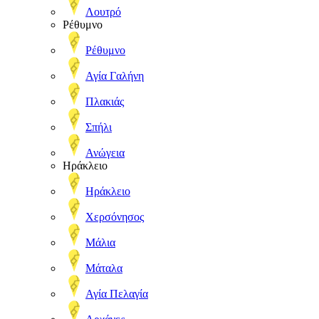
Λουτρό
Ρέθυμνο
Ρέθυμνο
Αγία Γαλήνη
Πλακιάς
Σπήλι
Ανώγεια
Ηράκλειο
Ηράκλειο
Χερσόνησος
Μάλια
Μάταλα
Αγία Πελαγία