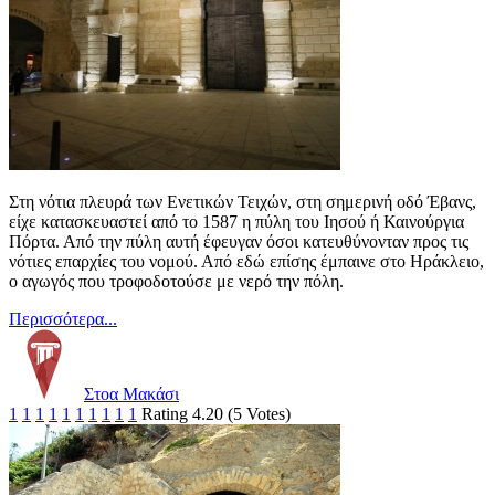
Στη νότια πλευρά των Ενετικών Τειχών, στη σημερινή οδό Έβανς,
είχε κατασκευαστεί από το 1587 η πύλη του Ιησού ή Καινούργια
Πόρτα. Από την πύλη αυτή έφευγαν όσοι κατευθύνονταν προς τις
νότιες επαρχίες του νομού. Από εδώ επίσης έμπαινε στο Ηράκλειο,
ο αγωγός που τροφοδοτούσε με νερό την πόλη.
Περισσότερα...
Στοα Μακάσι
1
1
1
1
1
1
1
1
1
1
Rating 4.20 (5 Votes)