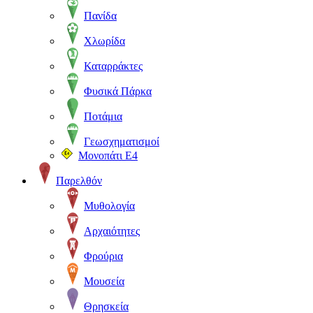
Πανίδα
Χλωρίδα
Καταρράκτες
Φυσικά Πάρκα
Ποτάμια
Γεωσχηματισμοί
Μονοπάτι Ε4
Παρελθόν
Μυθολογία
Αρχαιότητες
Φρούρια
Μουσεία
Θρησκεία