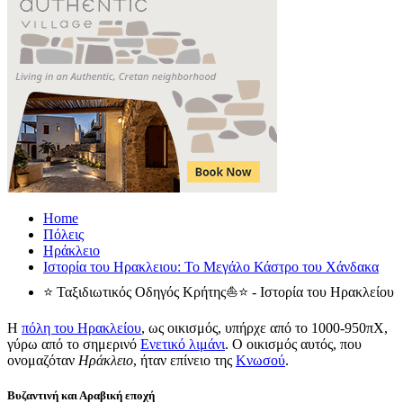
Home
Πόλεις
Ηράκλειο
Ιστορία του Ηρακλειου: Το Μεγάλο Κάστρο του Χάνδακα
⭐ Ταξιδιωτικός Οδηγός Κρήτης⛵⭐ - Ιστορία του Ηρακλείου
Η
πόλη του Ηρακλείου
, ως οικισμός, υπήρχε από το 1000-950πΧ,
γύρω από το σημερινό
Ενετικό λιμάνι
. Ο οικισμός αυτός, που
ονομαζόταν
Ηράκλειο
, ήταν επίνειο της
Κνωσού
.
Βυζαντινή και Αραβική εποχή