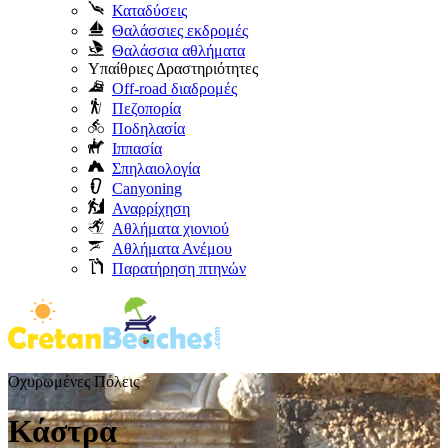
Καταδύσεις
Θαλάσσιες εκδρομές
Θαλάσσια αθλήματα
Υπαίθριες Δραστηριότητες
Off-road διαδρομές
Πεζοπορία
Ποδηλασία
Ιππασία
Σπηλαιολογία
Canyoning
Αναρρίχηση
Αθλήματα χιονιού
Αθλήματα Ανέμου
Παρατήρηση πτηνών
Οχυρωμένες Πόλεις
Κάστρα