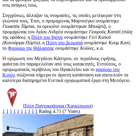
στις ανάγκες τους.
Συγχρόνως, άλλαξαν τις ονομασίες, τις οποίες μετέφεραν στη
γλώσσα τους. Έτσι, ο προμαχώνας Μαρτινέγκο ονομάστηκε
Γιουκσέκ Τάμπια
, τα ορεκιόνε ονομάστηκαν
Μπούρτζι
, ο
προμαχώνας του Αγίου Ανδρέα ονομάστηκε
Γιουρούς Καπισί (πύλη
της εφόδου),
η
Πύλη του Ιησού
ονομάστηκε
Γενί Καπού
(Κανούργια Πόρτα)
, η
Πύλη του Δερματά
ονομάστηκε
Κουμ Καπί
,
το
Φρούριο της Θάλασσας
ονομάστηκε
Κούλες
, κ.α.
Η οχύρωση του Μεγάλου Κάστρου, σε περιόδους ειρήνης,
φαίνεται ότι παραμελιόταν από τους κατακτητές. Εντούτοις, ο
οχυρωματικός περίβολος του Ηρακλείου και το
φρούριο του
Κούλε
σώζονται σήμερα σε άριστη κατάσταση και αποτελούν τα
καλύτερα διατηρημένα Ενετικά οχυρωματικά έργα στη Μεσόγειο.
Πύλη Παντοκράτορα (Χανιώπορτα)
1
1
1
1
1
1
1
1
1
1
Rating 4.71 (7 Votes)