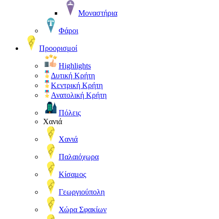
Μοναστήρια
Φάροι
Προορισμοί
Highlights
Δυτική Κρήτη
Κεντρική Κρήτη
Ανατολική Κρήτη
Πόλεις
Χανιά
Χανιά
Παλαιόχωρα
Κίσαμος
Γεωργιούπολη
Χώρα Σφακίων