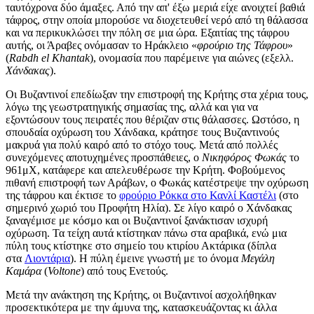
ταυτόχρονα δύο άμαξες. Από την απ' έξω μεριά είχε ανοιχτεί βαθιά
τάφρος, στην οποία μπορούσε να διοχετευθεί νερό από τη θάλασσα
και να περικυκλώσει την πόλη σε μια ώρα. Εξαιτίας της τάφρου
αυτής, οι Άραβες ονόμασαν το Ηράκλειο «
φρούριο της Τάφρου
»
(
Rabdh el Khantak
), ονομασία που παρέμεινε για αιώνες (εξελλ.
Χάνδακας
).
Οι Βυζαντινοί επεδίωξαν την επιστροφή της Κρήτης στα χέρια τους,
λόγω της γεωστρατηγικής σημασίας της, αλλά και για να
εξοντώσουν τους πειρατές που θέριζαν στις θάλασσες. Ωστόσο, η
σπουδαία οχύρωση του Χάνδακα, κράτησε τους Βυζαντινούς
μακρυά για πολύ καιρό από το στόχο τους. Μετά από πολλές
συνεχόμενες αποτυχημένες προσπάθειες, ο
Νικηφόρος Φωκάς
το
961μΧ, κατάφερε και απελευθέρωσε την Κρήτη. Φοβούμενος
πιθανή επιστροφή των Αράβων, ο Φωκάς κατέστρεψε την οχύρωση
της τάφρου και έκτισε το
φρούριο Ρόκκα στο Κανλί Καστέλι
(στο
σημερινό χωριό του Προφήτη Ηλία). Σε λίγο καιρό ο Χάνδακας
ξαναγέμισε με κόσμο και οι Βυζαντινοί ξανάκτισαν ισχυρή
οχύρωση. Τα τείχη αυτά κτίστηκαν πάνω στα αραβικά, ενώ μια
πύλη τους κτίστηκε στο σημείο του κτιρίου Ακτάρικα (δίπλα
στα
Λιοντάρια
). Η πύλη έμεινε γνωστή με το όνομα
Μεγάλη
Καμάρα
(
Voltone
) από τους Ενετούς.
Μετά την ανάκτηση της Κρήτης, οι Βυζαντινοί ασχολήθηκαν
προσεκτικότερα με την άμυνα της, κατασκευάζοντας κι άλλα