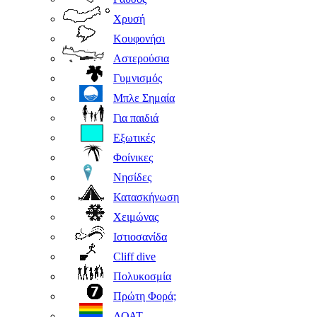
Χρυσή
Κουφονήσι
Αστερούσια
Γυμνισμός
Μπλε Σημαία
Για παιδιά
Εξωτικές
Φοίνικες
Νησίδες
Κατασκήνωση
Χειμώνας
Ιστιοσανίδα
Cliff dive
Πολυκοσμία
Πρώτη Φορά;
ΛΟΑΤ