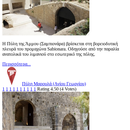
Η Πύλη της Άμμου (Σαμπιονάρα) βρίσκεται στη βορειοδυτική
πλευρά του προμαχώνα Sabionara. Οδηγούσε από την παραλία
ανατολικά του λιμανιού στο εσωτερικό της πόλης.
Περισσότερα...
Πύλη Μαρουλά (Αγίου Γεωργίου)
1
1
1
1
1
1
1
1
1
1
Rating 4.50 (4 Votes)