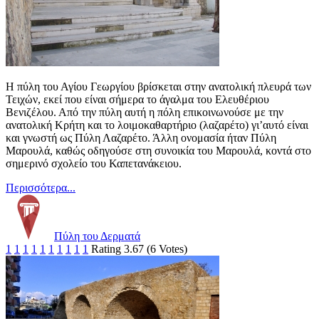
Η πύλη του Αγίου Γεωργίου βρίσκεται στην ανατολική πλευρά των
Τειχών, εκεί που είναι σήμερα το άγαλμα του Ελευθέριου
Βενιζέλου. Από την πύλη αυτή η πόλη επικοινωνούσε με την
ανατολική Κρήτη και το λοιμοκαθαρτήριο (λαζαρέτο) γι’αυτό είναι
και γνωστή ως Πύλη Λαζαρέτο. Άλλη ονομασία ήταν Πύλη
Μαρουλά, καθώς οδηγούσε στη συνοικία του Μαρουλά, κοντά στο
σημερινό σχολείο του Καπετανάκειου.
Περισσότερα...
Πύλη του Δερματά
1
1
1
1
1
1
1
1
1
1
Rating 3.67 (6 Votes)