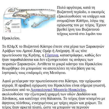
Πολύ αργότερα, κατά τη
Βυζαντινή περίοδο, ο οικισμός
εξακολουθούσε να υπάρχει και
ονομαζόταν
Κάστρο
, λόγω της
οχύρωσης του με τείχος. Έχουν
βρεθεί ίχνη του Βυζαντινού
τείχους κοντά στο λιμάνι του
Ηρακλείου.
Το 824μΧ το Βυζαντινό Κάστρο έπεσε στα χέρια των Σαρακηνών
Αράβων του
Αμπού Χαφς Ομάρ
ή
Απόχαψη
. Η ως τότε
πρωτεύουσα της Κρήτης, η
Γόρτυνα
, καταστράφηκε, καθώς δεν
ήταν παραθαλάσσια και δεν εξυπηρετούσε τις ανάγκες των
πειρατών Σαρακηνών. Αντίθετα το μικρό κάστρο του Ηρακλείου
θεωρήθηκε ότι μπορούσε να αποτελέσει τη νέα βάση για τις
ληστρικές τους επιδρομές στη Μεσόγειο.
Αφού μετέφεραν την πρωτεύσουσα στο Κάστρο, την οχύρωσαν
ισχυρά. Η αραβική οχύρωση του Ηρακλείου είναι σήμερα γνωστή.
Ξεκινούσε από το
Αρχαιολογικό Μουσείο Ηρακλείου
,
ακολουθούσε την εξωτερική γραμμή των οδών
Δαιδάλου
και
Χάνδακος
, και κατέληγε στη θάλασσα. Το τείχος ήταν κτισμένο με
άψητους πλίνθους, ενισχυμένους με τρίχες αιγών και χοίρων. Το
τείχος ήταν αρκετά πλατύ, ώστε να μπορούν να περνούν