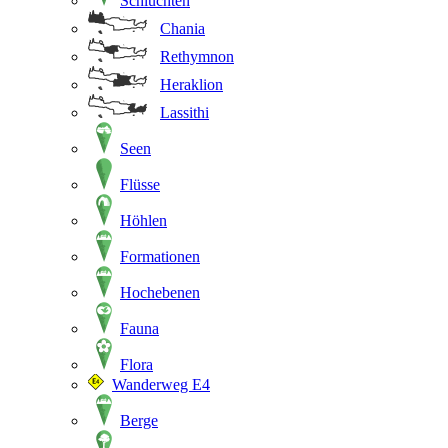
Schluchten
Chania
Rethymnon
Heraklion
Lassithi
Seen
Flüsse
Höhlen
Formationen
Hochebenen
Fauna
Flora
Wanderweg E4
Berge