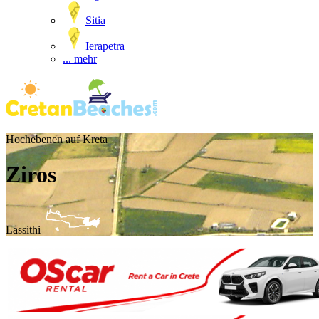
Sitia
Ierapetra
... mehr
Hochebenen auf Kreta
Ziros
Lassithi