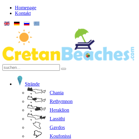
Homepage
Kontakt
Strände
Chania
Rethymnon
Heraklion
Lassithi
Gavdos
Koufonissi