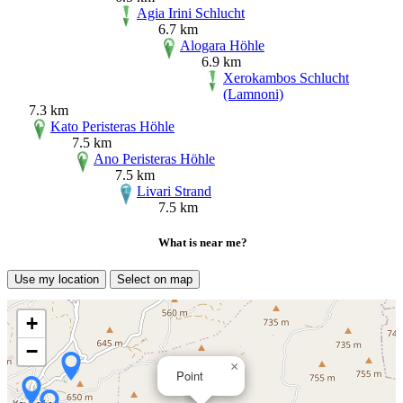
Agia Irini Schlucht
6.7 km
Alogara Höhle
6.9 km
Xerokambos Schlucht
(Lamnoni)
7.3 km
Kato Peristeras Höhle
7.5 km
Ano Peristeras Höhle
7.5 km
Livari Strand
7.5 km
What is near me?
Use my location
Select on map
+
−
×
Point