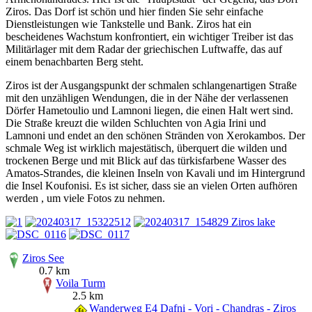
Ziros. Das Dorf ist schön und hier finden Sie sehr einfache
Dienstleistungen wie Tankstelle und Bank. Ziros hat ein
bescheidenes Wachstum konfrontiert, ein wichtiger Treiber ist das
Militärlager mit dem Radar der griechischen Luftwaffe, das auf
einem benachbarten Berg steht.
Ziros ist der Ausgangspunkt der schmalen schlangenartigen Straße
mit den unzähligen Wendungen, die in der Nähe der verlassenen
Dörfer Hametoulio und Lamnoni liegen, die einen Halt wert sind.
Die Straße kreuzt die wilden Schluchten von Agia Irini und
Lamnoni und endet an den schönen Stränden von Xerokambos. Der
schmale Weg ist wirklich majestätisch, überquert die wilden und
trockenen Berge und mit Blick auf das türkisfarbene Wasser des
Amatos-Strandes, die kleinen Inseln von Kavali und im Hintergrund
die Insel Koufonisi. Es ist sicher, dass sie an vielen Orten aufhören
werden , um viele Fotos zu nehmen.
Ziros See
0.7 km
Voila Turm
2.5 km
Wanderweg E4 Dafni - Vori - Chandras - Ziros