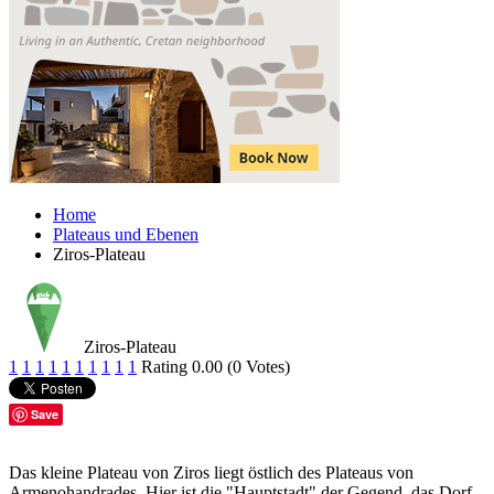
Home
Plateaus und Ebenen
Ziros-Plateau
Ziros-Plateau
1
1
1
1
1
1
1
1
1
1
Rating 0.00 (0 Votes)
Save
Das kleine Plateau von Ziros liegt östlich des Plateaus von
Armenohandrades. Hier ist die "Hauptstadt" der Gegend, das Dorf