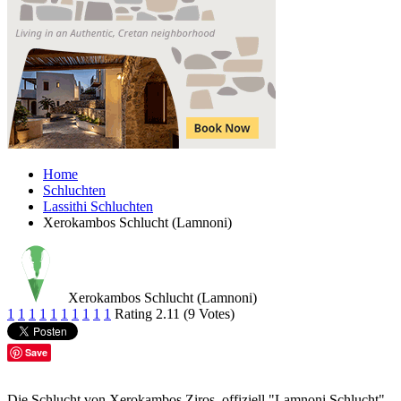
Home
Schluchten
Lassithi Schluchten
Xerokambos Schlucht (Lamnoni)
Xerokambos Schlucht (Lamnoni)
1
1
1
1
1
1
1
1
1
1
Rating 2.11 (9 Votes)
Save
Die Schlucht von Xerokambos Ziros, offiziell "Lamnoni Schlucht"