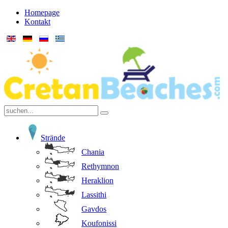
Homepage
Kontakt
Strände
Chania
Rethymnon
Heraklion
Lassithi
Gavdos
Koufonissi