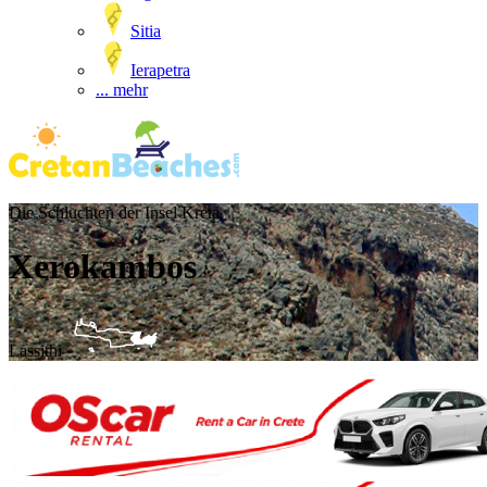
Sitia
Ierapetra
... mehr
Die Schluchten der Insel Kreta
Xerokambos
Lassithi