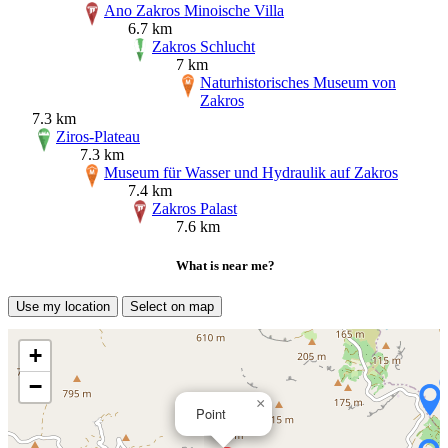
Ano Zakros Minoische Villa
6.7 km
Zakros Schlucht
7 km
Naturhistorisches Museum von
Zakros
7.3 km
Ziros-Plateau
7.3 km
Museum für Wasser und Hydraulik auf Zakros
7.4 km
Zakros Palast
7.6 km
What is near me?
Use my location
Select on map
+
−
×
Point