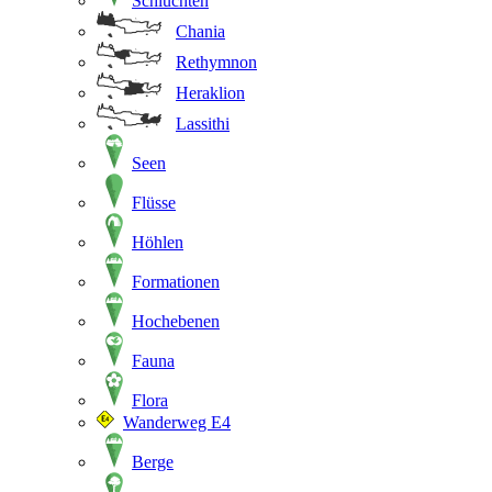
Schluchten
Chania
Rethymnon
Heraklion
Lassithi
Seen
Flüsse
Höhlen
Formationen
Hochebenen
Fauna
Flora
Wanderweg E4
Berge