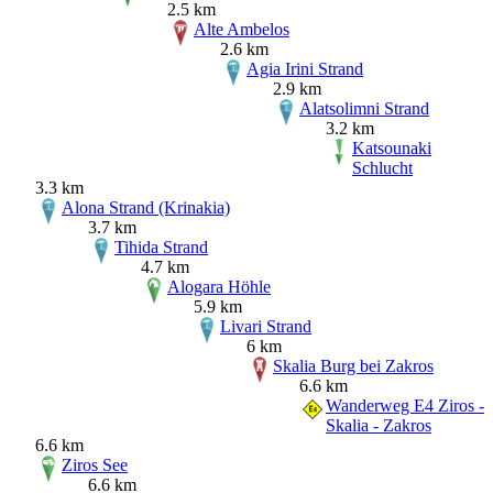
2.5 km
Alte Ambelos
2.6 km
Agia Irini Strand
2.9 km
Alatsolimni Strand
3.2 km
Katsounaki
Schlucht
3.3 km
Alona Strand (Krinakia)
3.7 km
Tihida Strand
4.7 km
Alogara Höhle
5.9 km
Livari Strand
6 km
Skalia Burg bei Zakros
6.6 km
Wanderweg E4 Ziros -
Skalia - Zakros
6.6 km
Ziros See
6.6 km