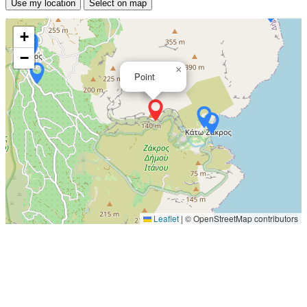
Use my location
Select on map
+
−
×
Point
Leaflet
|
© OpenStreetMap contributors