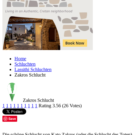
Home
Schluchten
Lassithi Schluchten
Zakros Schlucht
Zakros Schlucht
1
1
1
1
1
1
1
1
1
1
Rating 3.56 (26 Votes)
Save
Die schöne Schlucht von Kato Zakros (oder die Schlucht des Toten)