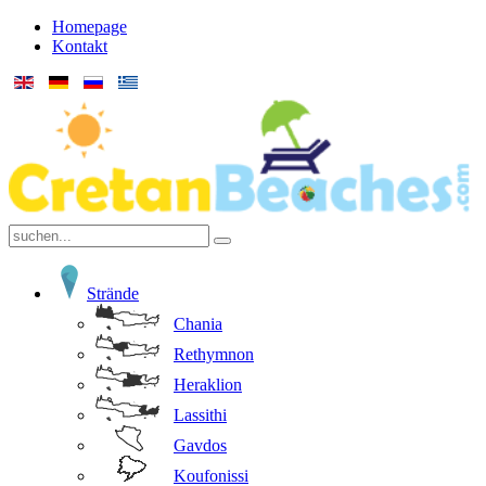
Homepage
Kontakt
Strände
Chania
Rethymnon
Heraklion
Lassithi
Gavdos
Koufonissi