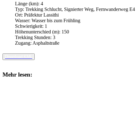
Länge (km):
4
Typ:
Trekking Schlucht, Signierter Weg, Fernwanderweg E4
Ort:
Präfektur Lassithi
Wasser:
Wasser bis zum Frühling
Schwierigkeit:
1
Höhenunterschied (m):
150
Trekking Stunden:
3
Zugang:
Asphaltstraße
Download KML
Mehr lesen: