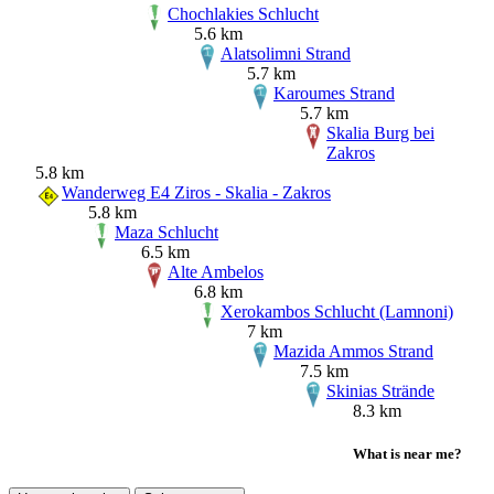
Chochlakies Schlucht
5.6 km
Alatsolimni Strand
5.7 km
Karoumes Strand
5.7 km
Skalia Burg bei
Zakros
5.8 km
Wanderweg E4 Ziros - Skalia - Zakros
5.8 km
Maza Schlucht
6.5 km
Alte Ambelos
6.8 km
Xerokambos Schlucht (Lamnoni)
7 km
Mazida Ammos Strand
7.5 km
Skinias Strände
8.3 km
What is near me?