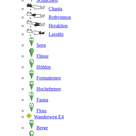
Schluchten
Chania
Rethymnon
Heraklion
Lassithi
Seen
Flüsse
Höhlen
Formationen
Hochebenen
Fauna
Flora
Wanderweg E4
Berge