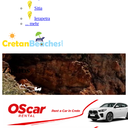
Sitia
Ierapetra
... mehr
Die Schluchten auf Kreta
Zakros
Lassithi