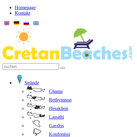
Homepage
Kontakt
Strände
Chania
Rethymnon
Heraklion
Lassithi
Gavdos
Koufonissi