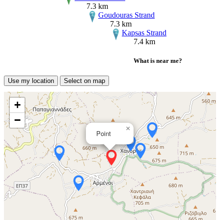
7.3 km
Goudouras Strand
7.3 km
Kapsas Strand
7.4 km
What is near me?
Use my location
Select on map
+
−
×
Point