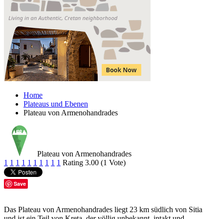
Home
Plateaus und Ebenen
Plateau von Armenohandrades
Plateau von Armenohandrades
1
1
1
1
1
1
1
1
1
1
Rating 3.00 (1 Vote)
Save
Das Plateau von Armenohandrades liegt 23 km südlich von Sitia
und ist ein Teil von Kreta, der völlig unbekannt, intakt und