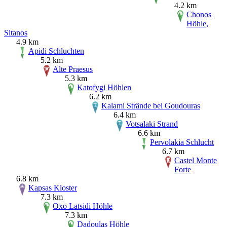
4.2 km
Chonos
Höhle,
Sitanos
4.9 km
Apidi Schluchten
5.2 km
Alte Praesus
5.3 km
Katofygi Höhlen
6.2 km
Kalami Strände bei Goudouras
6.4 km
Votsalaki Strand
6.6 km
Pervolakia Schlucht
6.7 km
Castel Monte
Forte
6.8 km
Kapsas Kloster
7.3 km
Oxo Latsidi Höhle
7.3 km
Dadoulas Höhle