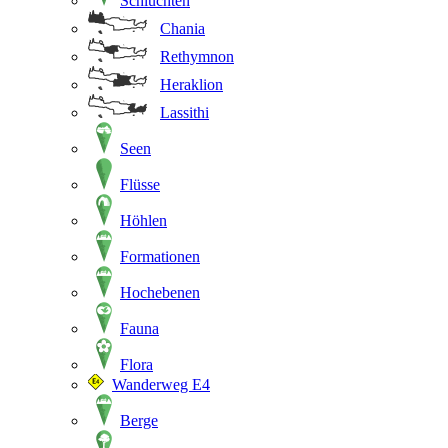
Schluchten
Chania
Rethymnon
Heraklion
Lassithi
Seen
Flüsse
Höhlen
Formationen
Hochebenen
Fauna
Flora
Wanderweg E4
Berge