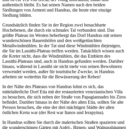
authentisch bleibt. Es hat seinen Namen nach den beiden
Siedlungen von Armeni und Handras, die heute eine einzige
Siedlung bilden.
Grundsätzlich finden Sie in der Region zwei benachbarte
Hochebenen, die durch ein schmales Tal verbunden sind. Das
größte Plateau im Westen beherbergt das Dorf Handras mit seinen
wunderschönen Bauernhöfen und den weißgetünchten
Metallwindmühlen. In der Tat sind diese Windmühlen diejenigen,
die Sie im Lassithi-Plateau treffen werden. Tatsächlich wissen auch
die Kreter nicht, dass die Windmühlen, die das Emblem des
Lassithi-Plateaus sind, auch in Handras gefunden werden. Darüber
hinaus, während in Lassithi sie nicht mehr von seinen Bewohnern
verwendet werden, außer für touristische Zwecke, in Handras
arbeiten sie weiterhin für die Bewässerung der Reben!
In der Nähe des Plateaus von Handras lohnt es sich, das
mittelalterliche Dorf Etia mit der restaurierten venezianischen Villa
zu besuchen, die sich neben der Straße von Papagiannades bis Ziros
befindet. Darüber hinaus in der Nähe des alten Etia, sollten Sie alte
Pressos besuchen, die eine der drei mächtigen Städte der alten
östlichen Kreta war (der Rest war Itanos und Ierapytna).
In Handras sollten Sie durch die malerischen Straßen spazieren und
die wunderschönen Gärten mit Apfel-, Birnen- und Walnussbäumen