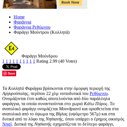
Home
Φαράγγια
Φαράγγια Ρεθύμνου
Φαράγγι Μούντρου (Κολλητά)
Φαράγγι Μούνδρου
1
1
1
1
1
1
1
1
1
1
Rating 2.99 (40 Votes)
Save
Τα
Κολλητά Φαράγγια
βρίσκονται στην όμορφη περιοχή της
Αργυρούπολης
, περίπου 22 χλμ νοτιοδυτικά του
Ρεθύμνου
.
Ονομάζονται έτσι καθώς αποτελούνται από δύο παράλληλα
φαράγγια, τα οποία συναντιούνται στο χωριό
Κάτω Πόρος
. Το
ανατολικό φαράγγι ονομάζεται
Μουνδριανό
και οριοθετείται στα
ανατολικά από το ύψωμα της
Βίγλας
(υψόμετρο 567μ) και στα
δυτικά από το λόφο της
Νησιανής
, όπου υπάρχει ο έρημος οικισμός
Νησί
. Δυτικά της
Νησιανής
σχηματίζεται το δεύτερο φαράγγι,