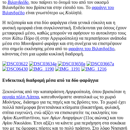
το
Βιλανδρέδο
,
που παίρνει το όνομά του από τον οικισμό
Βιλανδρέδο που βρίσκεται στην είσοδό του. Το
φαράγγι του
Βιλανδρέδο
είναι γνωστότερο ως
Κολλητά
.
Η πεζοπορία και στα δύο φαράγγια είναι γενικά εύκολη και η
φυσική ομορφιά είναι συγκλονιστική. Ενδείκνυται για όσους έχουν
μεταφορικό μέσο, καθώς μπορούν να αφήσουν το αυτοκίνητο τους
στον
Κάτω Πόρο
(ή στην Αργυρούπολη) να περπατήσουν ανάποδα
μέσα στο
Μουνδριανό φαράγγι
και στη συνέχεια να επιστρέψουν
στο σημείο εκκίνησης μέσα από το
φαράγγι του Βιλανδρέδο
,
κάνοντας έτσι μια ωραία κυκλική διαδρομή.
Ενδεικτική διαδρομή μέσα από τα δύο φαράγγια
Ξεκινώντας από την καταπράσινη
Αργυρούπολη
, όπου βρισκόταν η
αρχαία πόλη Λάππα
, κατευθυνόμαστε ανατολικά ως το χωριό
Μούντρος
, διάσημο για τις πηγές και τις βρύσες του. Το χωριό έχει
πολλά πανέμορφα βενετσιάνικα κτίσματα (δικαστήρια, φυλακή,
σπίτια ευγενών), ενώ αξίζει να επισκεφτείτε τις εκκλησίες του
Αγίου Κωνσταντίνου
, των
Αγίων Αναργύρων
(11ος αιώνας) και του
Αγίου Νικολάου
. Έτσι αξίζει να κάνετε μια περιήγηση στα σοκάκια
του με τις όμορφες πόρτες και το πολύ πράσινο. Στο λόφο Νησιανή