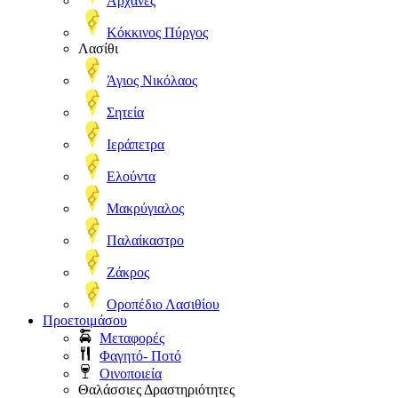
Αρχάνες
Κόκκινος Πύργος
Λασίθι
Άγιος Νικόλαος
Σητεία
Ιεράπετρα
Ελούντα
Μακρύγιαλος
Παλαίκαστρο
Ζάκρος
Οροπέδιο Λασιθίου
Προετοιμάσου
Μεταφορές
Φαγητό- Ποτό
Οινοποιεία
Θαλάσσιες Δραστηριότητες