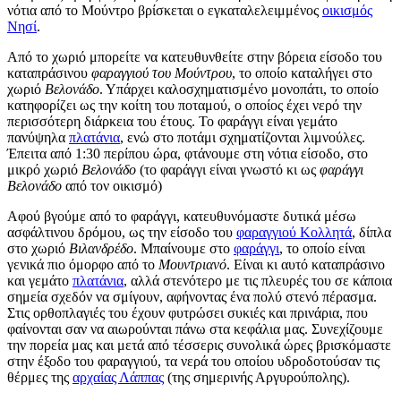
νότια από το Μούντρο βρίσκεται ο εγκαταλελειμμένος
οικισμός
Νησί
.
Από το χωριό μπορείτε να κατευθυνθείτε στην βόρεια είσοδο του
καταπράσινου
φαραγγιού του Μούντρου
, το οποίο καταλήγει στο
χωριό
Βελονάδο
. Υπάρχει καλοσχηματισμένο μονοπάτι, το οποίο
κατηφορίζει ως την κοίτη του ποταμού, ο οποίος έχει νερό την
περισσότερη διάρκεια του έτους. Το φαράγγι είναι γεμάτο
πανύψηλα
πλατάνια
, ενώ στο ποτάμι σχηματίζονται λιμνούλες.
Έπειτα από 1:30 περίπου ώρα, φτάνουμε στη νότια είσοδο, στο
μικρό χωριό
Βελονάδο
(το φαράγγι είναι γνωστό κι ως
φαράγγι
Βελονάδο
από τον οικισμό)
Αφού βγούμε από το φαράγγι, κατευθυνόμαστε δυτικά μέσω
ασφάλτινου δρόμου, ως την είσοδο του
φαραγγιού Κολλητά
, δίπλα
στο χωριό
Βιλανδρέδο
. Μπαίνουμε στο
φαράγγι
, το οποίο είναι
γενικά πιο όμορφο από το
Μουντριανό
. Είναι κι αυτό καταπράσινο
και γεμάτο
πλατάνια
, αλλά στενότερο με τις πλευρές του σε κάποια
σημεία σχεδόν να σμίγουν, αφήνοντας ένα πολύ στενό πέρασμα.
Στις ορθοπλαγιές του έχουν φυτρώσει συκιές και πρινάρια, που
φαίνονται σαν να αιωρούνται πάνω στα κεφάλια μας. Συνεχίζουμε
την πορεία μας και μετά από τέσσερις συνολικά ώρες βρισκόμαστε
στην έξοδο του φαραγγιού, τα νερά του οποίου υδροδοτούσαν τις
θέρμες της
αρχαίας Λάππας
(της σημερινής Αργυρούπολης).