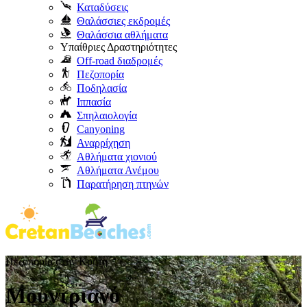
Καταδύσεις
Θαλάσσιες εκδρομές
Θαλάσσια αθλήματα
Υπαίθριες Δραστηριότητες
Off-road διαδρομές
Πεζοπορία
Ποδηλασία
Ιππασία
Σπηλαιολογία
Canyoning
Αναρρίχηση
Αθλήματα χιονιού
Αθλήματα Ανέμου
Παρατήρηση πτηνών
Πεζοπορία στην Κρήτη
Μουντριανό