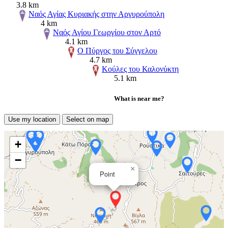
3.8 km
Ναός Αγίας Κυριακής στην Αργυρούπολη
4 km
Ναός Αγίου Γεωργίου στον Αρτό
4.1 km
Ο Πύργος του Σύγγελου
4.7 km
Κούλες του Καλονύκτη
5.1 km
What is near me?
Use my location
Select on map
+
−
×
Point