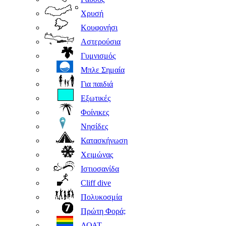
Χρυσή
Κουφονήσι
Αστερούσια
Γυμνισμός
Μπλε Σημαία
Για παιδιά
Εξωτικές
Φοίνικες
Νησίδες
Κατασκήνωση
Χειμώνας
Ιστιοσανίδα
Cliff dive
Πολυκοσμία
Πρώτη Φορά;
ΛΟΑΤ