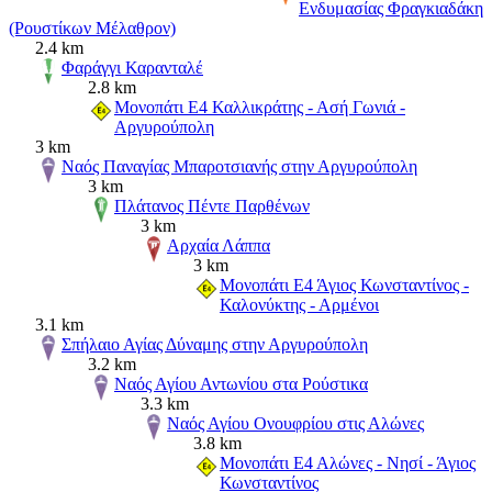
Ενδυμασίας Φραγκιαδάκη
(Ρουστίκων Μέλαθρον)
2.4 km
Φαράγγι Καρανταλέ
2.8 km
Μονοπάτι Ε4 Καλλικράτης - Ασή Γωνιά -
Αργυρούπολη
3 km
Ναός Παναγίας Μπαροτσιανής στην Αργυρούπολη
3 km
Πλάτανος Πέντε Παρθένων
3 km
Αρχαία Λάππα
3 km
Μονοπάτι Ε4 Άγιος Κωνσταντίνος -
Καλονύκτης - Αρμένοι
3.1 km
Σπήλαιο Αγίας Δύναμης στην Αργυρούπολη
3.2 km
Ναός Αγίου Αντωνίου στα Ρούστικα
3.3 km
Ναός Αγίου Ονουφρίου στις Αλώνες
3.8 km
Μονοπάτι Ε4 Αλώνες - Νησί - Άγιος
Κωνσταντίνος