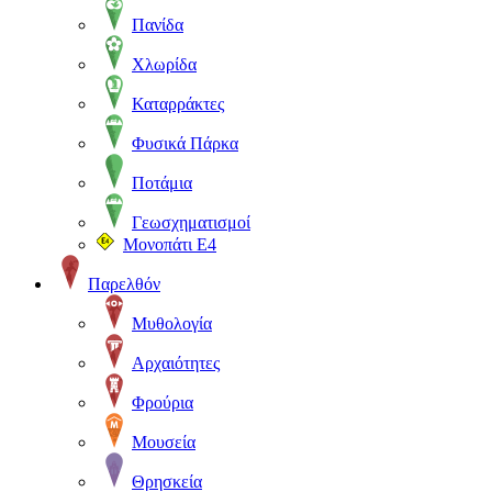
Πανίδα
Χλωρίδα
Καταρράκτες
Φυσικά Πάρκα
Ποτάμια
Γεωσχηματισμοί
Μονοπάτι Ε4
Παρελθόν
Μυθολογία
Αρχαιότητες
Φρούρια
Μουσεία
Θρησκεία