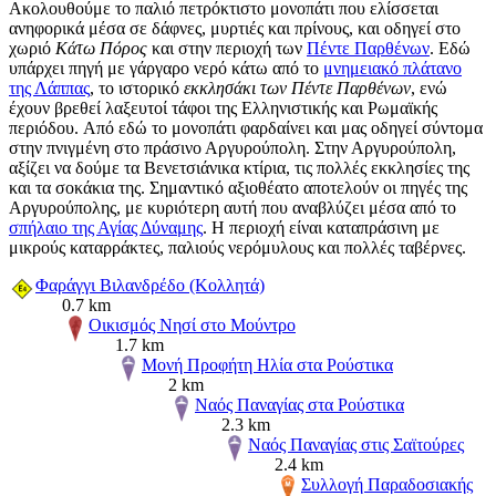
Ακολουθούμε το παλιό πετρόκτιστο μονοπάτι που ελίσσεται
ανηφορικά μέσα σε δάφνες, μυρτιές και πρίνους, και οδηγεί στο
χωριό
Κάτω Πόρος
και στην περιοχή των
Πέντε Παρθένων
. Εδώ
υπάρχει πηγή με γάργαρο νερό κάτω από το
μνημειακό πλάτανο
της Λάππας
, το ιστορικό
εκκλησάκι των Πέντε Παρθένων
, ενώ
έχουν βρεθεί λαξευτοί τάφοι της Ελληνιστικής και Ρωμαϊκής
περιόδου. Από εδώ το μονοπάτι φαρδαίνει και μας οδηγεί σύντομα
στην πνιγμένη στο πράσινο Αργυρούπολη. Στην Αργυρούπολη,
αξίζει να δούμε τα Βενετσιάνικα κτίρια, τις πολλές εκκλησίες της
και τα σοκάκια της. Σημαντικό αξιοθέατο αποτελούν οι πηγές της
Αργυρούπολης, με κυριότερη αυτή που αναβλύζει μέσα από το
σπήλαιο της Αγίας Δύναμης
. Η περιοχή είναι καταπράσινη με
μικρούς καταρράκτες, παλιούς νερόμυλους και πολλές ταβέρνες.
Φαράγγι Βιλανδρέδο (Κολλητά)
0.7 km
Οικισμός Νησί στο Μούντρο
1.7 km
Μονή Προφήτη Ηλία στα Ρούστικα
2 km
Ναός Παναγίας στα Ρούστικα
2.3 km
Ναός Παναγίας στις Σαϊτούρες
2.4 km
Συλλογή Παραδοσιακής