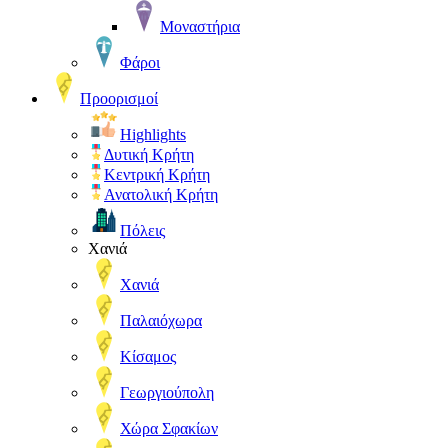
Μοναστήρια
Φάροι
Προορισμοί
Highlights
Δυτική Κρήτη
Κεντρική Κρήτη
Ανατολική Κρήτη
Πόλεις
Χανιά
Χανιά
Παλαιόχωρα
Κίσαμος
Γεωργιούπολη
Χώρα Σφακίων