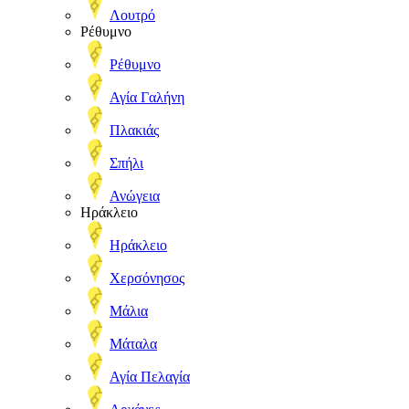
Λουτρό
Ρέθυμνο
Ρέθυμνο
Αγία Γαλήνη
Πλακιάς
Σπήλι
Ανώγεια
Ηράκλειο
Ηράκλειο
Χερσόνησος
Μάλια
Μάταλα
Αγία Πελαγία