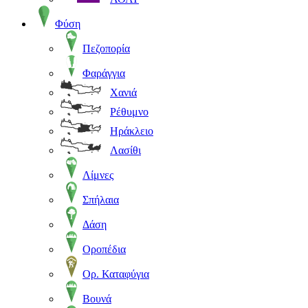
Φύση
Πεζοπορία
Φαράγγια
Χανιά
Ρέθυμνο
Ηράκλειο
Λασίθι
Λίμνες
Σπήλαια
Δάση
Οροπέδια
Ορ. Καταφύγια
Βουνά