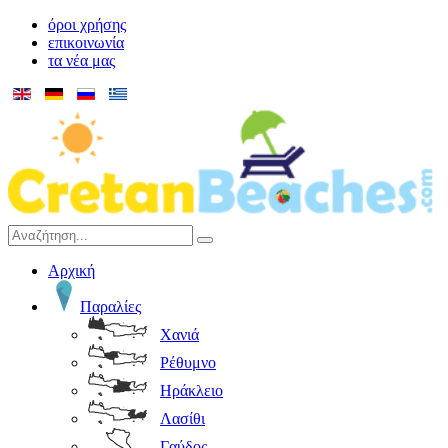
όροι χρήσης
επικοινωνία
τα νέα μας
Αρχική
Παραλίες
Χανιά
Ρέθυμνο
Ηράκλειο
Λασίθι
Γαύδος