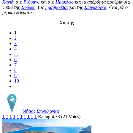
Χανιά
, στο
Ρέθυμνο
και στο
Ηράκλειο
και τα απόρθητα φρούρια στα
νησιά της
Σούδας
, της
Γραμβούσας
και της
Σπιναλόγκα
, είναι μόνο
μερικά δείγματα.
Χάρτης
1
2
3
4
...
6
7
8
9
10
Νήσος Σπιναλόγκα
1
1
1
1
1
1
1
1
1
1
Rating 4.33 (21 Votes)