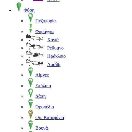
Φύση
Πεζοπορία
Φαράγγια
Χανιά
Ρέθυμνο
Ηράκλειο
Λασίθι
Λίμνες
Σπήλαια
Δάση
Οροπέδια
Ορ. Καταφύγια
Βουνά