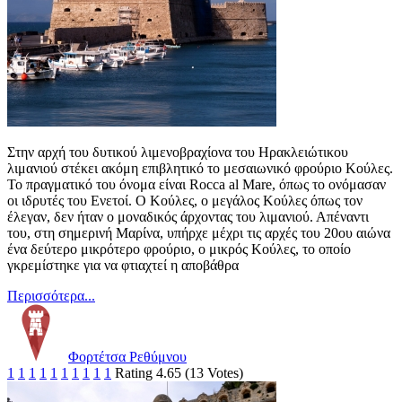
Στην αρχή του δυτικού λιμενοβραχίονα του Ηρακλειώτικου
λιμανιού στέκει ακόμη επιβλητικό το μεσαιωνικό φρούριο Κούλες.
Το πραγματικό του όνομα είναι Rocca al Mare, όπως το ονόμασαν
οι ιδρυτές του Ενετοί. Ο Κούλες, ο μεγάλος Κούλες όπως τον
έλεγαν, δεν ήταν ο μοναδικός άρχοντας του λιμανιού. Απέναντι
του, στη σημερινή Μαρίνα, υπήρχε μέχρι τις αρχές του 20ου αιώνα
ένα δεύτερο μικρότερο φρούριο, ο μικρός Κούλες, το οποίο
γκρεμίστηκε για να φτιαχτεί η αποβάθρα
Περισσότερα...
Φορτέτσα Ρεθύμνου
1
1
1
1
1
1
1
1
1
1
Rating 4.65 (13 Votes)