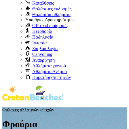
Καταδύσεις
Θαλάσσιες εκδρομές
Θαλάσσια αθλήματα
Υπαίθριες Δραστηριότητες
Off-road διαδρομές
Πεζοπορία
Ποδηλασία
Ιππασία
Σπηλαιολογία
Canyoning
Αναρρίχηση
Αθλήματα χιονιού
Αθλήματα Ανέμου
Παρατήρηση πτηνών
Φύλακες αλλοτινών εποχών
Φρούρια