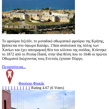
Το φρούριο Ιτζεδίν, το μοναδικό οθωμανικό φρούριο της Κρήτης,
βρίσκεται στο ύψωμα Καλάμι, 15km ανατολικά της πόλης των
Χανίων και έχει πανοραμική θέα του κόλπου της σούδας. Κτίστηκε
το 1872 από το Ρεούφ Πασά, στην ίδια θέση που το 1646 οι πρώτοι
Οθωμανοί διώχνοντας τους Ενετούς έχτισαν Πύργο.
Περισσότερα...
Φρούριο Φιρκάς
1
1
1
1
1
1
1
1
1
1
Rating 4.67 (6 Votes)