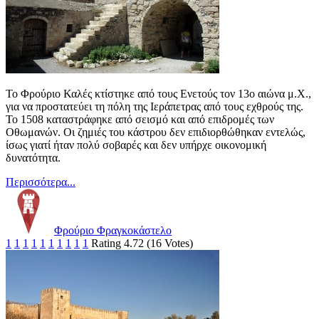
Το Φρούριο Καλές κτίστηκε από τους Ενετούς τον 13ο αιώνα μ.Χ.,
για να προστατεύει τη πόλη της Ιεράπετρας από τους εχθρούς της.
Το 1508 καταστράφηκε από σεισμό και από επιδρομές των
Οθωμανών. Οι ζημιές του κάστρου δεν επιδιορθώθηκαν εντελώς,
ίσως γιατί ήταν πολύ σοβαρές και δεν υπήρχε οικονομική
δυνατότητα.
Περισσότερα...
Φρούριο Φραγκοκάστελο
1
1
1
1
1
1
1
1
1
1
Rating 4.72 (16 Votes)