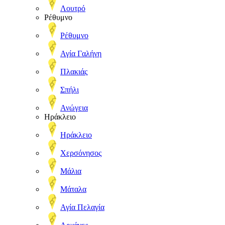
Λουτρό
Ρέθυμνο
Ρέθυμνο
Αγία Γαλήνη
Πλακιάς
Σπήλι
Ανώγεια
Ηράκλειο
Ηράκλειο
Χερσόνησος
Μάλια
Μάταλα
Αγία Πελαγία