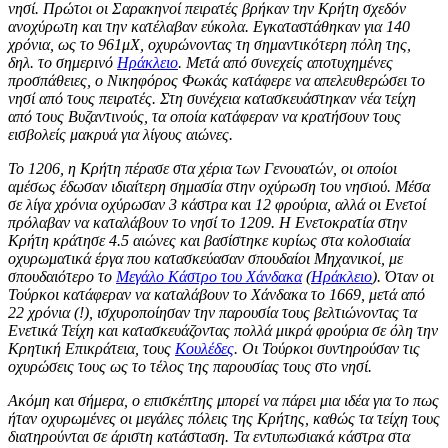
νησί. Πρώτοι οι Σαρακηνοί πειρατές βρήκαν την Κρήτη σχεδόν
ανοχύρωτη και την κατέλαβαν εύκολα. Εγκαταστάθηκαν για 140
χρόνια, ως το 961μΧ, οχυρώνοντας τη σημαντικότερη πόλη της,
δηλ. το σημερινό
Ηράκλειο
. Μετά από συνεχείς αποτυχημένες
προσπάθειες, ο Νικηφόρος Φωκάς κατάφερε να απελευθερώσει το
νησί από τους πειρατές. Στη συνέχεια κατασκευάστηκαν νέα τείχη
από τους Βυζαντινούς, τα οποία κατάφεραν να κρατήσουν τους
εισβολείς μακρυά για λίγους αιώνες.
Το 1206, η Κρήτη πέρασε στα χέρια των Γενουατών, οι οποίοι
αμέσως έδωσαν ιδιαίτερη σημασία στην οχύρωση του νησιού. Μέσα
σε λίγα χρόνια οχύρωσαν 3 κάστρα και 12 φρούρια, αλλά οι Ενετοί
πρόλαβαν να καταλάβουν το νησί το 1209. Η Ενετοκρατία στην
Κρήτη κράτησε 4.5 αιώνες και βασίστηκε κυρίως στα κολοσιαία
οχυρωματικά έργα που κατασκεύασαν σπουδαίοι Μηχανικοί, με
σπουδαιότερο το
Μεγάλο Κάστρο του Χάνδακα
(
Ηράκλειο
). Όταν οι
Τούρκοι κατάφεραν να καταλάβουν το Χάνδακα το 1669, μετά από
22 χρόνια (!), ισχυροποίησαν την παρουσία τους βελτιώνοντας τα
Ενετικά Τείχη και κατασκευάζοντας πολλά μικρά φρούρια σε όλη την
Κρητική Επικράτεια, τους
Κουλέδες
. Οι Τούρκοι συντηρούσαν τις
οχυρώσεις τους ως το τέλος της παρουσίας τους στο νησί.
Ακόμη και σήμερα, ο επισκέπτης μπορεί να πάρει μια ιδέα για το πως
ήταν οχυρωμένες οι μεγάλες πόλεις της Κρήτης, καθώς τα τείχη τους
διατηρούνται σε άριστη κατάσταση. Τα εντυπωσιακά κάστρα στα