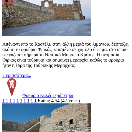
Απέναντι από το Καστέλι, στην άλλη μεριά του λιμανιού, δεσπόζει
ακόμη το φρούριο Φιρκάς, κτισμένο σε χαμηλό ύψωμα, στο οποίο
στεγάζεται σήμερα το Ναυτικό Μουσείο Κρήτης. Η ονομασία
Φιρκάς είναι τούρκικη και σημαίνει μεραρχία, καθώς το φρούριο
ήταν η έδρα της Τούρκικης Μεραρχίας.
Περισσότερα...
Φρούριο Καλές Ιεράπετρας
1
1
1
1
1
1
1
1
1
1
Rating 4.54 (42 Votes)