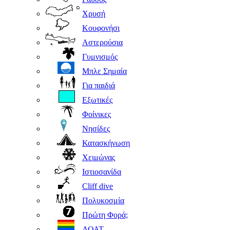
Χρυσή
Κουφονήσι
Αστερούσια
Γυμνισμός
Μπλε Σημαία
Για παιδιά
Εξωτικές
Φοίνικες
Νησίδες
Κατασκήνωση
Χειμώνας
Ιστιοσανίδα
Cliff dive
Πολυκοσμία
Πρώτη Φορά;
ΛΟΑΤ