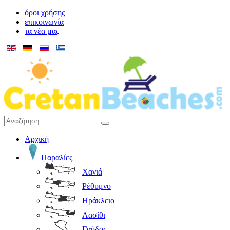
όροι χρήσης
επικοινωνία
τα νέα μας
Αρχική
Παραλίες
Χανιά
Ρέθυμνο
Ηράκλειο
Λασίθι
Γαύδος