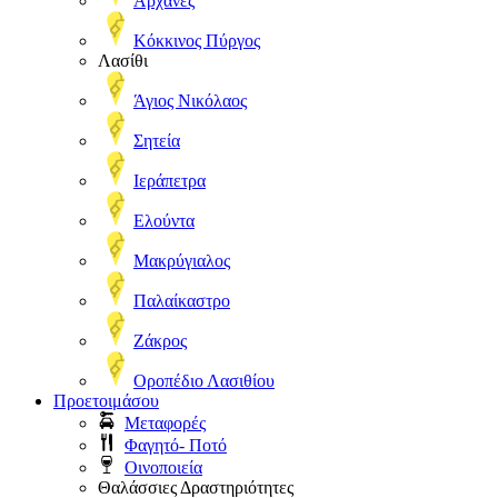
Αρχάνες
Κόκκινος Πύργος
Λασίθι
Άγιος Νικόλαος
Σητεία
Ιεράπετρα
Ελούντα
Μακρύγιαλος
Παλαίκαστρο
Ζάκρος
Οροπέδιο Λασιθίου
Προετοιμάσου
Μεταφορές
Φαγητό- Ποτό
Οινοποιεία
Θαλάσσιες Δραστηριότητες