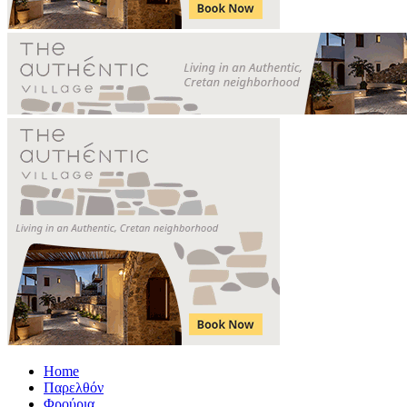
Home
Παρελθόν
Φρούρια