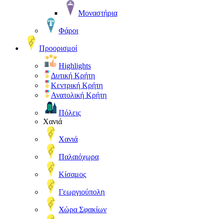
Μοναστήρια
Φάροι
Προορισμοί
Highlights
Δυτική Κρήτη
Κεντρική Κρήτη
Ανατολική Κρήτη
Πόλεις
Χανιά
Χανιά
Παλαιόχωρα
Κίσαμος
Γεωργιούπολη
Χώρα Σφακίων