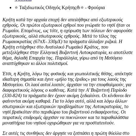
⭐ Ταξιδιωτικός Οδηγός Κρήτης⛵⭐ - Φρούρια
Κρήτη κατά την αρχαία εποχή δεν απειλήθηκε από εξωτερικούς
εχθρούς. Οι πρώτοι εξωτερικοί εχθροί που γνώρισε το νησί ήταν οι
Ρωμαίοι. Επομένως, ως τότε, η οχύρωση των πόλεων δεν αφορούσε
εξωτερικούς, αλλά εσωτερικούς εχθρούς. Μετά το τέλος της
Ρωμαιοκρατίας (67πΧ- 330μΧ) τα πράγματα άλλαξαν ριζικά. Η
Κρήτη εντάχθηκε στο Ανατολικό Ρωμαϊκό Κράτος, που
μετεξελίχθηκε στην Ελληνική Βυζαντινή Αυτοκρατορία, κι αποτέλεσε
θέμα, δηλαδή Επαρχία της. Παράλληλα, γύρω από τη Μεσόγειο
αναπτύχθηκαν κι άλλοι πολιτισμοί.
Έτσι, η Κρήτη, λόγω της φυσικής και γεωπολιτικής θέσης, απέκτησε
ιδιαίτερη σημασία και έγινε «μήλο της έριδος» για τους λαούς της
Μεσογείου. Οι λαοί αυτοί λοιπόν, άρχισαν να την εποφθαλμιούν, για
διαφορετικούς λόγους ο καθένας. Κατά την Α’ Βυζαντινή Περίοδο
(330-824) τα πράγματα δεν έχουν ακόμη ξεδιαλύνει. Οι κίνδυνοι δεν
φαίνονται ακόμη καθαρά. Για το λόγο αυτό, αλλά και λόγω άλλων
εσωτερικών και εξωτερικών προβλημάτων της Αυτοκρατορίας, το
νησί βρισκόταν στο περιθώριο του βυζαντινού ενδιαφέροντος. Οι
πειρατικές επιδρομές άρχισαν να πυκνώνουν και τα παραθαλάσσια
μοναστήρια του νησιού οχυρώθηκαν για να προστατευτούν.
Σε αυτές τις συνθήκες δεν άργησε να ξεσπάσει η πρώτη θύελλα στο