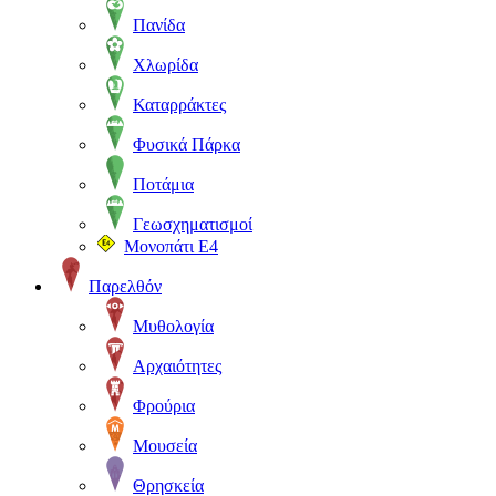
Πανίδα
Χλωρίδα
Καταρράκτες
Φυσικά Πάρκα
Ποτάμια
Γεωσχηματισμοί
Μονοπάτι Ε4
Παρελθόν
Μυθολογία
Αρχαιότητες
Φρούρια
Μουσεία
Θρησκεία