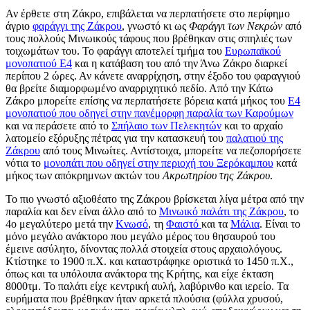
Αν έρθετε στη Ζάκρο, επιβάλεται να περπατήσετε στο περίφημο
άγριο
φαράγγι της Ζάκρου
, γνωστό κι ως
Φαράγγι των Νεκρών
από
τους πολλούς Μινωικούς τάφους που βρέθηκαν στις σπηλιές των
τοιχωμάτων του. Το φαράγγι αποτελεί τμήμα του
Ευρωπαϊκού
μονοπατιού Ε4
και η κατάβαση του από την Άνω Ζάκρο διαρκεί
περίπου 2 ώρες. Αν κάνετε αναρρίχηση, στην έξοδο του φαραγγιού
θα βρείτε διαμορφωμένο αναρριχητικό πεδίο. Από την Κάτω
Ζάκρο μπορείτε επίσης να περπατήσετε βόρεια κατά μήκος του
Ε4
μονοπατιού που οδηγεί στην πανέμορφη παραλία των Καρούμων
και να περάσετε από το
Σπήλαιο των Πελεκητών
και το αρχαίο
λατομείο εξόρυξης πέτρας για την κατασκευή του
παλατιού της
Ζάκρου
από τους Μινωίτες. Αντίστοιχα, μπορείτε να πεζοπορήσετε
νότια το
μονοπάτι που οδηγεί στην περιοχή του Ξερόκαμπου
κατά
μήκος των απόκρημνων ακτών του
Ακρωτηρίου της Ζάκρου
.
Το πιο γνωστό αξιοθέατο της Ζάκρου βρίσκεται λίγα μέτρα από την
παραλία και δεν είναι άλλο από το
Μινωικό παλάτι της Ζάκρου
, το
4ο μεγαλύτερο μετά την
Κνωσό
, τη
Φαιστό
και τα
Μάλια
. Είναι το
μόνο μεγάλο ανάκτορο που μεγάλο μέρος του θησαυρού του
έμεινε ασύλητο, δίνοντας πολλά στοιχεία στους αρχαιολόγους.
Κτίστηκε το 1900 π.Χ. και καταστράφηκε οριστικά το 1450 π.Χ.,
όπως και τα υπόλοιπα ανάκτορα της Κρήτης, και είχε έκταση
8000τμ. Το παλάτι είχε κεντρική αυλή, λαβύρινθο και ιερείο. Τα
ευρήματα που βρέθηκαν ήταν αρκετά πλούσια (φύλλα χρυσού,