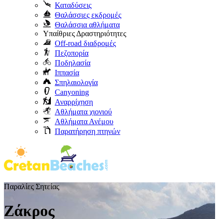
Καταδύσεις
Θαλάσσιες εκδρομές
Θαλάσσια αθλήματα
Υπαίθριες Δραστηριότητες
Off-road διαδρομές
Πεζοπορία
Ποδηλασία
Ιππασία
Σπηλαιολογία
Canyoning
Αναρρίχηση
Αθλήματα χιονιού
Αθλήματα Ανέμου
Παρατήρηση πτηνών
Παραλίες Σητείας
Ζάκρος