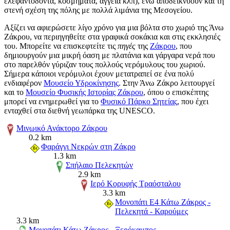
ελεφαντόδοντα, κοσμήματα, αγγεία κλπ), ενώ αποδεικνύουν και τη
στενή σχέση της πόλης με πολλά λιμάνια της Μεσογείου.
Αξίζει να αφιερώσετε λίγο χρόνο για μια βόλτα στο χωριό της Άνω
Ζάκρου, να περιηγηθείτε στα γραφικά σοκάκια και στις εκκλησιές
του. Μπορείτε να επισκεφτείτε τις
πηγές
της
Ζάκρου
, που
δημιουργούν μια μικρή όαση με πλατάνια και γάργαρα νερά που
στο παρελθόν γύριζαν τους πολλούς νερόμυλους του χωριού.
Σήμερα κάποιοι νερόμυλοι έχουν μετατραπεί σε ένα πολύ
ενδιαφέρον
Μουσείο Υδροκίνησης
. Στην Άνω Ζάκρο λειτουργεί
και το
Μουσείο Φυσικής Ιστορίας Ζάκρου
, όπου ο επισκέπτης
μπορεί να ενημερωθεί για το
Φυσικό Πάρκο Σητείας
, που έχει
ενταχθεί στα διεθνή γεωπάρκα της UNESCO.
Μινωικό Ανάκτορο Ζάκρου
0.2 km
Φαράγγι Νεκρών στη Ζάκρο
1.3 km
Σπήλαιο Πελεκητών
2.9 km
Ιερό Κορυφής Τραόσταλου
3.3 km
Μονοπάτι Ε4 Κάτω Ζάκρος -
Πελεκητά - Καρούμες
3.3 km
Μονοπάτι Κάτω Ζάκρος - Ξερόκαμπος