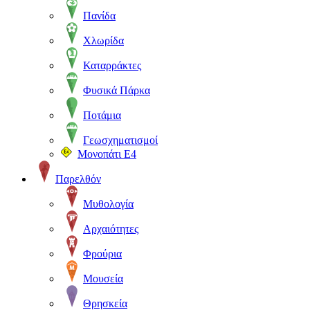
Πανίδα
Χλωρίδα
Καταρράκτες
Φυσικά Πάρκα
Ποτάμια
Γεωσχηματισμοί
Μονοπάτι Ε4
Παρελθόν
Μυθολογία
Αρχαιότητες
Φρούρια
Μουσεία
Θρησκεία