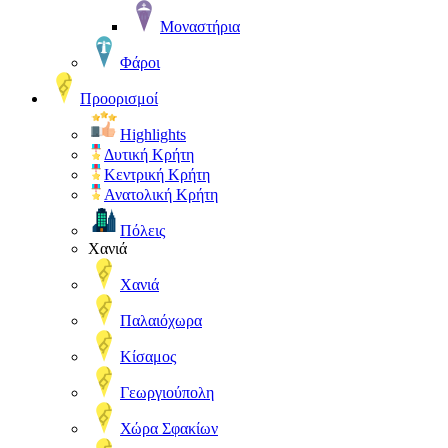
Μοναστήρια
Φάροι
Προορισμοί
Highlights
Δυτική Κρήτη
Κεντρική Κρήτη
Ανατολική Κρήτη
Πόλεις
Χανιά
Χανιά
Παλαιόχωρα
Κίσαμος
Γεωργιούπολη
Χώρα Σφακίων