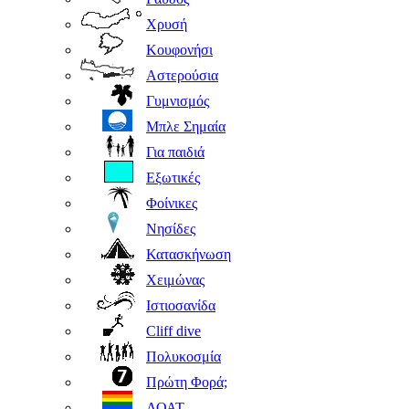
Χρυσή
Κουφονήσι
Αστερούσια
Γυμνισμός
Μπλε Σημαία
Για παιδιά
Εξωτικές
Φοίνικες
Νησίδες
Κατασκήνωση
Χειμώνας
Ιστιοσανίδα
Cliff dive
Πολυκοσμία
Πρώτη Φορά;
ΛΟΑΤ