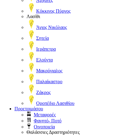
Αρχάνες
Κόκκινος Πύργος
Λασίθι
Άγιος Νικόλαος
Σητεία
Ιεράπετρα
Ελούντα
Μακρύγιαλος
Παλαίκαστρο
Ζάκρος
Οροπέδιο Λασιθίου
Προετοιμάσου
Μεταφορές
Φαγητό- Ποτό
Οινοποιεία
Θαλάσσιες Δραστηριότητες