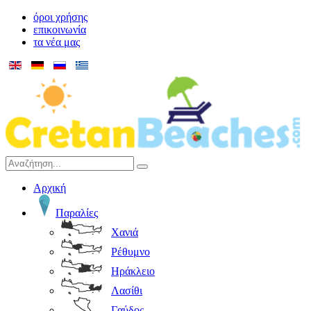
όροι χρήσης
επικοινωνία
τα νέα μας
Αρχική
Παραλίες
Χανιά
Ρέθυμνο
Ηράκλειο
Λασίθι
Γαύδος