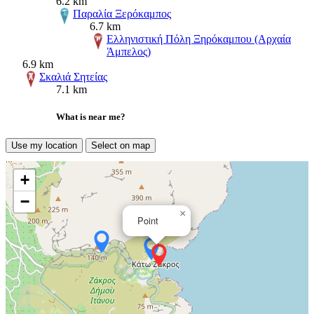
6.2 km
Παραλία Ξερόκαμπος
6.7 km
Ελληνιστική Πόλη Ξηρόκαμπου (Αρχαία
Άμπελος)
6.9 km
Σκαλιά Σητείας
7.1 km
What is near me?
Use my location
Select on map
+
−
×
Point