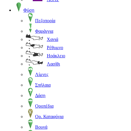
Φύση
Πεζοπορία
Φαράγγια
Χανιά
Ρέθυμνο
Ηράκλειο
Λασίθι
Λίμνες
Σπήλαια
Δάση
Οροπέδια
Ορ. Καταφύγια
Βουνά