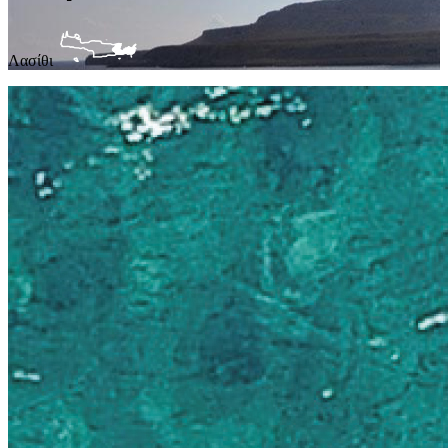
Λασίθι