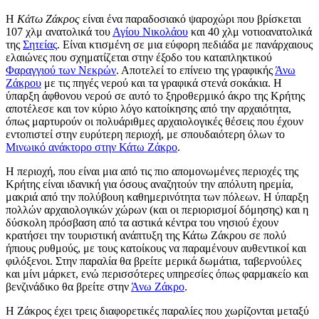
Η
Κάτω Ζάκρος
είναι ένα παραδοσιακό ψαροχώρι που βρίσκεται
107 χλμ ανατολικά του
Αγίου Νικολάου
και 40 χλμ νοτιοανατολικά
της
Σητείας
. Είναι κτισμένη σε μια εύφορη πεδιάδα με πανάρχαιους
ελαιώνες που σχηματίζεται στην έξοδο του καταπληκτικού
Φαραγγιού των Νεκρών
. Αποτελεί το επίνειο της γραφικής
Άνω
Ζάκρου
με τις πηγές νερού και τα γραφικά στενά σοκάκια. Η
ύπαρξη άφθονου νερού σε αυτό το ξηροθερμικό άκρο της Κρήτης
αποτέλεσε και τον κύριο λόγο κατοίκησης από την αρχαιότητα,
όπως μαρτυρούν οι πολυάριθμες αρχαιολογικές θέσεις που έχουν
εντοπιστεί στην ευρύτερη περιοχή, με σπουδαιότερη όλων το
Μινωικό ανάκτορο στην Κάτω Ζάκρο
.
Η περιοχή, που είναι μια από τις πιο απομονωμένες περιοχές της
Κρήτης είναι ιδανική για όσους αναζητούν την απόλυτη ηρεμία,
μακριά από την πολύβουη καθημερινότητα των πόλεων. Η ύπαρξη
πολλών αρχαιολογικών χώρων (και οι περιορισμοί δόμησης) και η
δύσκολη πρόσβαση από τα αστικά κέντρα του νησιού έχουν
κρατήσει την τουριστική ανάπτυξη της Κάτω Ζάκρου σε πολύ
ήπιους ρυθμούς, με τους κατοίκους να παραμένουν αυθεντικοί και
φιλόξενοι. Στην παραλία θα βρείτε μερικά δωμάτια, ταβερνούλες
και μίνι μάρκετ, ενώ περισσότερες υπηρεσίες όπως φαρμακείο και
βενζινάδικο θα βρείτε στην
Άνω Ζάκρο
.
Η Ζάκρος έχει τρεις διαφορετικές παραλίες που χωρίζονται μεταξύ