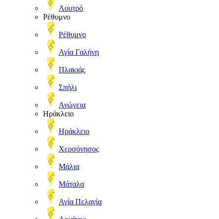
Λουτρό
Ρέθυμνο
Ρέθυμνο
Αγία Γαλήνη
Πλακιάς
Σπήλι
Ανώγεια
Ηράκλειο
Ηράκλειο
Χερσόνησος
Μάλια
Μάταλα
Αγία Πελαγία