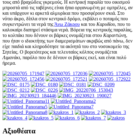
τους από βραχώδεις γκρεμούς. Η
κεντρική παραλία
του οικισμού
μπροστά από τις ταβέρνες είναι ήπια οργανωμένη με ομπρέλες, αν
και υπάρχουν κι αρκετά αλμυρίκια που προσφέρουν σκιά. Στο
νότιο άκρο, δίπλα στον κεντρικό δρόμο, εκβάλει ο ποταμός που
συγκεντρώνει τα νερά της
Άνω Ζάκρου
και του
Καρυδίου
, που το
καλοκαίρι διατηρεί στάσιμα νερά. Βόρεια της κεντρικής παραλίας,
το κολπάκι που δένουν οι βάρκες ονομάζεται στου
Καραντώνη
,
που ήταν ο ιδιοκτήτης των διαμερισμάτων ακριβώς από πάνω, δεν
είχε παιδιά και κληροδότησε τα ακίνητά του στο νοσοκομείο της
Σητείας. Ο βορειότερος και τελευταίος κόλπος ονομάζεται
Λιμανάκι
, παρόλο που δε δένουν οι βάρκες εκεί, και είναι πολύ
ήρεμα.
Αξιοθέατα