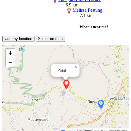
6.9 km
Melissa Festung
7.1 km
What is near me?
Use my location
Select on map
+
−
×
Point
Leaflet
|
© OpenStreetMap contributors