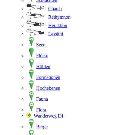
Schluchten
Chania
Rethymnon
Heraklion
Lassithi
Seen
Flüsse
Höhlen
Formationen
Hochebenen
Fauna
Flora
Wanderweg E4
Berge