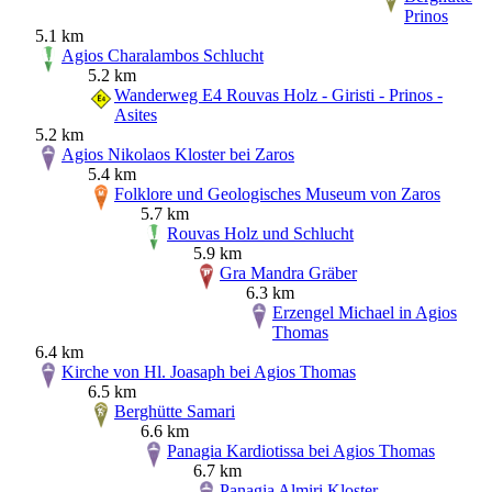
Prinos
5.1 km
Agios Charalambos Schlucht
5.2 km
Wanderweg E4 Rouvas Holz - Giristi - Prinos -
Asites
5.2 km
Agios Nikolaos Kloster bei Zaros
5.4 km
Folklore und Geologisches Museum von Zaros
5.7 km
Rouvas Holz und Schlucht
5.9 km
Gra Mandra Gräber
6.3 km
Erzengel Michael in Agios
Thomas
6.4 km
Kirche von Hl. Joasaph bei Agios Thomas
6.5 km
Berghütte Samari
6.6 km
Panagia Kardiotissa bei Agios Thomas
6.7 km
Panagia Almiri Kloster