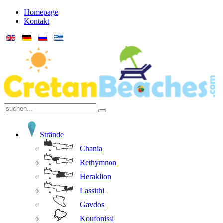
Homepage
Kontakt
Strände
Chania
Rethymnon
Heraklion
Lassithi
Gavdos
Koufonissi