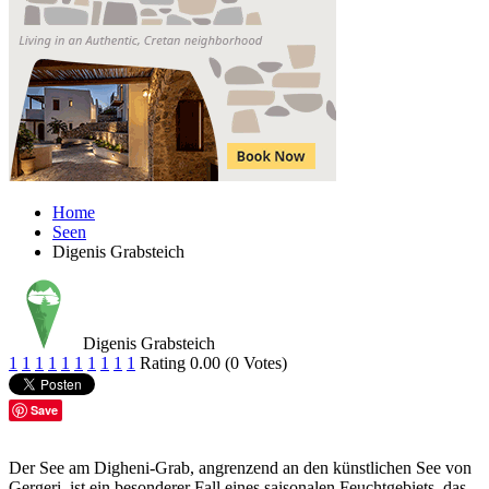
Home
Seen
Digenis Grabsteich
Digenis Grabsteich
1
1
1
1
1
1
1
1
1
1
Rating 0.00 (0 Votes)
Save
Der See am Digheni-Grab, angrenzend an den künstlichen See von
Gergeri, ist ein besonderer Fall eines saisonalen Feuchtgebiets, das