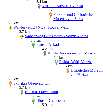
2.4 km
Vrontissi Kloster in Vorizia
3 km
Folklore und Geologisches
Museum von Zaros
3.3 km
Wanderweg E4 Nida - Rouvas Wald
3.7 km
Wanderweg E4 Kamares - Vorizia - Zaros
3.8 km
Plateau-Alikadam
4.2 km
Kloster Varsamonero in Vorizia
4.5 km
Pefkias Wald, Vorizia
5 km
Historisches Museum
von Vorizia
5.5 km
Skinakas Observatorium
5.7 km
Paliamas Olivenbaum
5.8 km
Digenis Grabsteich
5.9 km