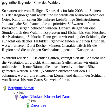
gegenüberliegenden Seite des Waldes.
So starten wir vom Heiligen Kreuz, das im Jahr 2008 mit Steinen
aus der Region gebaut wurde und ist bereits ein Markenzeichen des
Ortes. Rund um sehen Sie mehrere kreisförmige Steinstrukturen,
"mitata", alte Steinbauten, die als primitive Süßwaren auf den
kretischen Bergen betrieben wurden. Danach steigen wir eine
Stunde durch den Wald mit Zypressen und Eichen bis zum Flussbett
der Psakofarago Schlucht. Dann gehen wir entlang der Schlucht, die
zunächst ein flaches Tal bildet. Irgendwo finden wir einen Brunnen,
wo wir unseren Durst löschen können. Charakteristisch für die
Region sind die niedrigen Stechpalmen, genannt Katsoprina.
Während wir den Fluss entlanglaufen, verengt sich die Schlucht und
die Vegetation wird dicht. An manchen Stellen sehen wir einige
unübersichtlich tote Bäume, die anscheinend von einem Blitz
getroffen werden. Nach 1,5 Stunden erreichen wir den Hl.
Johannes, wo wir uns entspannen können und dann in der Schlucht
von Rouvas bis zum Zaros See weiterfahren.
Berghütte Samari
0.7 km
Agios Nikolaos Kloster bei Zaros
1.7 km
Zaros See