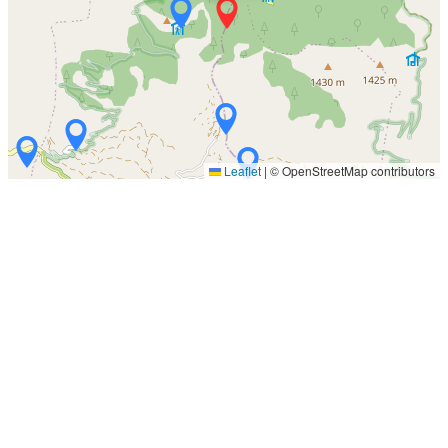
Leaflet
|
© OpenStreetMap contributors