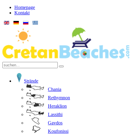
Homepage
Kontakt
Strände
Chania
Rethymnon
Heraklion
Lassithi
Gavdos
Koufonissi