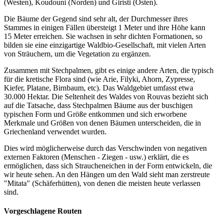
(Westen), Koudouni (Norden) und Giristi (Osten).
Die Bäume der Gegend sind sehr alt, der Durchmesser ihres
Stammes in einigen Fällen übersteigt 1 Meter und ihre Höhe kann
15 Meter erreichen. Sie wachsen in sehr dichten Formationen, so
bilden sie eine einzigartige Waldbio-Gesellschaft, mit vielen Arten
von Sträuchern, um die Vegetation zu ergänzen.
Zusammen mit Stechpalmen, gibt es einige andere Arten, die typisch
für die kretische Flora sind (wie Arie, Filyki, Ahorn, Zypresse,
Kiefer, Platane, Birnbaum, etc). Das Waldgebiet umfasst etwa
30.000 Hektar. Die Seltenheit des Waldes von Rouvas bezieht sich
auf die Tatsache, dass Stechpalmen Bäume aus der buschigen
typischen Form und Größe entkommen und sich erworbene
Merkmale und Größen von denen Bäumen unterscheiden, die in
Griechenland verwendet wurden.
Dies wird möglicherweise durch das Verschwinden von negativen
externen Faktoren (Menschen - Ziegen - usw.) erklärt, die es
ermöglichen, dass sich Straucheneichen in der Form entwickeln, die
wir heute sehen. An den Hängen um den Wald sieht man zerstreute
"Mitata" (Schäferhütten), von denen die meisten heute verlassen
sind.
Vorgeschlagene Routen