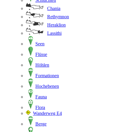
Schluchten
Chania
Rethymnon
Heraklion
Lassithi
Seen
Flüsse
Höhlen
Formationen
Hochebenen
Fauna
Flora
Wanderweg E4
Berge