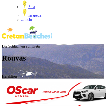
Sitia
Ierapetra
... mehr
Die Schluchten auf Kreta
Rouvas
Heraklion