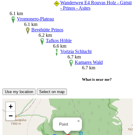
Wanderweg E4 Rouvas Holz - Giristi
- Prinos - Asites
6.1 km
Vromonero-Plateau
6.1 km
Berghütte Prinos
6.2 km
Tafkos Höhle
6.6 km
Vorizia Schlucht
6.7 km
Kamares Wald
6.7 km
What is near me?
Use my location
Select on map
+
−
×
Point