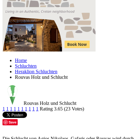
Home
Schluchten
Heraklion Schluchten
Rouvas Holz und Schlucht
Rouvas Holz und Schlucht
1
1
1
1
1
1
1
1
1
1
Rating 3.65 (23 Votes)
Save
Die Schlucht von Agios Nikolaos, Gafaris oder Rouvas wird durch