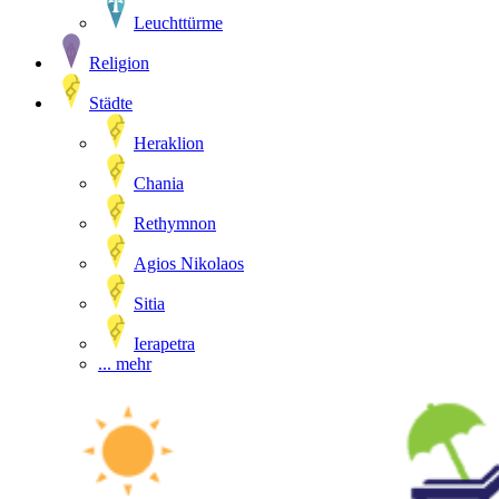
Leuchttürme
Religion
Städte
Heraklion
Chania
Rethymnon
Agios Nikolaos
Sitia
Ierapetra
... mehr