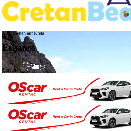
Hochebenen auf Kreta
Erganos
Heraklion