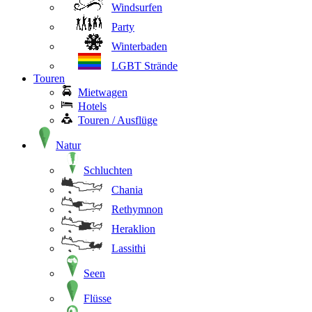
Windsurfen
Party
Winterbaden
LGBT Strände
Touren
Mietwagen
Hotels
Touren / Ausflüge
Natur
Schluchten
Chania
Rethymnon
Heraklion
Lassithi
Seen
Flüsse