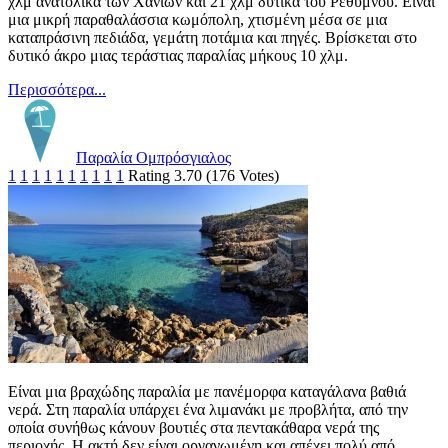
χλμ ανατολικά των Χανίων και 21 χλμ δυτικά του Ρεθύμνου. Είναι
μια μικρή παραθαλάσσια κωμόπολη, χτισμένη μέσα σε μια
καταπράσινη πεδιάδα, γεμάτη ποτάμια και πηγές. Βρίσκεται στο
δυτικό άκρο μιας τεράστιας παραλίας μήκους 10 χλμ.
Περισσότερα...
Παραλία Ομπρόσγιαλος
1
1
1
1
1
1
1
1
1
1
Rating 3.70 (176 Votes)
Είναι μια βραχώδης παραλία με πανέμορφα καταγάλανα βαθιά
νερά. Στη παραλία υπάρχει ένα λιμανάκι με προβλήτα, από την
οποία συνήθως κάνουν βουτιές στα πεντακάθαρα νερά της
περιοχής. Η ακτή δεν είναι οργανωμένη και απέχει πολύ από