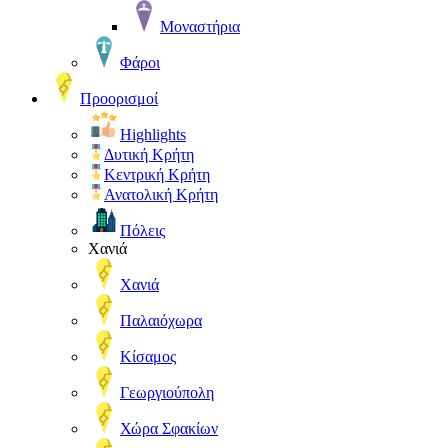
Μοναστήρια
Φάροι
Προορισμοί
Highlights
Δυτική Κρήτη
Κεντρική Κρήτη
Ανατολική Κρήτη
Πόλεις
Χανιά
Χανιά
Παλαιόχωρα
Κίσαμος
Γεωργιούπολη
Χώρα Σφακίων