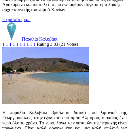
Αποκόρωνα και αποτελεί το πιο ενδιαφέρον συγκρότημα λαϊκής
αρχιτεκτονικής του νομού Χανίων.
Περισσότερα...
Παραλία Καλυβάκι
1
1
1
1
1
1
1
1
1
1
Rating 3.83 (21 Votes)
Η παραλία Καλυβάκι βρίσκεται δυτικά του λιμανιού της
Γεωργιούπολης, στην έξοδο του ποταμού Αλμυρού, ο οποίος έχει
νερό όλο το χρόνο. Το νερό, λόγω των ποταμών της περιοχής είναι
παγωμένο. Είναι καλά οργανωμένο και μια καλή επιλογή για