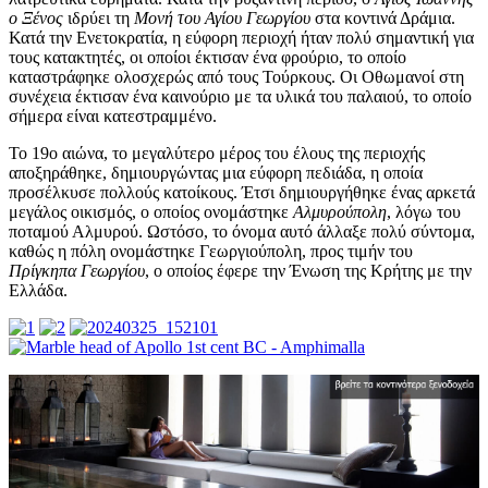
ο Ξένος
ιδρύει τη
Μονή του Αγίου Γεωργίου
στα κοντινά Δράμια.
Κατά την Ενετοκρατία, η εύφορη περιοχή ήταν πολύ σημαντική για
τους κατακτητές, οι οποίοι έκτισαν ένα φρούριο, το οποίο
καταστράφηκε ολοσχερώς από τους Τούρκους. Οι Οθωμανοί στη
συνέχεια έκτισαν ένα καινούριο με τα υλικά του παλαιού, το οποίο
σήμερα είναι κατεστραμμένο.
Το 19ο αιώνα, το μεγαλύτερο μέρος του έλους της περιοχής
αποξηράθηκε, δημιουργώντας μια εύφορη πεδιάδα, η οποία
προσέλκυσε πολλούς κατοίκους. Έτσι δημιουργήθηκε ένας αρκετά
μεγάλος οικισμός, ο οποίος ονομάστηκε
Αλμυρούπολη
, λόγω του
ποταμού Αλμυρού. Ωστόσο, το όνομα αυτό άλλαξε πολύ σύντομα,
καθώς η πόλη ονομάστηκε Γεωργιούπολη, προς τιμήν του
Πρίγκηπα Γεωργίου
, ο οποίος έφερε την Ένωση της Κρήτης με την
Ελλάδα.