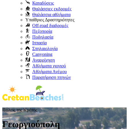
Καταδύσεις
Θαλάσσιες εκδρομές
Θαλάσσια αθλήματα
Υπαίθριες Δραστηριότητες
Off-road διαδρομές
Πεζοπορία
Ποδηλασία
Ιππασία
Σπηλαιολογία
Canyoning
Αναρρίχηση
Αθλήματα χιονιού
Αθλήματα Ανέμου
Παρατήρηση πτηνών
Πόλεις της Κρήτης
Γεωργιούπολη