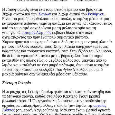
Η
Γεωργιούπολη
είναι ένα τουριστικό θέρετρο που βρίσκεται
38χλμ ανατολικά των
Χανίων
και 21χλμ δυτικά του
Ρεθύμνου
.
Είναι μια μικρή παραθαλάσσια κωμόπολη, κτισμένη μέσα σε μια
καταπράσινη πεδιάδα, γεμάτη ποτάμια και πηγές. Οι κάτοικοι εκτός
από το τουρισμό ασχολούνται με τη μελισσοκομία και τη
γεωργία. Ο
ποταμός Αλμυρός
εκβάλει δίπλα στην πόλη
σχηματίζοντας πιο πριν ένα πολύ σημαντικό βιότοπο.
Χαρακτηριστικό του χωριού είναι ο δρόμος και η κεντρική πλατεία
με τους πολλούς ευκάλυπτους. Στην πλατεία υπάρχουν ταβέρνες,
καφετέριες και τουριστικά καταστήματα. Στην έξοδο του Αλμυρού,
θα δείτε το γραφικό λιμανάκι με τις βάρκες. Ωστόσο το σήμα
κατατεθέν της πόλης είναι ο μεγάλος μόλος που ξεκινάει από το
λιμάνι και καταλήγει σε ένα μικρό πλάτωμα, όπου είναι κτισμένο
το υπέροχο κάτασπρο
εκκλησάκι του Αγίου Νικολάου
που από
μακριά φαίνεται σαν να επιπλέει μέσα στη θάλασσα.
Σύντομη Ιστορία
Η περιοχής της Γεωργιούπολης φαίνεται ότι κατοικούνταν ήδη από
τα Μινωικά χρόνια, καθώς στο λόφο Κάστελο έχουν βρεθεί
μινωικοί τάφοι. Η Γεωργιούπολη βρίσκεται στην τοποθεσία της
αρχαίας ρωμαϊκής
Αμφιμάλλας
, η οποία ήταν λιμάνι της
αρχαίας
Λάππας
(σημερινή Αργυρούπολη). Μάλιστα έχουν βρεθεί αρκετά
λατρευτικά ευρήματα. Κατά την βυζαντινή περίδο, ο
Άγιος Ιωάννης