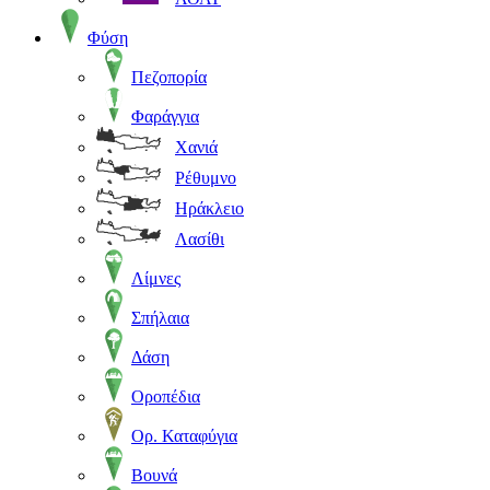
Φύση
Πεζοπορία
Φαράγγια
Χανιά
Ρέθυμνο
Ηράκλειο
Λασίθι
Λίμνες
Σπήλαια
Δάση
Οροπέδια
Ορ. Καταφύγια
Βουνά