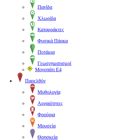
Πανίδα
Χλωρίδα
Καταρράκτες
Φυσικά Πάρκα
Ποτάμια
Γεωσχηματισμοί
Μονοπάτι Ε4
Παρελθόν
Μυθολογία
Αρχαιότητες
Φρούρια
Μουσεία
Θρησκεία