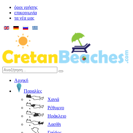
όροι χρήσης
επικοινωνία
τα νέα μας
Αρχική
Παραλίες
Χανιά
Ρέθυμνο
Ηράκλειο
Λασίθι
Γαύδος