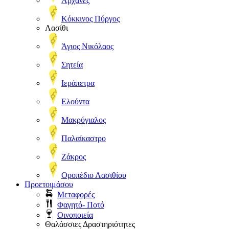
Αρχάνες
Κόκκινος Πύργος
Λασίθι
Άγιος Νικόλαος
Σητεία
Ιεράπετρα
Ελούντα
Μακρύγιαλος
Παλαίκαστρο
Ζάκρος
Οροπέδιο Λασιθίου
Προετοιμάσου
Μεταφορές
Φαγητό- Ποτό
Οινοποιεία
Θαλάσσιες Δραστηριότητες