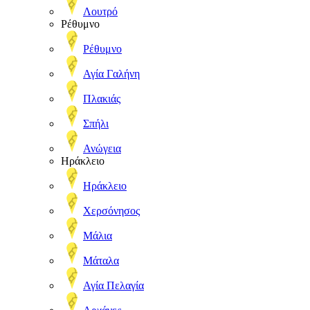
Λουτρό
Ρέθυμνο
Ρέθυμνο
Αγία Γαλήνη
Πλακιάς
Σπήλι
Ανώγεια
Ηράκλειο
Ηράκλειο
Χερσόνησος
Μάλια
Μάταλα
Αγία Πελαγία