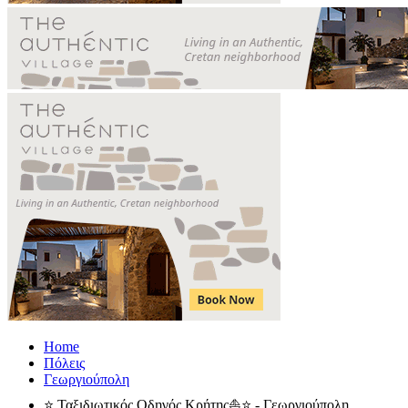
Home
Πόλεις
Γεωργιούπολη
⭐ Ταξιδιωτικός Οδηγός Κρήτης⛵⭐ - Γεωργιούπολη