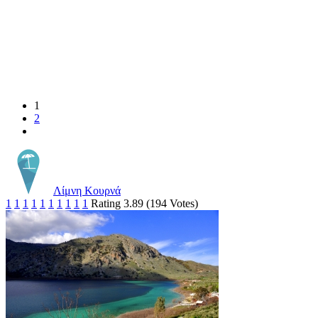
1
2
Λίμνη Κουρνά
1
1
1
1
1
1
1
1
1
1
Rating 3.89 (194 Votes)