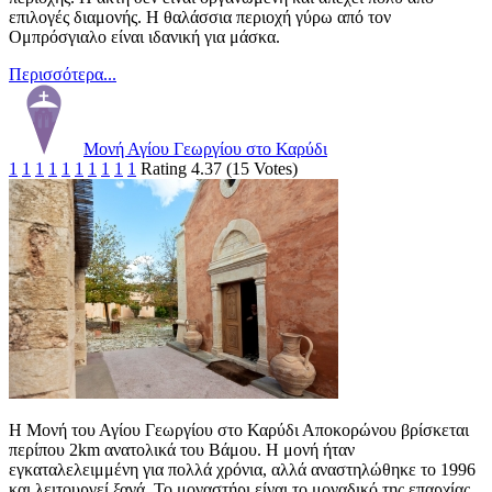
επιλογές διαμονής. Η θαλάσσια περιοχή γύρω από τον
Ομπρόσγιαλο είναι ιδανική για μάσκα.
Περισσότερα...
Μονή Αγίου Γεωργίου στο Καρύδι
1
1
1
1
1
1
1
1
1
1
Rating 4.37 (15 Votes)
Η Μονή του Αγίου Γεωργίου στο Καρύδι Αποκορώνου βρίσκεται
περίπου 2km ανατολικά του Βάμου. Η μονή ήταν
εγκαταλελειμμένη για πολλά χρόνια, αλλά αναστηλώθηκε το 1996
και λειτουργεί ξανά. Το μοναστήρι είναι το μοναδικό της επαρχίας