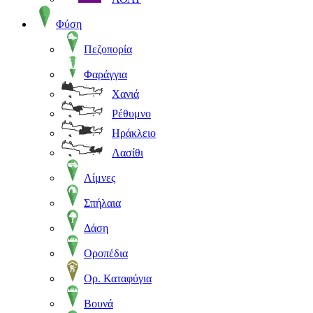
Φύση
Πεζοπορία
Φαράγγια
Χανιά
Ρέθυμνο
Ηράκλειο
Λασίθι
Λίμνες
Σπήλαια
Δάση
Οροπέδια
Ορ. Καταφύγια
Βουνά