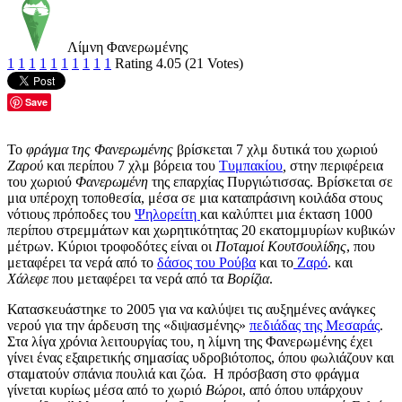
Λίμνη Φανερωμένης
1
1
1
1
1
1
1
1
1
1
Rating 4.05 (21 Votes)
Save
Το
φράγμα της Φανερωμένης
βρίσκεται 7 χλμ δυτικά του χωριού
Ζαρού
και περίπου 7 χλμ βόρεια του
Τυμπακίου
,
στην περιφέρεια
του χωριού
Φανερωμένη
της επαρχίας Πυργιώτισσας. Βρίσκεται σε
μια υπέροχη τοποθεσία, μέσα σε μια καταπράσινη κοιλάδα στους
νότιους πρόποδες του
Ψηλορείτη
και καλύπτει μια έκταση 1000
περίπου στρεμμάτων και χωρητικότητας 20 εκατομμυρίων κυβικών
μέτρων. Κύριοι τροφοδότες είναι οι
Ποταμοί Κουτσουλίδης
, που
μεταφέρει τα νερά από το
δάσος του Ρούβα
και το
Ζαρό
. και
Χάλεφε
που μεταφέρει τα νερά από τα
Βορίζια
.
Κατασκευάστηκε το 2005 για να καλύψει τις αυξημένες ανάγκες
νερού για την άρδευση της «διψασμένης»
πεδιάδας της Μεσαράς
.
Στα λίγα χρόνια λειτουργίας του, η λίμνη της Φανερωμένης έχει
γίνει ένας εξαιρετικής σημασίας υδροβιότοπος, όπου φωλιάζουν και
σταματούν σπάνια πουλιά και ζώα. Η πρόσβαση στο φράγμα
γίνεται κυρίως μέσα από το χωριό
Βώροι
, από όπου υπάρχουν