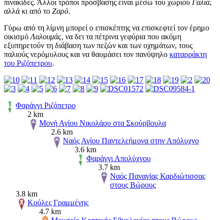
πινακίδες. Άλλοι τρόποι πρόσβασης είναι μέσω του χωριού
Γαλιά
,
αλλά κι από το
Ζαρό
.
Γύρω από τη λίμνη μπορεί ο επισκέπτης να επισκεφτεί τον έρημο
οικισμό
Λαλουμάς
, να δει τα πέτρινα γεφύρια που ακόμη
εξυπηρετούν τη διάβαση των πεζών και των οχημάτων, τους
παλιούς νερόμυλους και να θαυμάσει τον πανύψηλο
καταρράκτη
του Ριζόπετρου
.
Φαράγγι Ριζόπετρο
2 km
Μονή Αγίου Νικολάου στα Σκούρβουλα
2.6 km
Ναός Αγίου Παντελεήμονα στην Απόλυχνο
3.6 km
Φαράγγι Απολύχνου
3.7 km
Ναός Παναγίας Καρδιώτισσας
στους Βώρους
3.8 km
Κούλες Γραμμένης
4.7 km