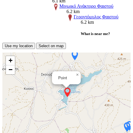
6.1 km
Μινωικό Ανάκτορο Φαιστού
6.2 km
Γεροντόμυλος Φαιστού
6.2 km
What is near me?
Use my location
Select on map
+
−
×
Point