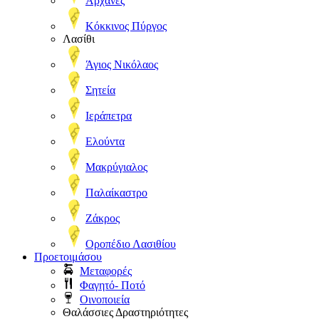
Αρχάνες
Κόκκινος Πύργος
Λασίθι
Άγιος Νικόλαος
Σητεία
Ιεράπετρα
Ελούντα
Μακρύγιαλος
Παλαίκαστρο
Ζάκρος
Οροπέδιο Λασιθίου
Προετοιμάσου
Μεταφορές
Φαγητό- Ποτό
Οινοποιεία
Θαλάσσιες Δραστηριότητες