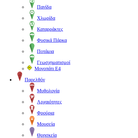
Πανίδα
Χλωρίδα
Καταρράκτες
Φυσικά Πάρκα
Ποτάμια
Γεωσχηματισμοί
Μονοπάτι Ε4
Παρελθόν
Μυθολογία
Αρχαιότητες
Φρούρια
Μουσεία
Θρησκεία