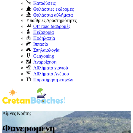
Καταδύσεις
Θαλάσσιες εκδρομές
Θαλάσσια αθλήματα
Υπαίθριες Δραστηριότητες
Off-road διαδρομές
Πεζοπορία
Ποδηλασία
Ιππασία
Σπηλαιολογία
Canyoning
Αναρρίχηση
Αθλήματα χιονιού
Αθλήματα Ανέμου
Παρατήρηση πτηνών
Λίμνες Κρήτης
Φανερωμενη