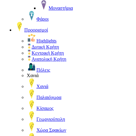
Μοναστήρια
Φάροι
Προορισμοί
Highlights
Δυτική Κρήτη
Κεντρική Κρήτη
Ανατολική Κρήτη
Πόλεις
Χανιά
Χανιά
Παλαιόχωρα
Κίσαμος
Γεωργιούπολη
Χώρα Σφακίων