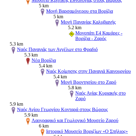
Μουσείο Κρητικής Εθνολογίας στους Βώρους
5 km
Μονή Βαρσαμόνερου στα Βορίζια
5 km
Μονή Παναγίας Καλυβιανής
5.2 km
Μονοπάτι Ε4 Καμάρες -
Βορίζια - Ζαρός
5.3 km
Ναός Παναγιάς των Αγγέλων στο Φραδιό
5.3 km
Νέα Βορίζια
5.4 km
Ναός Κοίμησης στην Παναγιά Καινουργίου
5.4 km
Μονή Βροντησίου στο Ζαρό
5.8 km
Ναός Αγίας Κυριακής στο
Ζαρό
5.9 km
Ναός Αγίου Γεωργίου Κονταρά στους Βώρους
5.9 km
Λαογραφικό και Γεωλογικό Μουσείο Ζαρού
6 km
Ιστορικό Μουσείο Βοριζίων «Ο Σπήλιος»