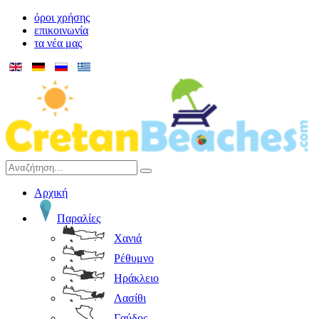
όροι χρήσης
επικοινωνία
τα νέα μας
Αρχική
Παραλίες
Χανιά
Ρέθυμνο
Ηράκλειο
Λασίθι
Γαύδος