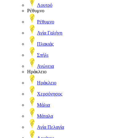
Λουτρό
Ρέθυμνο
Ρέθυμνο
Αγία Γαλήνη
Πλακιάς
Σπήλι
Ανώγεια
Ηράκλειο
Ηράκλειο
Χερσόνησος
Μάλια
Μάταλα
Αγία Πελαγία