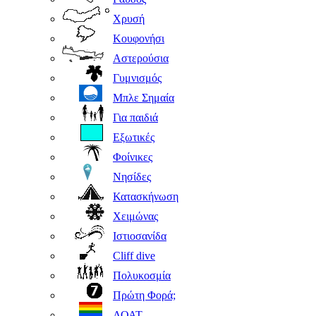
Χρυσή
Κουφονήσι
Αστερούσια
Γυμνισμός
Μπλε Σημαία
Για παιδιά
Εξωτικές
Φοίνικες
Νησίδες
Κατασκήνωση
Χειμώνας
Ιστιοσανίδα
Cliff dive
Πολυκοσμία
Πρώτη Φορά;
ΛΟΑΤ