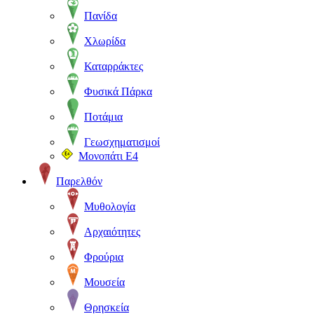
Πανίδα
Χλωρίδα
Καταρράκτες
Φυσικά Πάρκα
Ποτάμια
Γεωσχηματισμοί
Μονοπάτι Ε4
Παρελθόν
Μυθολογία
Αρχαιότητες
Φρούρια
Μουσεία
Θρησκεία