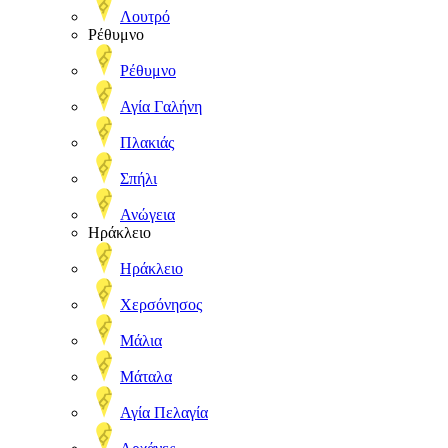
Λουτρό
Ρέθυμνο
Ρέθυμνο
Αγία Γαλήνη
Πλακιάς
Σπήλι
Ανώγεια
Ηράκλειο
Ηράκλειο
Χερσόνησος
Μάλια
Μάταλα
Αγία Πελαγία