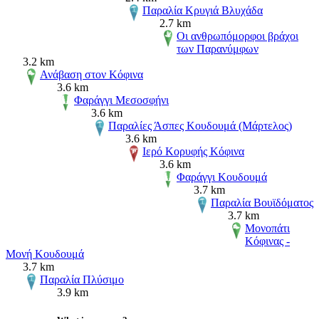
Παραλία Κρυγιά Βλυχάδα
2.7 km
Οι ανθρωπόμορφοι βράχοι
των Παρανύμφων
3.2 km
Ανάβαση στον Κόφινα
3.6 km
Φαράγγι Μεσοσφήνι
3.6 km
Παραλίες Άσπες Κουδουμά (Μάρτελος)
3.6 km
Ιερό Κορυφής Κόφινα
3.6 km
Φαράγγι Κουδουμά
3.7 km
Παραλία Βουϊδόματος
3.7 km
Μονοπάτι
Κόφινας -
Μονή Κουδουμά
3.7 km
Παραλία Πλύσιμο
3.9 km