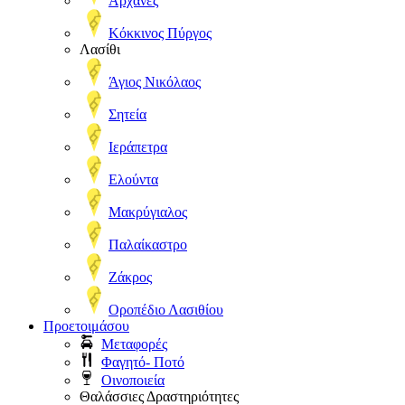
Αρχάνες
Κόκκινος Πύργος
Λασίθι
Άγιος Νικόλαος
Σητεία
Ιεράπετρα
Ελούντα
Μακρύγιαλος
Παλαίκαστρο
Ζάκρος
Οροπέδιο Λασιθίου
Προετοιμάσου
Μεταφορές
Φαγητό- Ποτό
Οινοποιεία
Θαλάσσιες Δραστηριότητες