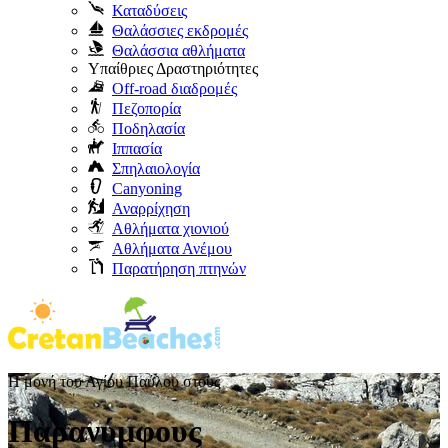
Καταδύσεις
Θαλάσσιες εκδρομές
Θαλάσσια αθλήματα
Υπαίθριες Δραστηριότητες
Off-road διαδρομές
Πεζοπορία
Ποδηλασία
Ιππασία
Σπηλαιολογία
Canyoning
Αναρρίχηση
Αθλήματα χιονιού
Αθλήματα Ανέμου
Παρατήρηση πτηνών
Η μονή του Αγίου Παύλου στους
Παρανύμφους