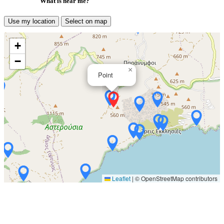
What is near me?
Use my location
Select on map
+
−
×
Point
Leaflet
|
© OpenStreetMap contributors