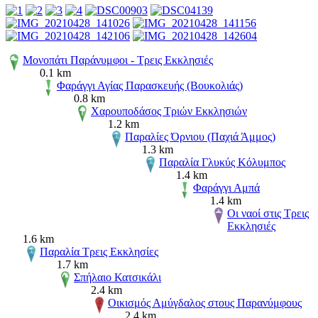
Μονοπάτι Παράνυμφοι - Τρεις Εκκλησιές
0.1 km
Φαράγγι Αγίας Παρασκευής (Βουκολιάς)
0.8 km
Χαρουποδάσος Τριών Εκκλησιών
1.2 km
Παραλίες Όρνιου (Παχιά Άμμος)
1.3 km
Παραλία Γλυκύς Κόλυμπος
1.4 km
Φαράγγι Αμπά
1.4 km
Οι ναοί στις Τρεις
Εκκλησιές
1.6 km
Παραλία Τρεις Εκκλησίες
1.7 km
Σπήλαιο Κατσικάλι
2.4 km
Οικισμός Αμύγδαλος στους Παρανύμφους
2.4 km