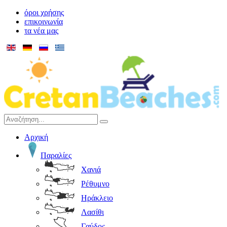
όροι χρήσης
επικοινωνία
τα νέα μας
Αρχική
Παραλίες
Χανιά
Ρέθυμνο
Ηράκλειο
Λασίθι
Γαύδος