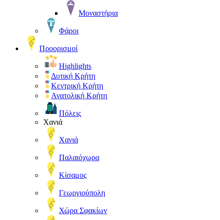
Μοναστήρια
Φάροι
Προορισμοί
Highlights
Δυτική Κρήτη
Κεντρική Κρήτη
Ανατολική Κρήτη
Πόλεις
Χανιά
Χανιά
Παλαιόχωρα
Κίσαμος
Γεωργιούπολη
Χώρα Σφακίων