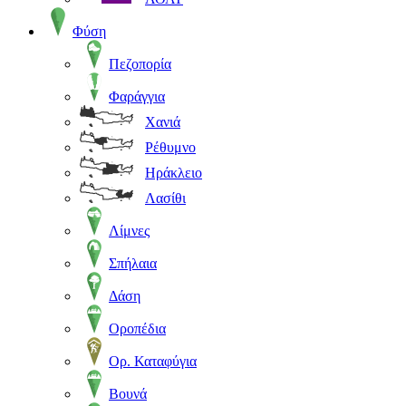
Φύση
Πεζοπορία
Φαράγγια
Χανιά
Ρέθυμνο
Ηράκλειο
Λασίθι
Λίμνες
Σπήλαια
Δάση
Οροπέδια
Ορ. Καταφύγια
Βουνά