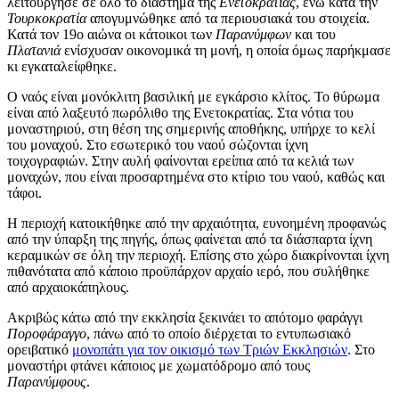
λειτούργησε σε όλο το διάστημα της
Ενετοκρατίας
, ενώ κατά την
Τουρκοκρατία
απογυμνώθηκε από τα περιουσιακά του στοιχεία.
Κατά τον 19ο αιώνα οι κάτοικοι των
Παρανύμφων
και του
Πλατανιά
ενίσχυσαν οικονομικά τη μονή, η οποία όμως παρήκμασε
κι εγκαταλείφθηκε.
Ο ναός είναι μονόκλιτη βασιλική με εγκάρσιο κλίτος. Το θύρωμα
είναι από λαξευτό πωρόλιθο της Ενετοκρατίας. Στα νότια του
μοναστηριού, στη θέση της σημερινής αποθήκης, υπήρχε το κελί
του μοναχού. Στο εσωτερικό του ναού σώζονται ίχνη
τοιχογραφιών. Στην αυλή φαίνονται ερείπια από τα κελιά των
μοναχών, που είναι προσαρτημένα στο κτίριο του ναού, καθώς και
τάφοι.
Η περιοχή κατοικήθηκε από την αρχαιότητα, ευνοημένη προφανώς
από την ύπαρξη της πηγής, όπως φαίνεται από τα διάσπαρτα ίχνη
κεραμικών σε όλη την περιοχή. Επίσης στο χώρο διακρίνονται ίχνη
πιθανότατα από κάποιο προϋπάρχον αρχαίο ιερό, που συλήθηκε
από αρχαιοκάπηλους.
Ακριβώς κάτω από την εκκλησία ξεκινάει το απότομο φαράγγι
Ποροφάραγγο
, πάνω από το οποίο διέρχεται το εντυπωσιακό
ορειβατικό
μονοπάτι για τον οικισμό των Τριών Εκκλησιών
. Στο
μοναστήρι φτάνει κάποιος με χωματόδρομο από τους
Παρανύμφους
.