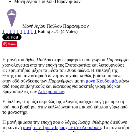
Μονή Αγίου Παύλου Παρανύμφων
Μονή Αγίου Παύλου Παρανύμφων
1
1
1
1
1
1
1
1
1
1
Rating 3.75 (4 Votes)
Save
Η μονή του
Αγίου Παύλου
στην περιφέρεια του χωριού
Παράνυμφοι
χρονολογείται από την εποχή της Ενετοκρατίας και λειτουργούσε
ως ερημητήριο μέχρι τα μέσα του 20ου αιώνα. Η επιλογή της
θέσης του μοναστηριού δεν ήταν τυχαία, καθώς βρίσκεται πάνω
στην οδό σύνδεσης των
Παρανύμφων
με τη
μονή Κουδουμά
, πάνω
από τους επιβλητικούς και ιδανικούς για ασκητές γκρεμούς και
βραχοσπηλιές των
Αστερουσίων
.
Επίπλέον, στη ρίζα ακριβώς της πλαγιάς υπάρχει πηγή με αρκετή
ροή, που βοήθησε στην καλλιέργεια του μικρού κάμπου γύρω από
το μοναστήρι.
Η μονή ήκμασε την εποχή που ο λόγιος
Ιωσήφ Φιλάγρης
διεύθυνε
τη κοντινή
μονή των Τριών Ιεραρχών στο Λουσούδι
. Το μοναστήρι