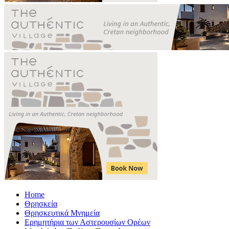
Home
Θρησκεία
Θρησκευτικά Μνημεία
Ερημητήρια των Αστερουσίων Ορέων