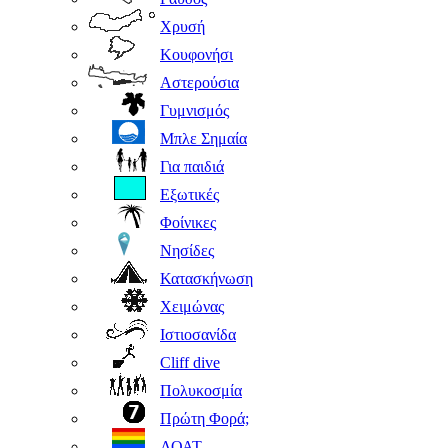
Χρυσή
Κουφονήσι
Αστερούσια
Γυμνισμός
Μπλε Σημαία
Για παιδιά
Εξωτικές
Φοίνικες
Νησίδες
Κατασκήνωση
Χειμώνας
Ιστιοσανίδα
Cliff dive
Πολυκοσμία
Πρώτη Φορά;
ΛΟΑΤ