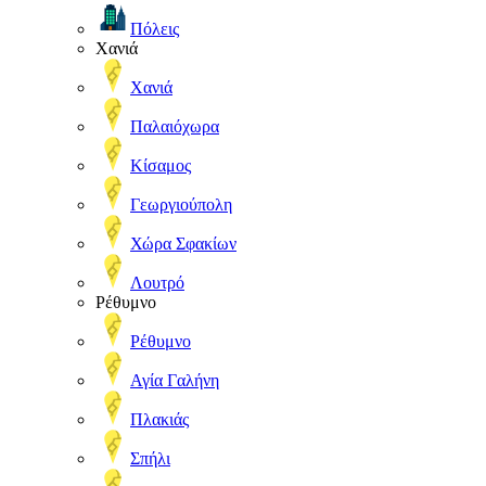
Πόλεις
Χανιά
Χανιά
Παλαιόχωρα
Κίσαμος
Γεωργιούπολη
Χώρα Σφακίων
Λουτρό
Ρέθυμνο
Ρέθυμνο
Αγία Γαλήνη
Πλακιάς
Σπήλι