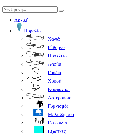
Αρχική
Παραλίες
Χανιά
Ρέθυμνο
Ηράκλειο
Λασίθι
Γαύδος
Χρυσή
Κουφονήσι
Αστερούσια
Γυμνισμός
Μπλε Σημαία
Για παιδιά
Εξωτικές