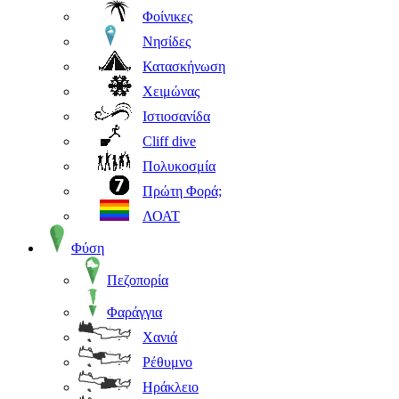
Φοίνικες
Νησίδες
Κατασκήνωση
Χειμώνας
Ιστιοσανίδα
Cliff dive
Πολυκοσμία
Πρώτη Φορά;
ΛΟΑΤ
Φύση
Πεζοπορία
Φαράγγια
Χανιά
Ρέθυμνο
Ηράκλειο