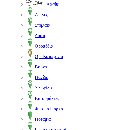
Λασίθι
Λίμνες
Σπήλαια
Δάση
Οροπέδια
Ορ. Καταφύγια
Βουνά
Πανίδα
Χλωρίδα
Καταρράκτες
Φυσικά Πάρκα
Ποτάμια
Γεωσχηματισμοί