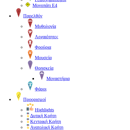
Μονοπάτι Ε4
Παρελθόν
Μυθολογία
Αρχαιότητες
Φρούρια
Μουσεία
Θρησκεία
Μοναστήρια
Φάροι
Προορισμοί
Highlights
Δυτική Κρήτη
Κεντρική Κρήτη
Ανατολική Κρήτη