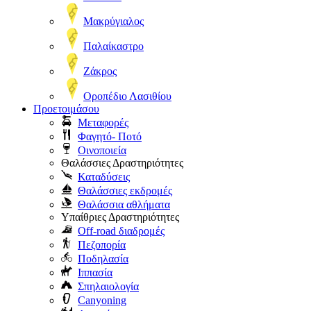
Μακρύγιαλος
Παλαίκαστρο
Ζάκρος
Οροπέδιο Λασιθίου
Προετοιμάσου
Μεταφορές
Φαγητό- Ποτό
Οινοποιεία
Θαλάσσιες Δραστηριότητες
Καταδύσεις
Θαλάσσιες εκδρομές
Θαλάσσια αθλήματα
Υπαίθριες Δραστηριότητες
Off-road διαδρομές
Πεζοπορία
Ποδηλασία
Ιππασία
Σπηλαιολογία
Canyoning