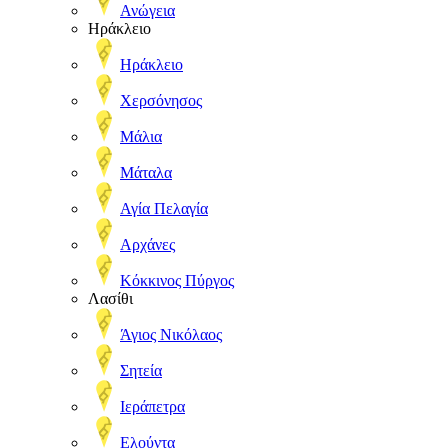
Ανώγεια
Ηράκλειο
Ηράκλειο
Χερσόνησος
Μάλια
Μάταλα
Αγία Πελαγία
Αρχάνες
Κόκκινος Πύργος
Λασίθι
Άγιος Νικόλαος
Σητεία
Ιεράπετρα
Ελούντα