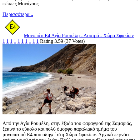
φώκιες Μονάχους.
Περισσότερα...
Μονοπάτι Ε4 Αγία Ρουμέλη - Λουτρό - Χώρα Σφακίων
1
1
1
1
1
1
1
1
1
1
Rating 3.59 (37 Votes)
Από την Αγία Ρουμέλη, στην έξοδο του φαραγγιού της Σαμαριάς,
ξεκινά το εύκολο και πολύ όμορφο παραλιακό τμήμα του
μονοπατιού Ε4 που οδηγεί στη Χώρα Σφακίων. Αρχικά περνάει