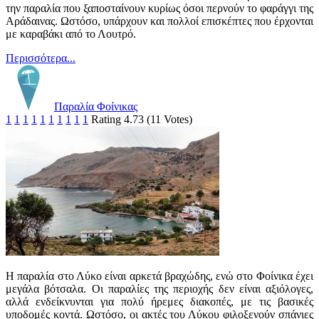
την παραλία που ξαποσταίνουν κυρίως όσοι περνούν το φαράγγι της
Αράδαινας. Ωστόσο, υπάρχουν και πολλοί επισκέπτες που έρχονται
με καραβάκι από το Λουτρό.
Περισσότερα...
Παραλία Φοίνικας
1
1
1
1
1
1
1
1
1
1
Rating 4.73 (11 Votes)
Η παραλία στο Λύκο είναι αρκετά βραχώδης, ενώ στο Φοίνικα έχει
μεγάλα βότσαλα. Οι παραλίες της περιοχής δεν είναι αξιόλογες,
αλλά ενδείκνυνται για πολύ ήρεμες διακοπές, με τις βασικές
υποδομές κοντά. Ωστόσο, οι ακτές του Λύκου φιλοξενούν σπάνιες