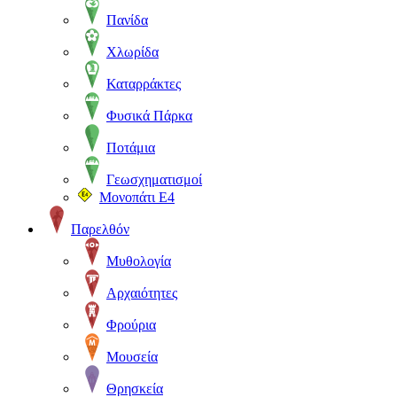
Πανίδα
Χλωρίδα
Καταρράκτες
Φυσικά Πάρκα
Ποτάμια
Γεωσχηματισμοί
Μονοπάτι Ε4
Παρελθόν
Μυθολογία
Αρχαιότητες
Φρούρια
Μουσεία
Θρησκεία