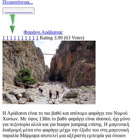
Περισσότερα...
Download KML
Φαράγγι Αράδαινας
1
1
1
1
1
1
1
1
1
1
Rating 3.99 (63 Votes)
Η Αράδαινα είναι το πιο βαθύ και απότομο φαράγγι του Νομού
Χανίων. Με ύψος 138m το βαθύ φαράγγι είναι ιδανικό, όχι μόνο
για πεζοπορία αλλά και για bunjee jumping επίσης. Η μαγευτική
διαδρομή μέσα στο φαράγγι μέχρι την έξοδο του στη μαγευτική
παραλία Mάρμαρα αποτελεί μια αξέχαστη εμπειρία για όποιον