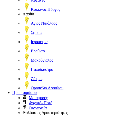
Αρχάνες
Κόκκινος Πύργος
Λασίθι
Άγιος Νικόλαος
Σητεία
Ιεράπετρα
Ελούντα
Μακρύγιαλος
Παλαίκαστρο
Ζάκρος
Οροπέδιο Λασιθίου
Προετοιμάσου
Μεταφορές
Φαγητό- Ποτό
Οινοποιεία
Θαλάσσιες Δραστηριότητες