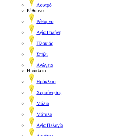
Λουτρό
Ρέθυμνο
Ρέθυμνο
Αγία Γαλήνη
Πλακιάς
Σπήλι
Ανώγεια
Ηράκλειο
Ηράκλειο
Χερσόνησος
Μάλια
Μάταλα
Αγία Πελαγία