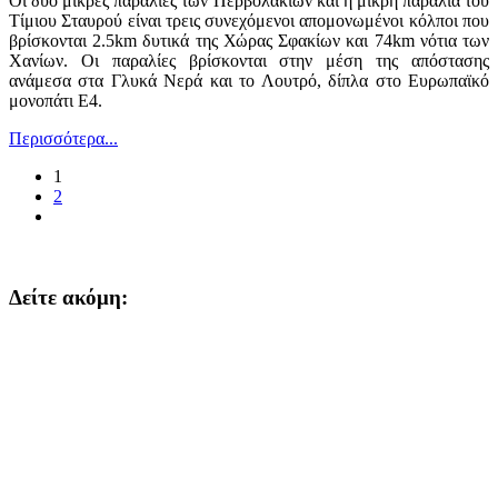
Οι δύο μικρές παραλίες των Περβολακίων και η μικρή παραλία του
Τίμιου Σταυρού είναι τρεις συνεχόμενοι απομονωμένοι κόλποι που
βρίσκονται 2.5km δυτικά της Χώρας Σφακίων και 74km νότια των
Χανίων. Οι παραλίες βρίσκονται στην μέση της απόστασης
ανάμεσα στα Γλυκά Νερά και το Λουτρό, δίπλα στο Ευρωπαϊκό
μονοπάτι Ε4.
Περισσότερα...
1
2
Δείτε ακόμη: