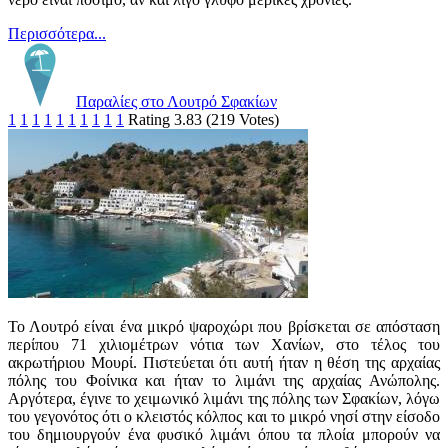
Περισσότερα...
Παραλίες στο Λουτρό Σφακίων
1
1
1
1
1
1
1
1
1
1
Rating 3.83 (219 Votes)
Το Λουτρό είναι ένα μικρό ψαροχώρι που βρίσκεται σε απόσταση
περίπου 71 χιλιομέτρων νότια των Χανίων, στο τέλος του
ακρωτήριου Μουρί. Πιστεύεται ότι αυτή ήταν η θέση της αρχαίας
πόλης του Φοίνικα και ήταν το λιμάνι της αρχαίας Ανώπολης.
Αργότερα, έγινε το χειμωνικό λιμάνι της πόλης των Σφακίων, λόγω
του γεγονότος ότι ο κλειστός κόλπος και το μικρό νησί στην είσοδο
του δημιουργούν ένα φυσικό λιμάνι όπου τα πλοία μπορούν να