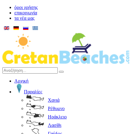
όροι χρήσης
επικοινωνία
τα νέα μας
Αρχική
Παραλίες
Χανιά
Ρέθυμνο
Ηράκλειο
Λασίθι
Γαύδος