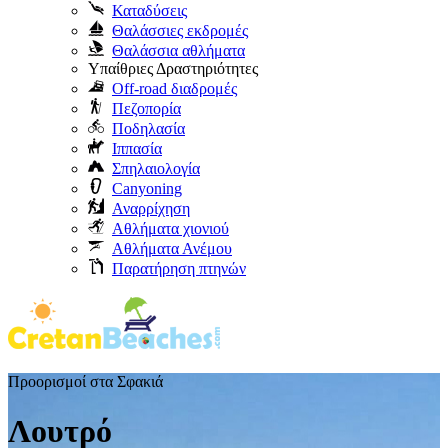
Καταδύσεις
Θαλάσσιες εκδρομές
Θαλάσσια αθλήματα
Υπαίθριες Δραστηριότητες
Off-road διαδρομές
Πεζοπορία
Ποδηλασία
Ιππασία
Σπηλαιολογία
Canyoning
Αναρρίχηση
Αθλήματα χιονιού
Αθλήματα Ανέμου
Παρατήρηση πτηνών
Προορισμοί στα Σφακιά
Λουτρό