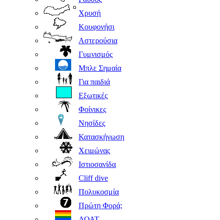
Χρυσή
Κουφονήσι
Αστερούσια
Γυμνισμός
Μπλε Σημαία
Για παιδιά
Εξωτικές
Φοίνικες
Νησίδες
Κατασκήνωση
Χειμώνας
Ιστιοσανίδα
Cliff dive
Πολυκοσμία
Πρώτη Φορά;
ΛΟΑΤ