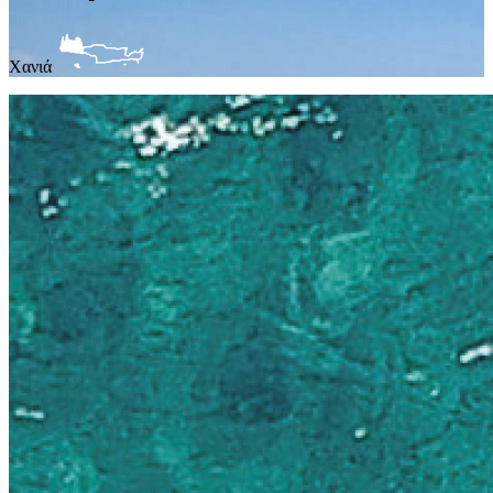
Χανιά