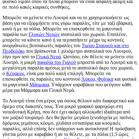
φυσικό λιμάνι όπου τα πλοία μπορούν να είναι ασφαλή ακόμη και
σε πολύ κακές καιρικές συνθήκες.
Μπορείτε να μείνετε στο Λουτρό και να το χρησιμοποιήσετε ως
βάση για να εξορμήσετε στις γύρω παραλίες, είτε με ταξί (βάρκα),
κανό ή με τα πόδια. Μπορείτε να επισκεφθείτε τη μαγευτική
παραλία των
Γλυκών Νερών
ανατολικά του χωριού. Επιπλέον,
μπορείτε να κάνετε κανό ή να περπατήσετε μέχρι τις κοντινές
ανοργάνωτες βοτσαλωτές παραλίες του
Τιμίου Σταυρού και στο
Περβολάκι
που βρίσκονται 1 χιλιόμετρο ανατολικά του Λουτρού,
λίγο πριν από τα
Γλυκά Νερά
. Ωστόσο, εάν θέλετε να μείνετε στο
Λουτρό, η μικρή
παραλία του Γιαλού
μπροστά από το Λουτρό και η
μεγαλύτερη παραλία αμέσως μετά το ανατολικό άκρο του χωριού,
ο
Κέραμος
, είναι μια πολύ καλή επιλογή. Μπορείτε να
επισκεφθείτε τις παραλίες του κοντινού
Λύκου, Φοίνικα
και φυσικά
τα μαγευτικά
Μάρμαρα
. Υπάρχουν καραβάκια που φεύγουν κάθε
μέρα για Μάρμαρα και Γλυκά Νερά.
Το Λουτρό είναι ένα μέρος για όσους θέλουν κάτι διαφορετικό και
ήρεμο στις διακοπές τους. Ένα μικρό γραφικό ψαροχώρι στη
νοτιοδυτική Κρήτη, που δεν έχει ακόμη αλλοιωθεί ιδιαίτερα από
τον μαζικό τουρισμό. Δεν θα βρείτε μεγάλα ξενοδοχεία με πισίνες,
δρόμους γεμάτους κόσμο, χλιδάτα εστιατόρια και κοσμικές
παραλίες, αλλά επίσης δεν υπάρχουν καν αυτοκίνητα! Η πρόσβαση
γίνεται μόνο με καραβάκι ή αν το θέλετε, με τα πόδια (1,5 ώρες