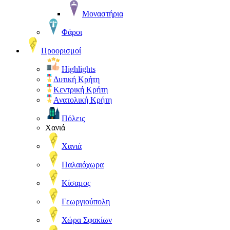
Μοναστήρια
Φάροι
Προορισμοί
Highlights
Δυτική Κρήτη
Κεντρική Κρήτη
Ανατολική Κρήτη
Πόλεις
Χανιά
Χανιά
Παλαιόχωρα
Κίσαμος
Γεωργιούπολη
Χώρα Σφακίων