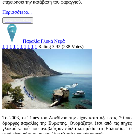
επιχειρήσει την κατάβαση του φαραγγιού.
Περισσότερα...
Download KML
Παραλία Γλυκά Νερά
1
1
1
1
1
1
1
1
1
1
Rating 3.92 (238 Votes)
Το 2003, οι Times του Λονδίνου την είχαν κατατάξει στις 20 πιο
όμορφες παραλίες της Ευρώπης. Ονομάζεται έτσι από τις πηγές
γλυκού νερού που αναβλύζουν δίπλα και μέσα στη θάλασσα. Το
νερό είναι πόσιμο, αν και λίγο γλυφό μερικές χρονιές.