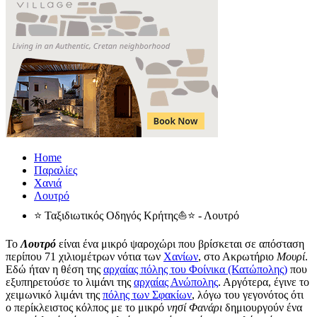
Home
Παραλίες
Χανιά
Λουτρό
⭐ Ταξιδιωτικός Οδηγός Κρήτης⛵⭐ - Λουτρό
Το
Λουτρό
είναι ένα μικρό ψαροχώρι που βρίσκεται σε απόσταση
περίπου 71 χιλιομέτρων νότια των
Χανίων
, στο Ακρωτήριο
Μουρί
.
Εδώ ήταν η θέση της
αρχαίας πόλης του Φοίνικα (Κατώπολης)
που
εξυπηρετούσε το λιμάνι της
αρχαίας Ανώπολης
. Αργότερα, έγινε το
χειμωνικό λιμάνι της
πόλης των Σφακίων
, λόγω του γεγονότος ότι
ο περίκλειστος κόλπος με το μικρό
νησί Φανάρι
δημιουργούν ένα