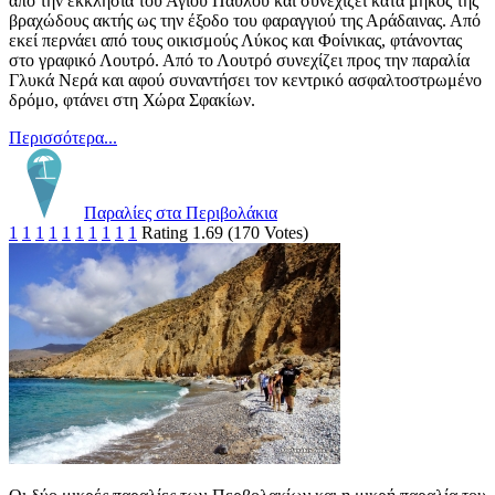
από την εκκλησία του Αγίου Παύλου και συνεχίζει κατά μήκος της
βραχώδους ακτής ως την έξοδο του φαραγγιού της Αράδαινας. Από
εκεί περνάει από τους οικισμούς Λύκος και Φοίνικας, φτάνοντας
στο γραφικό Λουτρό. Από το Λουτρό συνεχίζει προς την παραλία
Γλυκά Νερά και αφού συναντήσει τον κεντρικό ασφαλτοστρωμένο
δρόμο, φτάνει στη Χώρα Σφακίων.
Περισσότερα...
Παραλίες στα Περιβολάκια
1
1
1
1
1
1
1
1
1
1
Rating 1.69 (170 Votes)