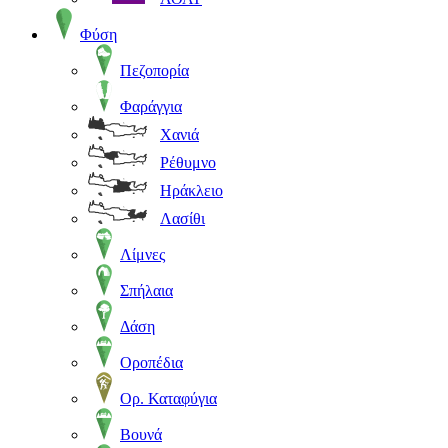
Φύση
Πεζοπορία
Φαράγγια
Χανιά
Ρέθυμνο
Ηράκλειο
Λασίθι
Λίμνες
Σπήλαια
Δάση
Οροπέδια
Ορ. Καταφύγια
Βουνά