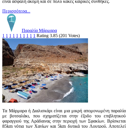
είναι ασφαλή ακόμη και σε πολύ κακές καιρικές συνθήκες.
Περισσότερα...
Παραλία Μάρμαρα
1
1
1
1
1
1
1
1
1
1
Rating 3.85 (201 Votes)
Τα Μάρμαρα ή Διαλισκάρι είναι μια μικρή απομονωμένη παραλία
με βοτσαλάκι, που σχηματίζεται στην έξοδο του επιβλητικού
φαραγγιού της Αράδαινας στην περιοχή των Σφακίων. Βρίσκεται
85km νότια των Χανίων και 5km δυτικά του Λουτρού. Αποτελεί