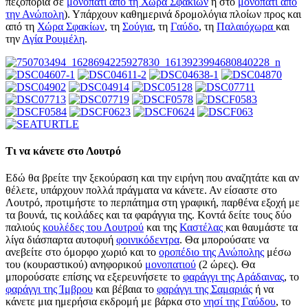
πεζοπορία σε
μονοπάτι από τη Χώρα Σφακίων
ή στο
μονοπάτι από
την Ανώπολη
). Υπάρχουν καθημερινά δρομολόγια πλοίων προς και
από τη
Χώρα Σφακίων
, τη
Σούγια
, τη
Γαύδο
, τη
Παλαιόχωρα
και
την
Αγία Ρουμέλη
.
Τι να κάνετε στο Λουτρό
Εδώ θα βρείτε την ξεκούραση και την ειρήνη που αναζητάτε και αν
θέλετε, υπάρχουν πολλά πράγματα να κάνετε. Αν είσαστε στο
Λουτρό, προτιμήστε το περπάτημα στη γραφική, παρθένα εξοχή με
τα βουνά, τις κοιλάδες και τα φαράγγια της. Κοντά δείτε τους δύο
παλιούς
κουλέδες του Λουτρού
και της
Καστέλας
και θαυμάστε τα
λίγα διάσπαρτα αυτοφυή
φοινικόδεντρα
. Θα μπορούσατε να
ανεβείτε στο όμορφο χωριό και το
οροπέδιο της Ανώπολης
μέσω
του (κουραστικού) ανηφορικού
μονοπατιού
(2 ώρες). Θα
μπορούσατε επίσης να εξερευνήσετε το
φαράγγι της Αράδαινας
, το
φαράγγι της Ίμβρου
και βέβαια το
φαράγγι της Σαμαριάς
ή να
κάνετε μια ημερήσια εκδρομή με βάρκα στο
νησί της Γαύδου
, το