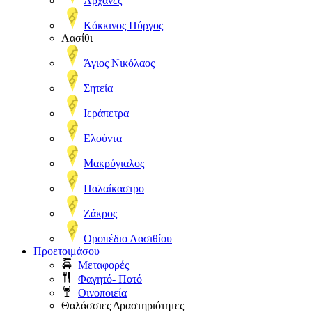
Αρχάνες
Κόκκινος Πύργος
Λασίθι
Άγιος Νικόλαος
Σητεία
Ιεράπετρα
Ελούντα
Μακρύγιαλος
Παλαίκαστρο
Ζάκρος
Οροπέδιο Λασιθίου
Προετοιμάσου
Μεταφορές
Φαγητό- Ποτό
Οινοποιεία
Θαλάσσιες Δραστηριότητες