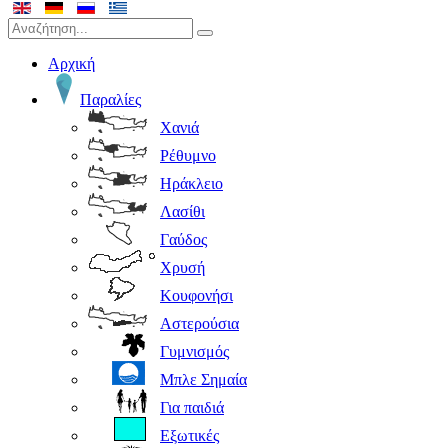
Αρχική
Παραλίες
Χανιά
Ρέθυμνο
Ηράκλειο
Λασίθι
Γαύδος
Χρυσή
Κουφονήσι
Αστερούσια
Γυμνισμός
Μπλε Σημαία
Για παιδιά
Εξωτικές