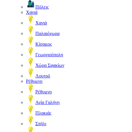
Πόλεις
Χανιά
Χανιά
Παλαιόχωρα
Κίσαμος
Γεωργιούπολη
Χώρα Σφακίων
Λουτρό
Ρέθυμνο
Ρέθυμνο
Αγία Γαλήνη
Πλακιάς
Σπήλι