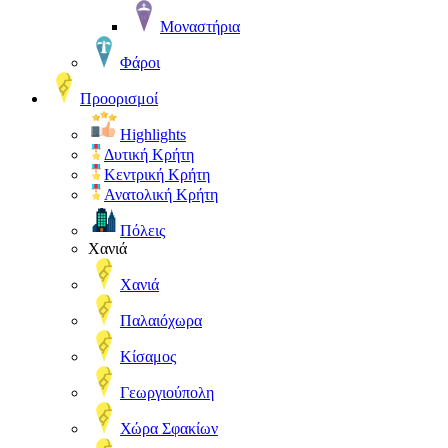
Μοναστήρια
Φάροι
Προορισμοί
Highlights
Δυτική Κρήτη
Κεντρική Κρήτη
Ανατολική Κρήτη
Πόλεις
Χανιά
Χανιά
Παλαιόχωρα
Κίσαμος
Γεωργιούπολη
Χώρα Σφακίων