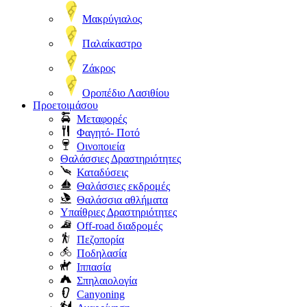
Μακρύγιαλος
Παλαίκαστρο
Ζάκρος
Οροπέδιο Λασιθίου
Προετοιμάσου
Μεταφορές
Φαγητό- Ποτό
Οινοποιεία
Θαλάσσιες Δραστηριότητες
Καταδύσεις
Θαλάσσιες εκδρομές
Θαλάσσια αθλήματα
Υπαίθριες Δραστηριότητες
Off-road διαδρομές
Πεζοπορία
Ποδηλασία
Ιππασία
Σπηλαιολογία
Canyoning