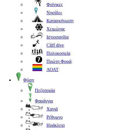
Φοίνικες
Νησίδες
Κατασκήνωση
Χειμώνας
Ιστιοσανίδα
Cliff dive
Πολυκοσμία
Πρώτη Φορά;
ΛΟΑΤ
Φύση
Πεζοπορία
Φαράγγια
Χανιά
Ρέθυμνο
Ηράκλειο