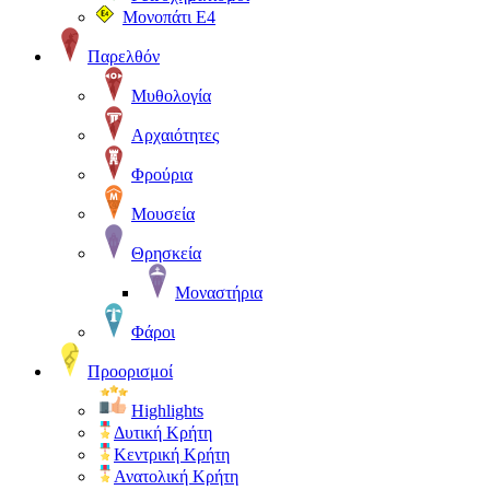
Μονοπάτι Ε4
Παρελθόν
Μυθολογία
Αρχαιότητες
Φρούρια
Μουσεία
Θρησκεία
Μοναστήρια
Φάροι
Προορισμοί
Highlights
Δυτική Κρήτη
Κεντρική Κρήτη
Ανατολική Κρήτη