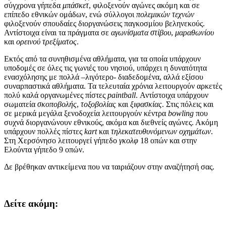
σύγχρονα γήπεδα
μπάσκετ
, φιλοξενούν αγώνες ακόμη και σε
επίπεδο εθνικών ομάδων, ενώ σύλλογοι
πολεμικών τεχνών
φιλοξενούν σπουδαίες διοργανώσεις παγκοσμίου βεληνεκούς.
Αντίστοιχα είναι τα πράγματα σε
αγωνίσματα στίβου
,
μαραθωνίου
και
ορεινού τρεξίματος
.
Εκτός από τα συνηθισμένα αθλήματα, για τα οποία υπάρχουν
υποδομές σε όλες τις γωνιές του νησιού, υπάρχει η δυνατότητα
ενασχόλησης με πολλά –λιγότερο- διαδεδομένα, αλλά εξίσου
συναρπαστικά αθλήματα. Τα τελευταία χρόνια λειτουργούν αρκετές
πολύ καλά οργανωμένες πίστες
paintball
. Αντίστοιχα υπάρχουν
σωματεία
σκοποβολής
,
τοξοβολίας
και
ξιφασκίας
. Στις πόλεις και
σε μερικά μεγάλα ξενοδοχεία λειτουργούν κέντρα
bowling
που
συχνά διοργανώνουν εθνικούς, ακόμα και διεθνείς αγώνες. Ακόμη
υπάρχουν πολλές πίστες
kart
και
τηλεκατευθυνόμενων οχημάτων
.
Στη Χερσόνησο λειτουργεί γήπεδο
γκολφ
18 οπών και στην
Ελούντα γήπεδο 9 οπών.
Δε βρέθηκαν αντικείμενα που να ταιριάζουν στην αναζήτησή σας.
Δείτε ακόμη: