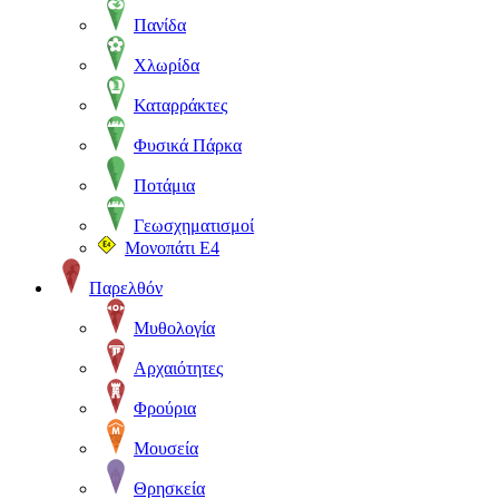
Πανίδα
Χλωρίδα
Καταρράκτες
Φυσικά Πάρκα
Ποτάμια
Γεωσχηματισμοί
Μονοπάτι Ε4
Παρελθόν
Μυθολογία
Αρχαιότητες
Φρούρια
Μουσεία
Θρησκεία