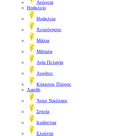
Ανώγεια
Ηράκλειο
Ηράκλειο
Χερσόνησος
Μάλια
Μάταλα
Αγία Πελαγία
Αρχάνες
Κόκκινος Πύργος
Λασίθι
Άγιος Νικόλαος
Σητεία
Ιεράπετρα
Ελούντα