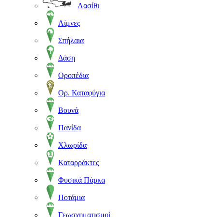
Λασίθι
Λίμνες
Σπήλαια
Δάση
Οροπέδια
Ορ. Καταφύγια
Βουνά
Πανίδα
Χλωρίδα
Καταρράκτες
Φυσικά Πάρκα
Ποτάμια
Γεωσχηματισμοί