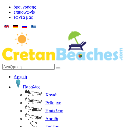
όροι χρήσης
επικοινωνία
τα νέα μας
Αρχική
Παραλίες
Χανιά
Ρέθυμνο
Ηράκλειο
Λασίθι
Γαύδος