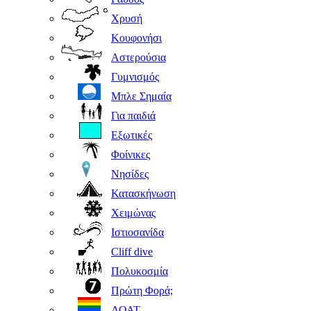
Χρυσή
Κουφονήσι
Αστερούσια
Γυμνισμός
Μπλε Σημαία
Για παιδιά
Εξωτικές
Φοίνικες
Νησίδες
Κατασκήνωση
Χειμώνας
Ιστιοσανίδα
Cliff dive
Πολυκοσμία
Πρώτη Φορά;
ΛΟΑΤ