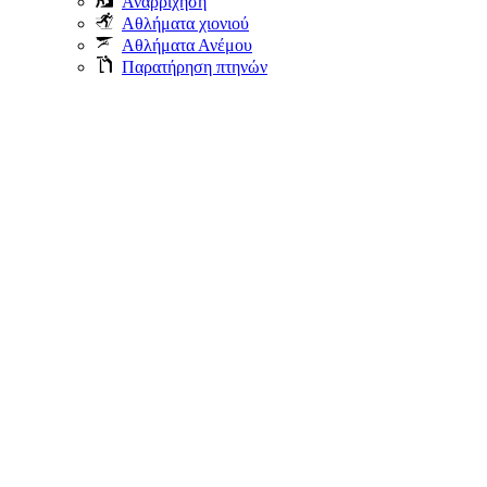
Αναρρίχηση
Αθλήματα χιονιού
Αθλήματα Ανέμου
Παρατήρηση πτηνών