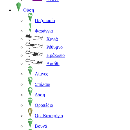
Φύση
Πεζοπορία
Φαράγγια
Χανιά
Ρέθυμνο
Ηράκλειο
Λασίθι
Λίμνες
Σπήλαια
Δάση
Οροπέδια
Ορ. Καταφύγια
Βουνά