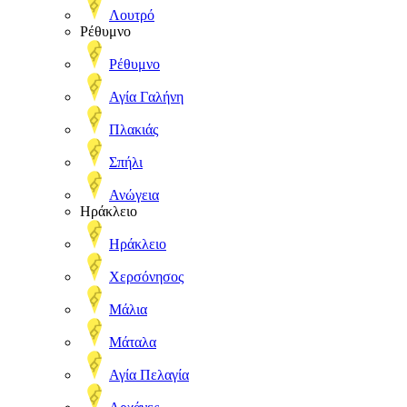
Λουτρό
Ρέθυμνο
Ρέθυμνο
Αγία Γαλήνη
Πλακιάς
Σπήλι
Ανώγεια
Ηράκλειο
Ηράκλειο
Χερσόνησος
Μάλια
Μάταλα
Αγία Πελαγία