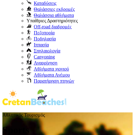
Καταδύσεις
Θαλάσσιες εκδρομές
Θαλάσσια αθλήματα
Υπαίθριες Δραστηριότητες
Off-road διαδρομές
Πεζοπορία
Ποδηλασία
Ιππασία
Σπηλαιολογία
Canyoning
Αναρρίχηση
Αθλήματα χιονιού
Αθλήματα Ανέμου
Παρατήρηση πτηνών
Αθλητικός Τουρισμός
Sports