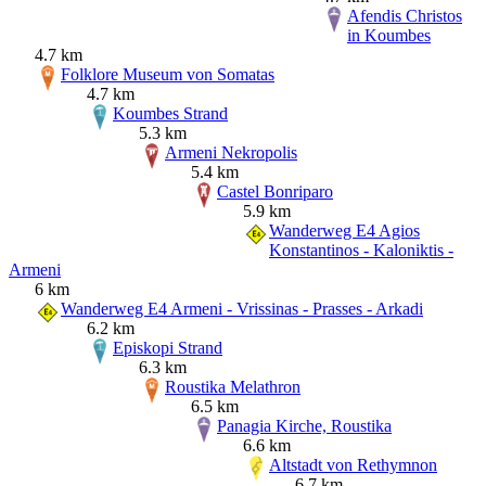
Afendis Christos
in Koumbes
4.7 km
Folklore Museum von Somatas
4.7 km
Koumbes Strand
5.3 km
Armeni Nekropolis
5.4 km
Castel Bonriparo
5.9 km
Wanderweg E4 Agios
Konstantinos - Kaloniktis -
Armeni
6 km
Wanderweg E4 Armeni - Vrissinas - Prasses - Arkadi
6.2 km
Episkopi Strand
6.3 km
Roustika Melathron
6.5 km
Panagia Kirche, Roustika
6.6 km
Altstadt von Rethymnon
6.7 km