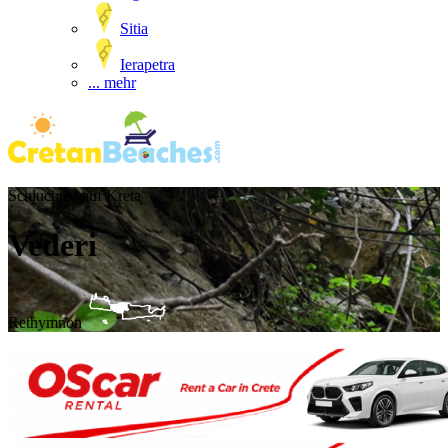
Sitia
Ierapetra
... mehr
Schluchten auf Kreta
Vederi
Rethymnon