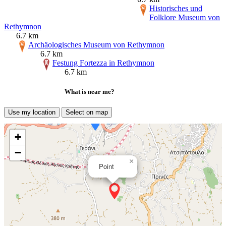
Historisches und
Folklore Museum von
Rethymnon
6.7 km
Archäologisches Museum von Rethymnon
6.7 km
Festung Fortezza in Rethymnon
6.7 km
What is near me?
Use my location
Select on map
+
−
×
Point