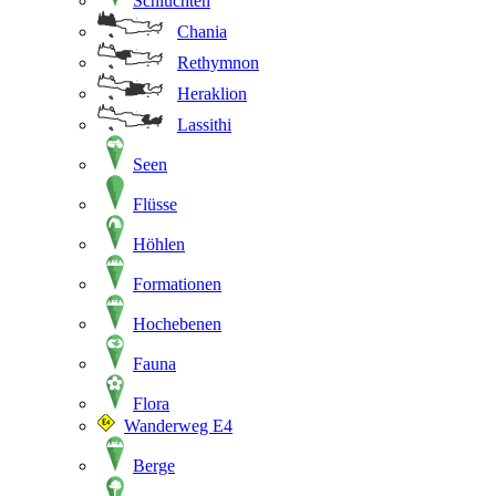
Schluchten
Chania
Rethymnon
Heraklion
Lassithi
Seen
Flüsse
Höhlen
Formationen
Hochebenen
Fauna
Flora
Wanderweg E4
Berge