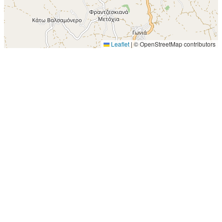
Leaflet
|
© OpenStreetMap contributors