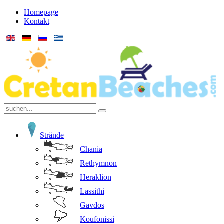
Homepage
Kontakt
Strände
Chania
Rethymnon
Heraklion
Lassithi
Gavdos
Koufonissi