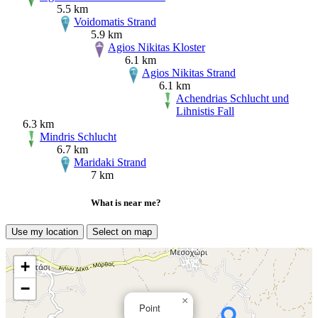
5.5 km
Voidomatis Strand
5.9 km
Agios Nikitas Kloster
6.1 km
Agios Nikitas Strand
6.1 km
Achendrias Schlucht und
Lihnistis Fall
6.3 km
Mindris Schlucht
6.7 km
Maridaki Strand
7 km
What is near me?
Use my location
Select on map
+
−
×
Point