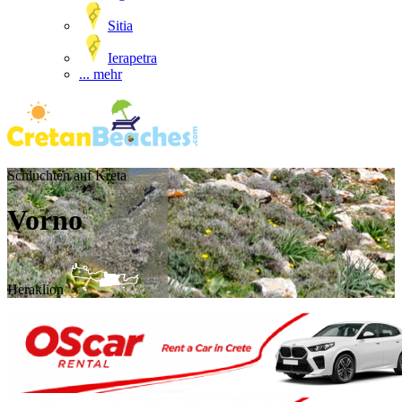
Sitia
Ierapetra
... mehr
Schluchten auf Kreta
Vorno
Heraklion