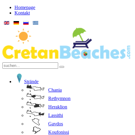
Homepage
Kontakt
Strände
Chania
Rethymnon
Heraklion
Lassithi
Gavdos
Koufonissi