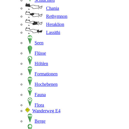
Schluchten
Chania
Rethymnon
Heraklion
Lassithi
Seen
Flüsse
Höhlen
Formationen
Hochebenen
Fauna
Flora
Wanderweg E4
Berge