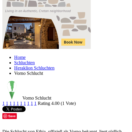
Home
Schluchten
Heraklion Schluchten
Vorno Schlucht
Vorno Schlucht
1
1
1
1
1
1
1
1
1
1
Rating 4.00 (1 Vote)
Save
Die Schlucht von Ethia, offiziell als Vorno bekannt, liegt südlich