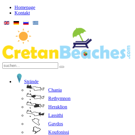
Homepage
Kontakt
Strände
Chania
Rethymnon
Heraklion
Lassithi
Gavdos
Koufonissi