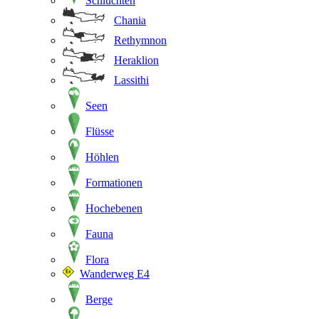
Schluchten
Chania
Rethymnon
Heraklion
Lassithi
Seen
Flüsse
Höhlen
Formationen
Hochebenen
Fauna
Flora
Wanderweg E4
Berge