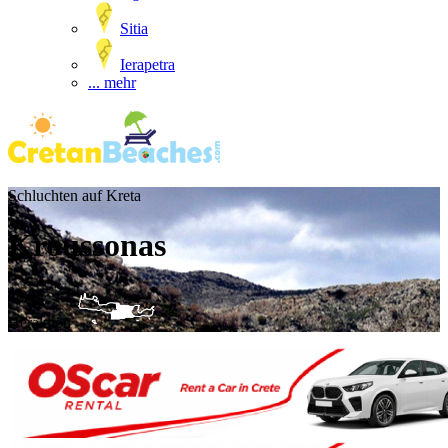
Sitia
Ierapetra
... mehr
Schluchten auf Kreta
Kroussonas
Heraklion