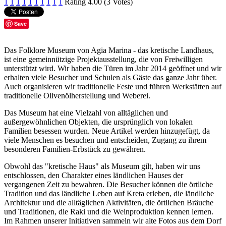
1
1
1
1
1
1
1
1
1
1
Rating 4.00 (3 Votes)
Save
Das Folklore Museum von Agia Marina - das kretische Landhaus,
ist eine gemeinnützige Projektausstellung, die von Freiwilligen
unterstützt wird. Wir haben die Türen im Jahr 2014 geöffnet und wir
erhalten viele Besucher und Schulen als Gäste das ganze Jahr über.
Auch organisieren wir traditionelle Feste und führen Werkstätten auf
traditionelle Olivenölherstellung und Weberei.
Das Museum hat eine Vielzahl von alltäglichen und
außergewöhnlichen Objekten, die ursprünglich von lokalen
Familien besessen wurden. Neue Artikel werden hinzugefügt, da
viele Menschen es besuchen und entscheiden, Zugang zu ihrem
besonderen Familien-Erbstück zu gewähren.
Obwohl das "kretische Haus" als Museum gilt, haben wir uns
entschlossen, den Charakter eines ländlichen Hauses der
vergangenen Zeit zu bewahren. Die Besucher können die örtliche
Tradition und das ländliche Leben auf Kreta erleben, die ländliche
Architektur und die alltäglichen Aktivitäten, die örtlichen Bräuche
und Traditionen, die Raki und die Weinproduktion kennen lernen.
Im Rahmen unserer Initiativen sammeln wir alte Fotos aus dem Dorf