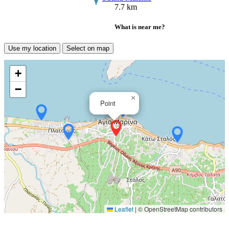
7.7 km
What is near me?
Use my location
Select on map
+
−
×
Point
Leaflet
|
© OpenStreetMap contributors