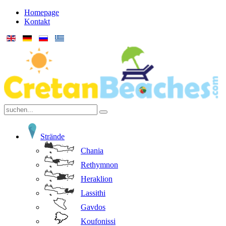
Homepage
Kontakt
Strände
Chania
Rethymnon
Heraklion
Lassithi
Gavdos
Koufonissi