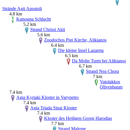
Strände Agii Apostoli
4.8 km
Katsouna Schlucht
5.2 km
Strand Chrissi Akti
5.6 km
Zoodochos Pigi Kirche, Alikianos
6.4 km
Die kleine Insel Lazareta
6.5 km
Da Molin Turm bei Alikianos
6.7 km
Strand Nea Chora
7 km
Vatolakkos
Olivenbaum
7.4 km
Agia Kyriaki Kloster in Varypetro
7.4 km
Agia Triada Sinai Kloster
7.4 km
Kloster des Heiligen Georg Harodias
7.7 km
Strand Maleme