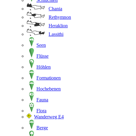
Schluchten
Chania
Rethymnon
Heraklion
Lassithi
Seen
Flüsse
Höhlen
Formationen
Hochebenen
Fauna
Flora
Wanderweg E4
Berge