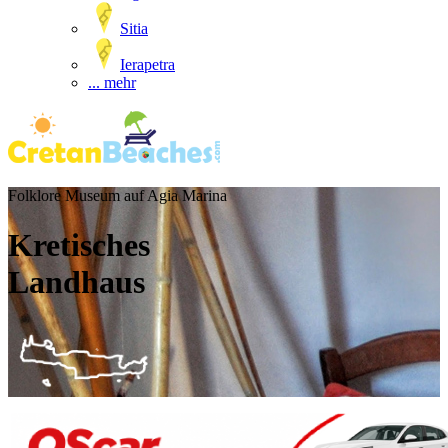
Sitia
Ierapetra
... mehr
Folklore Museum auf Agia Marina
Kretisches
Landhaus