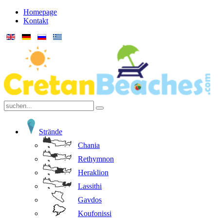
Homepage
Kontakt
Strände
Chania
Rethymnon
Heraklion
Lassithi
Gavdos
Koufonissi