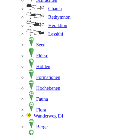
Schluchten
Chania
Rethymnon
Heraklion
Lassithi
Seen
Flüsse
Höhlen
Formationen
Hochebenen
Fauna
Flora
Wanderweg E4
Berge