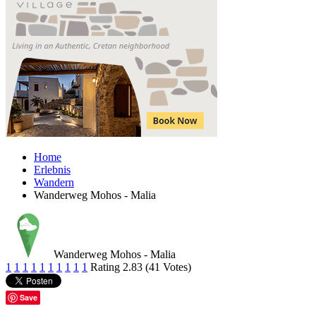
Home
Erlebnis
Wandern
Wanderweg Mohos - Malia
Wanderweg Mohos - Malia
1
1
1
1
1
1
1
1
1
1
Rating 2.83 (41 Votes)
Save