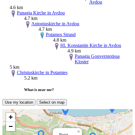
Avdou
4.6 km
Panagia Kirche in Avdou
4.7 km
Antoniuskirche in Avdou
4.7 km
Potamos Strand
4.8 km
Hl. Konstantin Kirche in Avdou
4.9 km
Panagia Gouverniotissa
Kloster
5 km
Christuskirche in Potamies
5.2 km
What is near me?
Use my location
Select on map
+
−
×
Point