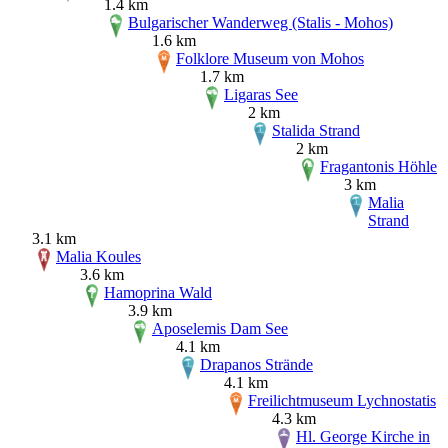
1.4 km
Bulgarischer Wanderweg (Stalis - Mohos)
1.6 km
Folklore Museum von Mohos
1.7 km
Ligaras See
2 km
Stalida Strand
2 km
Fragantonis Höhle
3 km
Malia
Strand
3.1 km
Malia Koules
3.6 km
Hamoprina Wald
3.9 km
Aposelemis Dam See
4.1 km
Drapanos Strände
4.1 km
Freilichtmuseum Lychnostatis
4.3 km
Hl. George Kirche in