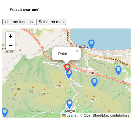
What is near me?
Use my location
Select on map
+
−
×
Point
Leaflet
|
© OpenStreetMap contributors