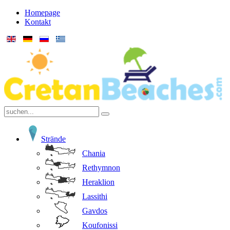
Homepage
Kontakt
Strände
Chania
Rethymnon
Heraklion
Lassithi
Gavdos
Koufonissi