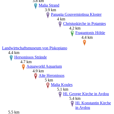
3.8 km
Malia Strand
3.9 km
Panagia Gouverniotissa Kloster
4 km
Christuskirche in Potamies
4.2 km
Fragantonis Höhle
4.4 km
Landwirtschaftsmuseum von Piskopiano
4.4 km
Hersonissos Strände
4.7 km
Aquaworld Aquarium
4.9 km
Alte Heronissos
5 km
Malia Koules
5.1 km
Hl. George Kirche in Avdou
5.4 km
Hl. Konstantin Kirche
in Avdou
5.5 km