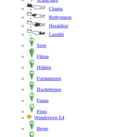
Schluchten
Chania
Rethymnon
Heraklion
Lassithi
Seen
Flüsse
Höhlen
Formationen
Hochebenen
Fauna
Flora
Wanderweg E4
Berge