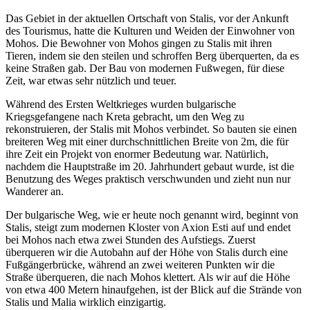
Das Gebiet in der aktuellen Ortschaft von Stalis, vor der Ankunft
des Tourismus, hatte die Kulturen und Weiden der Einwohner von
Mohos. Die Bewohner von Mohos gingen zu Stalis mit ihren
Tieren, indem sie den steilen und schroffen Berg überquerten, da es
keine Straßen gab. Der Bau von modernen Fußwegen, für diese
Zeit, war etwas sehr nützlich und teuer.
Während des Ersten Weltkrieges wurden bulgarische
Kriegsgefangene nach Kreta gebracht, um den Weg zu
rekonstruieren, der Stalis mit Mohos verbindet. So bauten sie einen
breiteren Weg mit einer durchschnittlichen Breite von 2m, die für
ihre Zeit ein Projekt von enormer Bedeutung war. Natürlich,
nachdem die Hauptstraße im 20. Jahrhundert gebaut wurde, ist die
Benutzung des Weges praktisch verschwunden und zieht nun nur
Wanderer an.
Der bulgarische Weg, wie er heute noch genannt wird, beginnt von
Stalis, steigt zum modernen Kloster von Axion Esti auf und endet
bei Mohos nach etwa zwei Stunden des Aufstiegs. Zuerst
überqueren wir die Autobahn auf der Höhe von Stalis durch eine
Fußgängerbrücke, während an zwei weiteren Punkten wir die
Straße überqueren, die nach Mohos klettert. Als wir auf die Höhe
von etwa 400 Metern hinaufgehen, ist der Blick auf die Strände von
Stalis und Malia wirklich einzigartig.