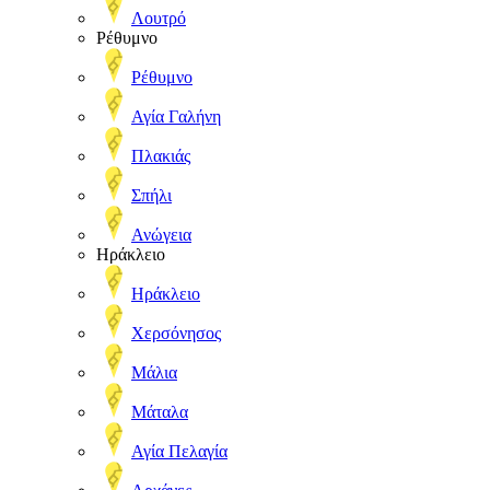
Λουτρό
Ρέθυμνο
Ρέθυμνο
Αγία Γαλήνη
Πλακιάς
Σπήλι
Ανώγεια
Ηράκλειο
Ηράκλειο
Χερσόνησος
Μάλια
Μάταλα
Αγία Πελαγία