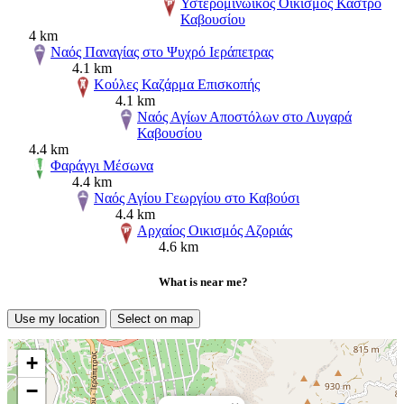
Υστερομινωικός Οικισμός Κάστρο
Καβουσίου
4 km
Ναός Παναγίας στο Ψυχρό Ιεράπετρας
4.1 km
Κούλες Καζάρμα Επισκοπής
4.1 km
Ναός Αγίων Αποστόλων στο Λυγαρά
Καβουσίου
4.4 km
Φαράγγι Μέσωνα
4.4 km
Ναός Αγίου Γεωργίου στο Καβούσι
4.4 km
Αρχαίος Οικισμός Αζοριάς
4.6 km
What is near me?
Use my location
Select on map
+
−