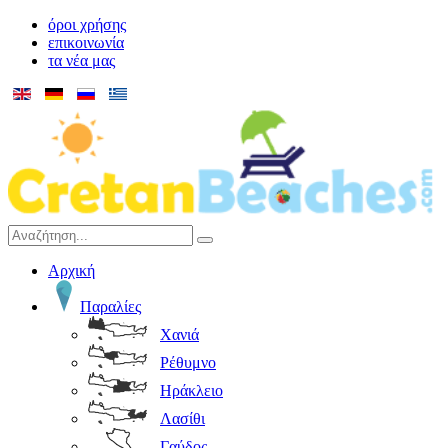
όροι χρήσης
επικοινωνία
τα νέα μας
Αρχική
Παραλίες
Χανιά
Ρέθυμνο
Ηράκλειο
Λασίθι
Γαύδος