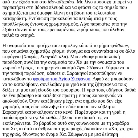
από την έξοδό του στο
Μοναστηράκι
. Με λίγο προσοχή μπορεί να
περπατήσει στη βόρεια πλευρά και να φτάσει ως το σημείο που
σχηματίζεται μια όμορφη λίμνη στη βάση του τελευταίου
καταρράκτη. Εντύπωση προκαλούν τα πετρώματα με τους
παράλληλους έντονους χρωματισμούς. Λίγο παρακάτω από την
έξοδο συναντάμε τους ερειπωμένους νερόμυλους που άλεθαν
παλιά τα σιτηρά.
Η ονομασία του προέρχεται ετυμολογικά από το ρήμα «
χάσκω
»,
που σημαίνει σχηματίζω χάσμα, άνοιγμα και συναντάται κι σε άλλα
φαράγγια (
Χαυγάς
,
Χαυγούδι
κλπ). Μια ενδιαφέρουσα λαϊκή
παράδοση συνδέει την ονομασία του Χα με την ονομασία του
χωριού «
Γρας
», το σημερινό οικισμό
Άγιο Στέφανο
. Σύμφωνα με
την τοπική παράδοση, κάποτε οι Σαρακηνοί προσπάθησαν να
καταλάβουν το
φρούριο του Αγίου Στεφάνου
. Αφού δε μπορούσαν
να το καταλάβουν, συνέλαβαν μια γριά και της ζήτησαν να τους
δείξει τη μυστική είσοδο του φρουρίου. Η γριά τους οδήγησε βαθιά
σε ένα βάραθρο και κατέβηκε πρώτη με τους Σαρακηνούς να
ακολουθούν. Όταν κατέβηκαν μέχρι ένα σημείο που δεν είχε
γυρισμό, τους είπε «Ξαναβγείτε εδά» και οι πανικόβλητοι
Σαρακηνοί κατρακύλησαν στο κενό. Παρέσυραν και τη γριά, η
οποία άρχισε να γελά καθώς έβλεπε τον σκοπό της να
εκπληρώνεται. Το βάραθρο αυτό συγκοινωνούσε με τη χαράδρα
του Χα, κι έτσι οι άνθρωποι της περιοχής άκουσαν το «Χα, χα, χα»
της γριάς, δίνοντας το όνομα Χα. Σύμφωνα με μια δεύτερη