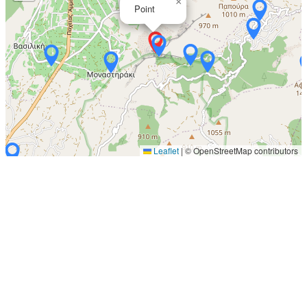
×
Point
Leaflet
|
© OpenStreetMap contributors