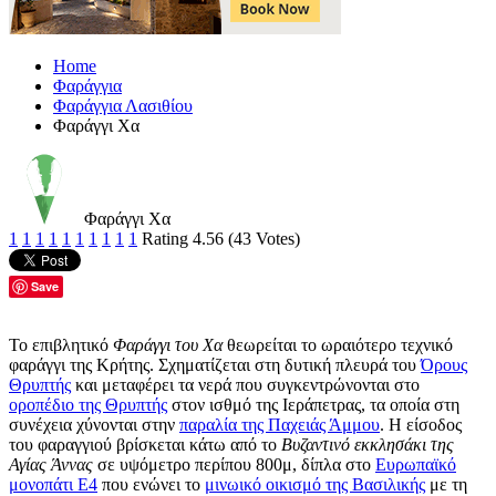
Home
Φαράγγια
Φαράγγια Λασιθίου
Φαράγγι Χα
Φαράγγι Χα
1
1
1
1
1
1
1
1
1
1
Rating 4.56 (43 Votes)
Save
Το επιβλητικό
Φαράγγι του Χα
θεωρείται το ωραιότερο τεχνικό
φαράγγι της Κρήτης. Σχηματίζεται στη δυτική πλευρά του
Όρους
Θρυπτής
και μεταφέρει τα νερά που συγκεντρώνονται στο
οροπέδιο της Θρυπτής
στον ισθμό της Ιεράπετρας, τα οποία στη
συνέχεια χύνονται στην
παραλία της Παχειάς Άμμου
. Η είσοδος
του φαραγγιού βρίσκεται κάτω από το
Βυζαντινό εκκλησάκι της
Αγίας Άννας
σε υψόμετρο περίπου 800μ, δίπλα στο
Ευρωπαϊκό
μονοπάτι Ε4
που ενώνει το
μινωικό οικισμό της Βασιλικής
με τη