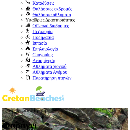
Καταδύσεις
Θαλάσσιες εκδρομές
Θαλάσσια αθλήματα
Υπαίθριες Δραστηριότητες
Off-road διαδρομές
Πεζοπορία
Ποδηλασία
Ιππασία
Σπηλαιολογία
Canyoning
Αναρρίχηση
Αθλήματα χιονιού
Αθλήματα Ανέμου
Παρατήρηση πτηνών
Canyoning στην Κρήτη
Φαράγγι