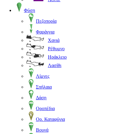
Φύση
Πεζοπορία
Φαράγγια
Χανιά
Ρέθυμνο
Ηράκλειο
Λασίθι
Λίμνες
Σπήλαια
Δάση
Οροπέδια
Ορ. Καταφύγια
Βουνά