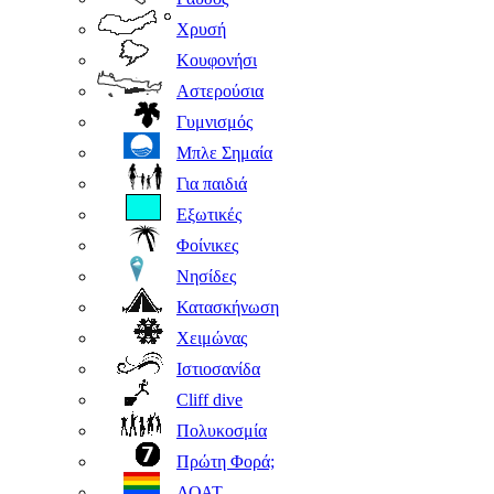
Χρυσή
Κουφονήσι
Αστερούσια
Γυμνισμός
Μπλε Σημαία
Για παιδιά
Εξωτικές
Φοίνικες
Νησίδες
Κατασκήνωση
Χειμώνας
Ιστιοσανίδα
Cliff dive
Πολυκοσμία
Πρώτη Φορά;
ΛΟΑΤ