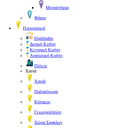
Μοναστήρια
Φάροι
Προορισμοί
Highlights
Δυτική Κρήτη
Κεντρική Κρήτη
Ανατολική Κρήτη
Πόλεις
Χανιά
Χανιά
Παλαιόχωρα
Κίσαμος
Γεωργιούπολη
Χώρα Σφακίων