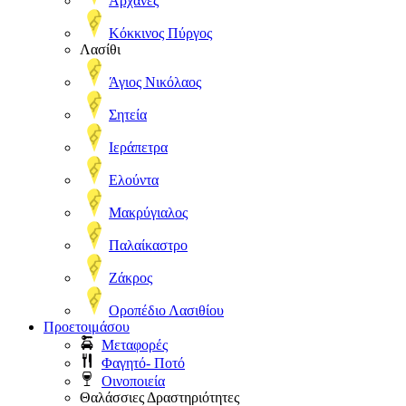
Αρχάνες
Κόκκινος Πύργος
Λασίθι
Άγιος Νικόλαος
Σητεία
Ιεράπετρα
Ελούντα
Μακρύγιαλος
Παλαίκαστρο
Ζάκρος
Οροπέδιο Λασιθίου
Προετοιμάσου
Μεταφορές
Φαγητό- Ποτό
Οινοποιεία
Θαλάσσιες Δραστηριότητες