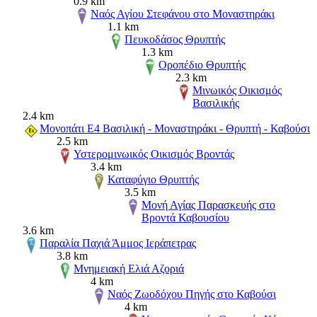
0.9 km
Ναός Αγίου Στεφάνου στο Μοναστηράκι
1.1 km
Πευκοδάσος Θρυπτής
1.3 km
Οροπέδιο Θρυπτής
2.3 km
Μινωικός Οικισμός
Βασιλικής
2.4 km
Μονοπάτι Ε4 Βασιλική - Μοναστηράκι - Θρυπτή - Καβούσι
2.5 km
Υστερομινωικός Οικισμός Βροντάς
3.4 km
Καταφύγιο Θρυπτής
3.5 km
Μονή Αγίας Παρασκευής στο
Βροντά Καβουσίου
3.6 km
Παραλία Παχιά Άμμος Ιεράπετρας
3.8 km
Μνημειακή Ελιά Αζοριά
4 km
Ναός Ζωοδόχου Πηγής στο Καβούσι
4 km