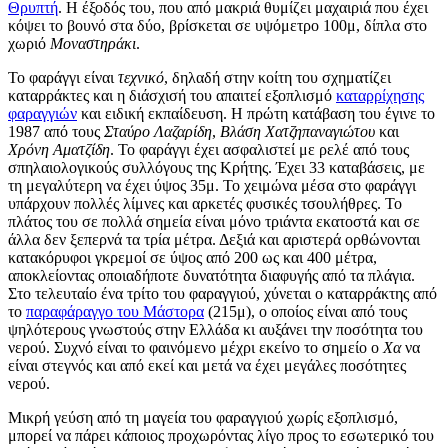
Θρυπτή
. Η έξοδός του, που από μακριά θυμίζει μαχαιριά που έχει
κόψει το βουνό στα δύο, βρίσκεται σε υψόμετρο 100μ, δίπλα στο
χωριό
Μοναστηράκι
.
Το φαράγγι είναι
τεχνικό
, δηλαδή στην κοίτη του σχηματίζει
καταρράκτες και η διάσχισή του απαιτεί εξοπλισμό
καταρρίχησης
φαραγγιών
και ειδική εκπαίδευση. Η πρώτη κατάβαση του έγινε το
1987 από τους
Σταύρο Λαζαρίδη
,
Βλάση Χατζηπαναγιώτου
και
Χρόνη Αματζίδη
. Το φαράγγι έχει ασφαλιστεί με ρελέ από τους
σπηλαιολογικούς συλλόγους της Κρήτης. Έχει 33 καταβάσεις, με
τη μεγαλύτερη να έχει ύψος 35μ. Το χειμώνα μέσα στο φαράγγι
υπάρχουν πολλές λίμνες και αρκετές φυσικές τσουλήθρες. Το
πλάτος του σε πολλά σημεία είναι μόνο τριάντα εκατοστά και σε
άλλα δεν ξεπερνά τα τρία μέτρα. Δεξιά και αριστερά ορθώνονται
κατακόρυφοι γκρεμοί σε ύψος από 200 ως και 400 μέτρα,
αποκλείοντας οποιαδήποτε δυνατότητα διαφυγής από τα πλάγια.
Στο τελευταίο ένα τρίτο του φαραγγιού, χύνεται ο καταρράκτης από
το
παραφάραγγο του Μάστορα
(215μ), ο οποίος είναι από τους
ψηλότερους γνωστούς στην Ελλάδα κι αυξάνει την ποσότητα του
νερού. Συχνό είναι το φαινόμενο μέχρι εκείνο το σημείο ο
Χα
να
είναι στεγνός και από εκεί και μετά να έχει μεγάλες ποσότητες
νερού.
Μικρή γεύση από τη μαγεία του φαραγγιού χωρίς εξοπλισμό,
μπορεί να πάρει κάποιος προχωρόντας λίγο προς το εσωτερικό του