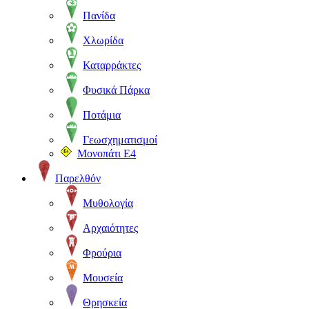
Πανίδα
Χλωρίδα
Καταρράκτες
Φυσικά Πάρκα
Ποτάμια
Γεωσχηματισμοί
Μονοπάτι Ε4
Παρελθόν
Μυθολογία
Αρχαιότητες
Φρούρια
Μουσεία
Θρησκεία