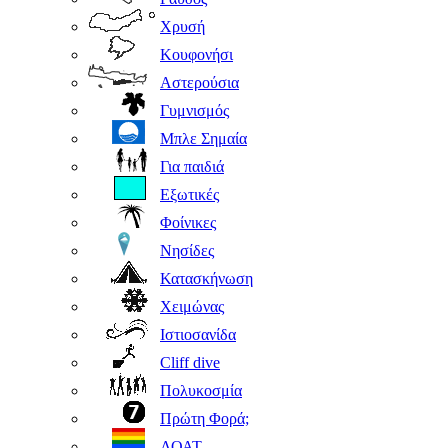
Χρυσή
Κουφονήσι
Αστερούσια
Γυμνισμός
Μπλε Σημαία
Για παιδιά
Εξωτικές
Φοίνικες
Νησίδες
Κατασκήνωση
Χειμώνας
Ιστιοσανίδα
Cliff dive
Πολυκοσμία
Πρώτη Φορά;
ΛΟΑΤ