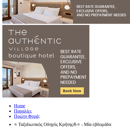
Home
Παραλίες
Πρώτη Φορά;
⭐ Ταξιδιωτικός Οδηγός Κρήτης⛵⭐ - Μία εβδομάδα