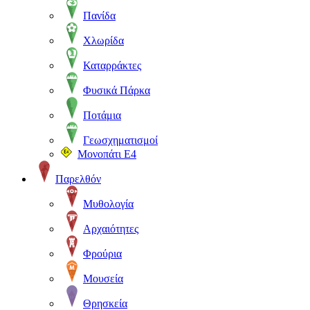
Πανίδα
Χλωρίδα
Καταρράκτες
Φυσικά Πάρκα
Ποτάμια
Γεωσχηματισμοί
Μονοπάτι Ε4
Παρελθόν
Μυθολογία
Αρχαιότητες
Φρούρια
Μουσεία
Θρησκεία