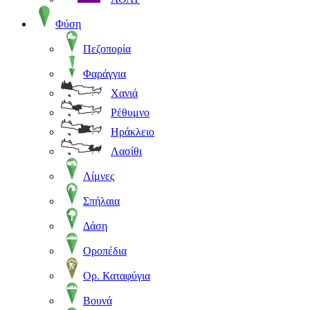
Φύση
Πεζοπορία
Φαράγγια
Χανιά
Ρέθυμνο
Ηράκλειο
Λασίθι
Λίμνες
Σπήλαια
Δάση
Οροπέδια
Ορ. Καταφύγια
Βουνά