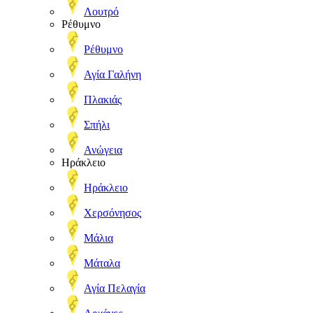
Λουτρό
Ρέθυμνο
Ρέθυμνο
Αγία Γαλήνη
Πλακιάς
Σπήλι
Ανώγεια
Ηράκλειο
Ηράκλειο
Χερσόνησος
Μάλια
Μάταλα
Αγία Πελαγία