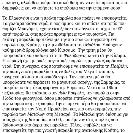
επιλογές, αλλά θεωρούμε ότι καλό θα ήταν να δείτε πρώτα τις πιο
δημοφιλείς και να αφήσετε τα υπόλοιπα για την επόμενη φορά!
Το
Ελαφονήσι
είναι η πρώτη παραλία που πρέπει να επισκεφτείτε.
Τα γαλαζοπράσινα νερά, η ροζ άμμος και το απίστευτο τοπίο που
θυμίζει Μπαχάμες, έχουν εκτοξεύσει την άγνωστη μέχρι το 90'
αυτή παραλία, στις πρώτες προτιμήσεις των τουριστών. Για
δεύτερη παραλία προτείνουμε την πιο πολυφωτογραφισμένη
παραλία της Κρήτης, τη λιμνοθάλασσα του
Μπάλου
. Υπάρχουν
καθημερινά δρομολόγια από Κίσσαμο. Την τρίτη μέρα θα
μπορούσατε να επισκεφτείτε τη
Φαλάσαρνα
, κοντά στην Κίσαμο.
Η περιοχή έχει μερικές μαγευτικές παραλίες με γαλαζοπράσινα
νερά. Στη συνέχεια, σας προτείνουμε να επισκεφτείτε τη
Πρέβελη
,
την πασίγνωστη παραλία στις εκβολές του Μέγα Ποταμού,
πνιγμένη μέσα στα φοινικόδεντρα. Την επόμενη μέρα θα
μπορούσατε να περάσετε το μαγευτικό φαράγγι της Σαμαριάς, το
μακρύτερο σε μήκος φαράγγι της Ευρώπης. Μετά από 18km
πεζοπορίας, θα φτάσετε στην
Αγία Ρουμέλη
, την παραλία στην
έξοδο του φαραγγιού, όπου μπορείτε επιτέλους να χαλαρώσετε από
την κουραστική πεζοπορία. Την επόμενη μέρα θα μπορούσατε να
επισκεφτείτε τον Νομό Ηρακλείου και, πιο συγκεκριμένα, την
παραλία των
Ματάλων
στη Μεσαρά. Τα Μάταλα ήταν διάσημα για
τους χίπις της δεκαετίας του 60, που έμεναν στις σπηλιές που
βρίσκονται στα άκρα της παραλίας. Τέλος, επιβάλλεται να
επισκεφτείτε την πιο γνωστή παραλία της ανατολικής Κρήτης, το