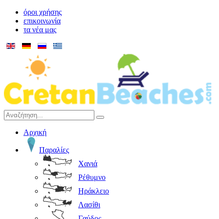
όροι χρήσης
επικοινωνία
τα νέα μας
Αρχική
Παραλίες
Χανιά
Ρέθυμνο
Ηράκλειο
Λασίθι
Γαύδος