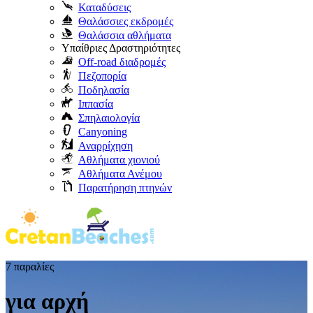
Καταδύσεις
Θαλάσσιες εκδρομές
Θαλάσσια αθλήματα
Υπαίθριες Δραστηριότητες
Off-road διαδρομές
Πεζοπορία
Ποδηλασία
Ιππασία
Σπηλαιολογία
Canyoning
Αναρρίχηση
Αθλήματα χιονιού
Αθλήματα Ανέμου
Παρατήρηση πτηνών
7 παραλίες
για αρχή