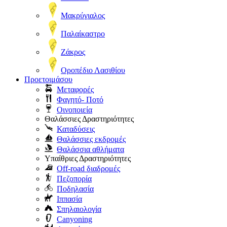
Μακρύγιαλος
Παλαίκαστρο
Ζάκρος
Οροπέδιο Λασιθίου
Προετοιμάσου
Μεταφορές
Φαγητό- Ποτό
Οινοποιεία
Θαλάσσιες Δραστηριότητες
Καταδύσεις
Θαλάσσιες εκδρομές
Θαλάσσια αθλήματα
Υπαίθριες Δραστηριότητες
Off-road διαδρομές
Πεζοπορία
Ποδηλασία
Ιππασία
Σπηλαιολογία
Canyoning