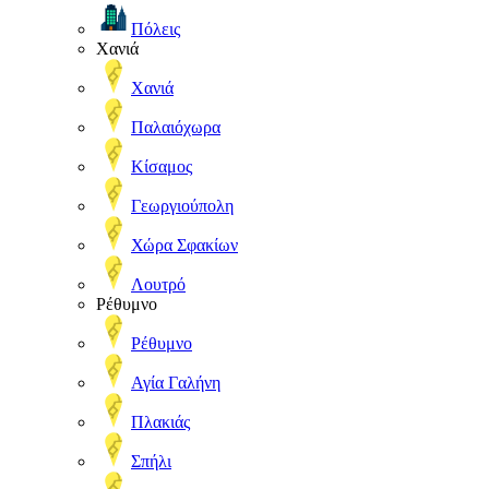
Πόλεις
Χανιά
Χανιά
Παλαιόχωρα
Κίσαμος
Γεωργιούπολη
Χώρα Σφακίων
Λουτρό
Ρέθυμνο
Ρέθυμνο
Αγία Γαλήνη
Πλακιάς
Σπήλι