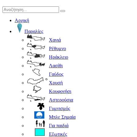
Αρχική
Παραλίες
Χανιά
Ρέθυμνο
Ηράκλειο
Λασίθι
Γαύδος
Χρυσή
Κουφονήσι
Αστερούσια
Γυμνισμός
Μπλε Σημαία
Για παιδιά
Εξωτικές