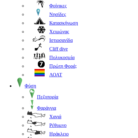
Φοίνικες
Νησίδες
Κατασκήνωση
Χειμώνας
Ιστιοσανίδα
Cliff dive
Πολυκοσμία
Πρώτη Φορά;
ΛΟΑΤ
Φύση
Πεζοπορία
Φαράγγια
Χανιά
Ρέθυμνο
Ηράκλειο