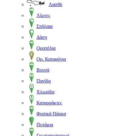
Λασίθι
Λίμνες
Σπήλαια
Δάση
Οροπέδια
Ορ. Καταφύγια
Βουνά
Πανίδα
Χλωρίδα
Καταρράκτες
Φυσικά Πάρκα
Ποτάμια
Γεωσχηματισμοί