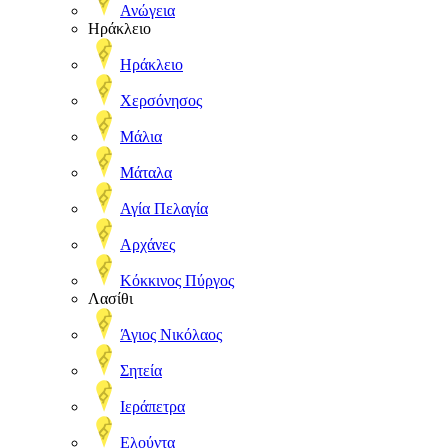
Ανώγεια
Ηράκλειο
Ηράκλειο
Χερσόνησος
Μάλια
Μάταλα
Αγία Πελαγία
Αρχάνες
Κόκκινος Πύργος
Λασίθι
Άγιος Νικόλαος
Σητεία
Ιεράπετρα
Ελούντα