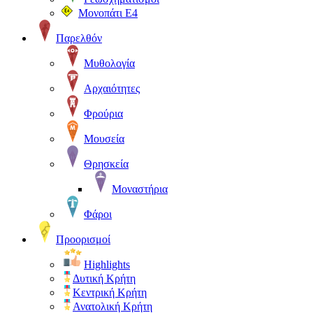
Μονοπάτι Ε4
Παρελθόν
Μυθολογία
Αρχαιότητες
Φρούρια
Μουσεία
Θρησκεία
Μοναστήρια
Φάροι
Προορισμοί
Highlights
Δυτική Κρήτη
Κεντρική Κρήτη
Ανατολική Κρήτη