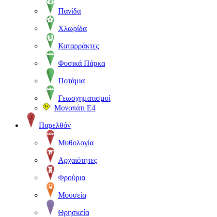
Πανίδα
Χλωρίδα
Καταρράκτες
Φυσικά Πάρκα
Ποτάμια
Γεωσχηματισμοί
Μονοπάτι Ε4
Παρελθόν
Μυθολογία
Αρχαιότητες
Φρούρια
Μουσεία
Θρησκεία