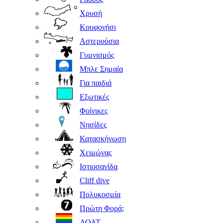
Χρυσή
Κουφονήσι
Αστερούσια
Γυμνισμός
Μπλε Σημαία
Για παιδιά
Εξωτικές
Φοίνικες
Νησίδες
Κατασκήνωση
Χειμώνας
Ιστιοσανίδα
Cliff dive
Πολυκοσμία
Πρώτη Φορά;
ΛΟΑΤ