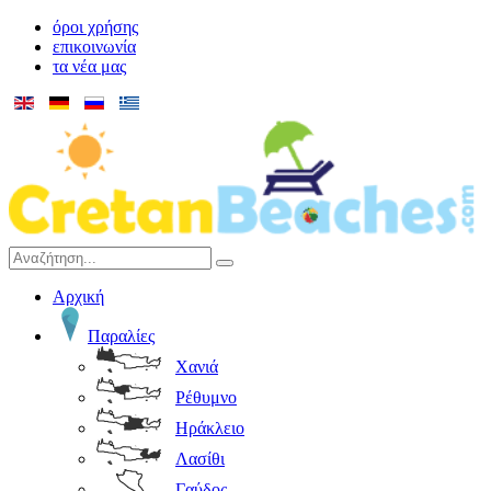
όροι χρήσης
επικοινωνία
τα νέα μας
Αρχική
Παραλίες
Χανιά
Ρέθυμνο
Ηράκλειο
Λασίθι
Γαύδος