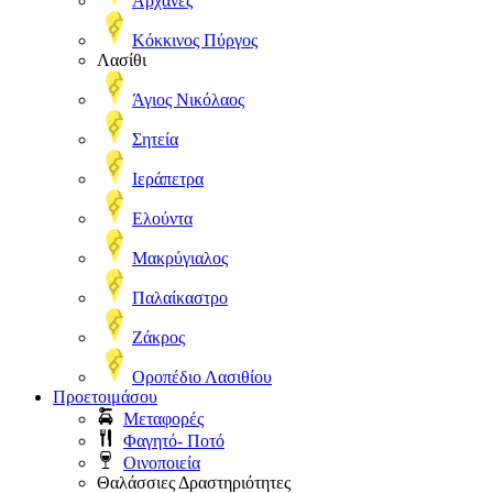
Αρχάνες
Κόκκινος Πύργος
Λασίθι
Άγιος Νικόλαος
Σητεία
Ιεράπετρα
Ελούντα
Μακρύγιαλος
Παλαίκαστρο
Ζάκρος
Οροπέδιο Λασιθίου
Προετοιμάσου
Μεταφορές
Φαγητό- Ποτό
Οινοποιεία
Θαλάσσιες Δραστηριότητες