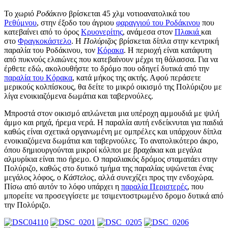
Το χωριό
Ροδάκινο
βρίσκεται 45 χλμ νοτιοανατολικά του
Ρεθύμνου
, στην έξοδο του άγριου
φαραγγιού του Ροδάκινου
που
κατεβαίνει από το όρος
Κρυονερίτης
, ανάμεσα στον
Πλακιά
και
στο
Φραγκοκάστελο
. Η
Πολύριζος
βρίσκεται δίπλα στην κεντρική
παραλία του Ροδάκινου, τον
Κόρακα
. Η περιοχή είναι κατάφυτη
από πυκνούς ελαιώνες που κατεβαίνουν μέχρι τη θάλασσα. Για να
έρθετε εδώ, ακολουθήστε το δρόμο που οδηγεί δυτικά από την
παραλία του Κόρακα
, κατά μήκος της ακτής. Αφού περάσετε
μερικούς κολπίσκους, θα δείτε το μικρό οικισμό της Πολύριζου με
λίγα ενοικιαζόμενα δωμάτια και ταβερνούλες.
Μπροστά στον οικισμό απλώνεται μια υπέροχη αμμουδιά με ψιλή
άμμο και ρηχά, ήρεμα νερά. Η παραλία αυτή ενδείκνυται για παιδιά
καθώς είναι σχετικά οργανωμένη με ομπρέλες και υπάρχουν δίπλα
ενοικιαζόμενα δωμάτια και ταβερνούλες. Το ανατολικότερο άκρο,
όπου δημιουργούνται μικροί κόλποι με βραχάκια και μεγάλα
αλμυρίκια είναι πιο ήρεμο. Ο παραλιακός δρόμος σταματάει στην
Πολύριζο, καθώς στο δυτικό τμήμα της παραλίας υψώνεται ένας
μεγάλος λόφος, ο
Κάστελος
, αλλά συνεχίζει προς την ενδοχώρα.
Πίσω από αυτόν το λόφο υπάρχει η
παραλία Περιστερές
, που
μπορείτε να προσεγγίσετε με τσιμεντοστρωμένο δρομο δυτικά από
την Πολύριζο.