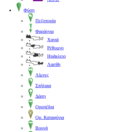
Φύση
Πεζοπορία
Φαράγγια
Χανιά
Ρέθυμνο
Ηράκλειο
Λασίθι
Λίμνες
Σπήλαια
Δάση
Οροπέδια
Ορ. Καταφύγια
Βουνά