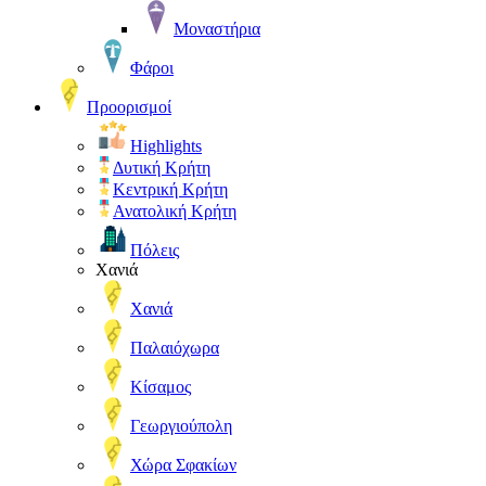
Μοναστήρια
Φάροι
Προορισμοί
Highlights
Δυτική Κρήτη
Κεντρική Κρήτη
Ανατολική Κρήτη
Πόλεις
Χανιά
Χανιά
Παλαιόχωρα
Κίσαμος
Γεωργιούπολη
Χώρα Σφακίων