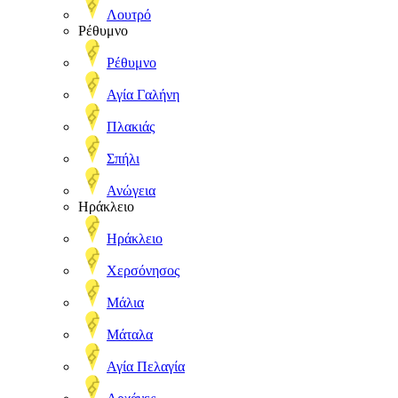
Λουτρό
Ρέθυμνο
Ρέθυμνο
Αγία Γαλήνη
Πλακιάς
Σπήλι
Ανώγεια
Ηράκλειο
Ηράκλειο
Χερσόνησος
Μάλια
Μάταλα
Αγία Πελαγία