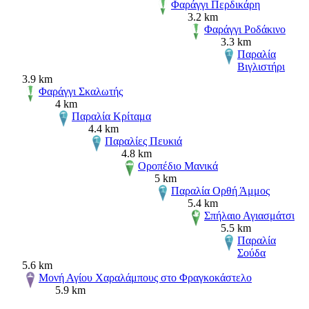
Φαράγγι Περδικάρη
3.2 km
Φαράγγι Ροδάκινο
3.3 km
Παραλία
Βιγλιστήρι
3.9 km
Φαράγγι Σκαλωτής
4 km
Παραλία Κρίταμα
4.4 km
Παραλίες Πευκιά
4.8 km
Οροπέδιο Μανικά
5 km
Παραλία Ορθή Άμμος
5.4 km
Σπήλαιο Αγιασμάτσι
5.5 km
Παραλία
Σούδα
5.6 km
Μονή Αγίου Χαραλάμπους στο Φραγκοκάστελο
5.9 km