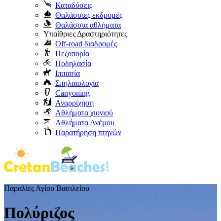
Καταδύσεις
Θαλάσσιες εκδρομές
Θαλάσσια αθλήματα
Υπαίθριες Δραστηριότητες
Off-road διαδρομές
Πεζοπορία
Ποδηλασία
Ιππασία
Σπηλαιολογία
Canyoning
Αναρρίχηση
Αθλήματα χιονιού
Αθλήματα Ανέμου
Παρατήρηση πτηνών
Παραλίες Αγίου Βασιλείου
Πολύριζος