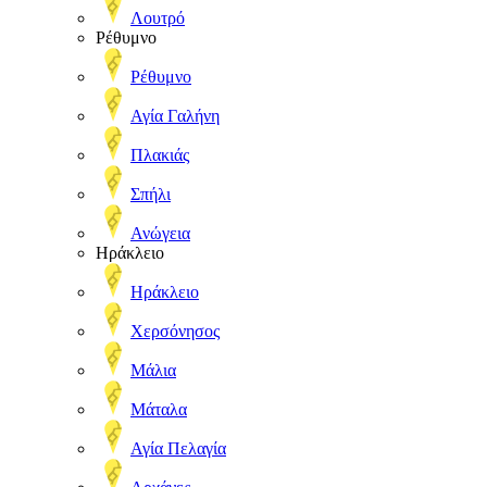
Λουτρό
Ρέθυμνο
Ρέθυμνο
Αγία Γαλήνη
Πλακιάς
Σπήλι
Ανώγεια
Ηράκλειο
Ηράκλειο
Χερσόνησος
Μάλια
Μάταλα
Αγία Πελαγία