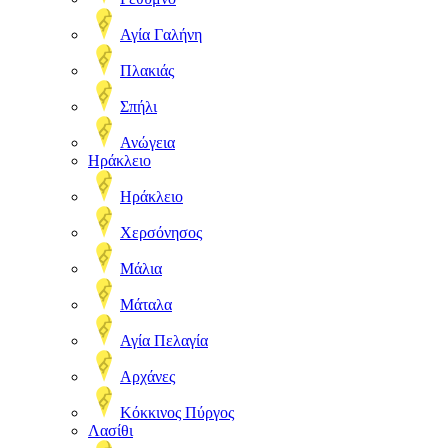
Αγία Γαλήνη
Πλακιάς
Σπήλι
Ανώγεια
Ηράκλειο
Ηράκλειο
Χερσόνησος
Μάλια
Μάταλα
Αγία Πελαγία
Αρχάνες
Κόκκινος Πύργος
Λασίθι