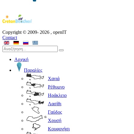
Copyright © 2009-
2026
, openIT
Contact
Αρχική
Παραλίες
Χανιά
Ρέθυμνο
Ηράκλειο
Λασίθι
Γαύδος
Χρυσή
Κουφονήσι