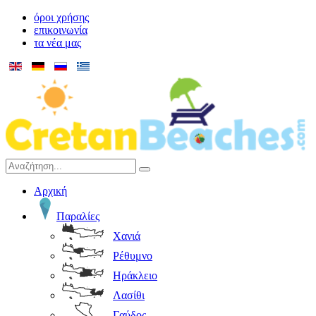
όροι χρήσης
επικοινωνία
τα νέα μας
Αρχική
Παραλίες
Χανιά
Ρέθυμνο
Ηράκλειο
Λασίθι
Γαύδος