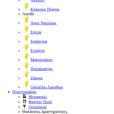
Αρχάνες
Κόκκινος Πύργος
Λασίθι
Άγιος Νικόλαος
Σητεία
Ιεράπετρα
Ελούντα
Μακρύγιαλος
Παλαίκαστρο
Ζάκρος
Οροπέδιο Λασιθίου
Προετοιμάσου
Μεταφορές
Φαγητό- Ποτό
Οινοποιεία
Θαλάσσιες Δραστηριότητες