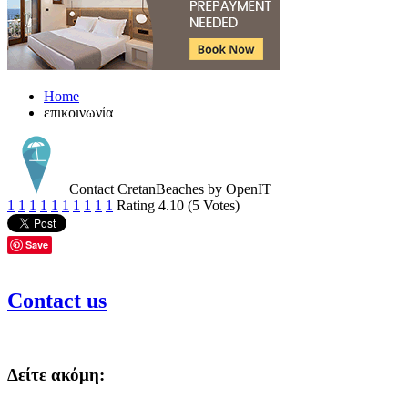
Home
επικοινωνία
Contact CretanBeaches by OpenIT
1
1
1
1
1
1
1
1
1
1
Rating 4.10 (5 Votes)
Save
Contact us
Δείτε ακόμη: