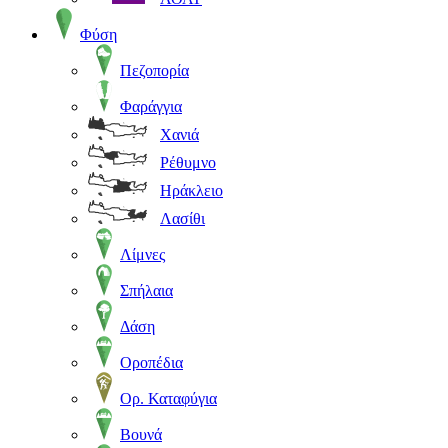
Φύση
Πεζοπορία
Φαράγγια
Χανιά
Ρέθυμνο
Ηράκλειο
Λασίθι
Λίμνες
Σπήλαια
Δάση
Οροπέδια
Ορ. Καταφύγια
Βουνά