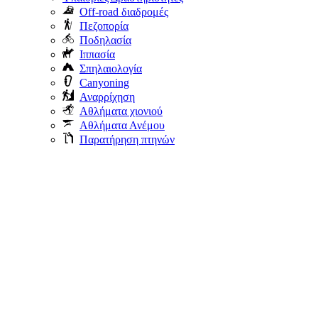
Off-road διαδρομές
Πεζοπορία
Ποδηλασία
Ιππασία
Σπηλαιολογία
Canyoning
Αναρρίχηση
Αθλήματα χιονιού
Αθλήματα Ανέμου
Παρατήρηση πτηνών