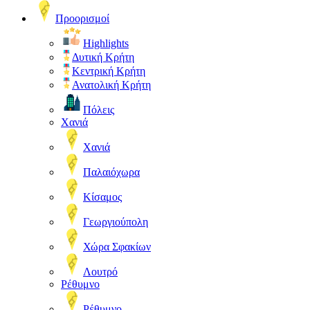
Προορισμοί
Highlights
Δυτική Κρήτη
Κεντρική Κρήτη
Ανατολική Κρήτη
Πόλεις
Χανιά
Χανιά
Παλαιόχωρα
Κίσαμος
Γεωργιούπολη
Χώρα Σφακίων
Λουτρό
Ρέθυμνο
Ρέθυμνο