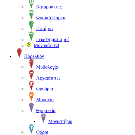
Καταρράκτες
Φυσικά Πάρκα
Ποτάμια
Γεωσχηματισμοί
Μονοπάτι Ε4
Παρελθόν
Μυθολογία
Αρχαιότητες
Φρούρια
Μουσεία
Θρησκεία
Μοναστήρια
Φάροι