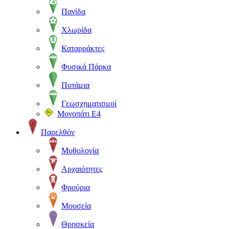
Πανίδα
Χλωρίδα
Καταρράκτες
Φυσικά Πάρκα
Ποτάμια
Γεωσχηματισμοί
Μονοπάτι Ε4
Παρελθόν
Μυθολογία
Αρχαιότητες
Φρούρια
Μουσεία
Θρησκεία