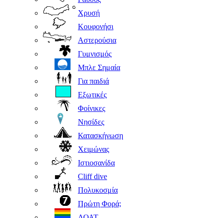
Χρυσή
Κουφονήσι
Αστερούσια
Γυμνισμός
Μπλε Σημαία
Για παιδιά
Εξωτικές
Φοίνικες
Νησίδες
Κατασκήνωση
Χειμώνας
Ιστιοσανίδα
Cliff dive
Πολυκοσμία
Πρώτη Φορά;
ΛΟΑΤ