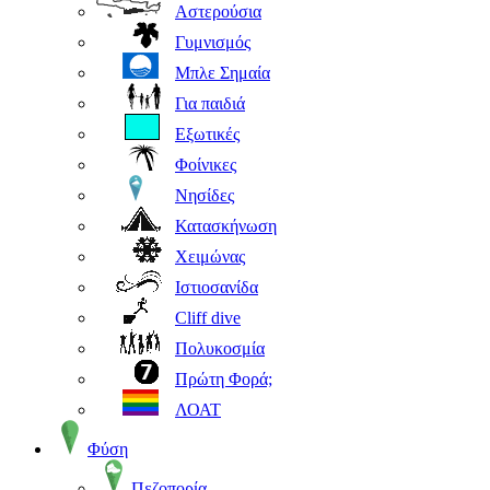
Αστερούσια
Γυμνισμός
Μπλε Σημαία
Για παιδιά
Εξωτικές
Φοίνικες
Νησίδες
Κατασκήνωση
Χειμώνας
Ιστιοσανίδα
Cliff dive
Πολυκοσμία
Πρώτη Φορά;
ΛΟΑΤ
Φύση
Πεζοπορία