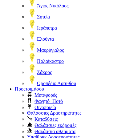
Άγιος Νικόλαος
Σητεία
Ιεράπετρα
Ελούντα
Μακρύγιαλος
Παλαίκαστρο
Ζάκρος
Οροπέδιο Λασιθίου
Προετοιμάσου
Μεταφορές
Φαγητό- Ποτό
Οινοποιεία
Θαλάσσιες Δραστηριότητες
Καταδύσεις
Θαλάσσιες εκδρομές
Θαλάσσια αθλήματα
Υπαίθριες Δραστηριότητες