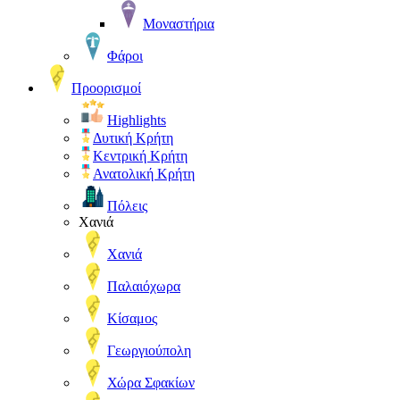
Μοναστήρια
Φάροι
Προορισμοί
Highlights
Δυτική Κρήτη
Κεντρική Κρήτη
Ανατολική Κρήτη
Πόλεις
Χανιά
Χανιά
Παλαιόχωρα
Κίσαμος
Γεωργιούπολη
Χώρα Σφακίων