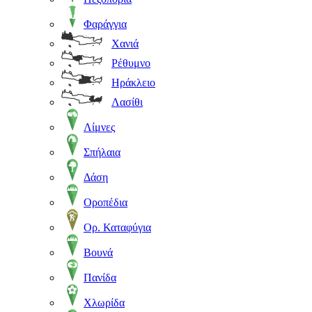
Φαράγγια
Χανιά
Ρέθυμνο
Ηράκλειο
Λασίθι
Λίμνες
Σπήλαια
Δάση
Οροπέδια
Ορ. Καταφύγια
Βουνά
Πανίδα
Χλωρίδα