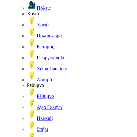
Πόλεις
Χανιά
Χανιά
Παλαιόχωρα
Κίσαμος
Γεωργιούπολη
Χώρα Σφακίων
Λουτρό
Ρέθυμνο
Ρέθυμνο
Αγία Γαλήνη
Πλακιάς
Σπήλι