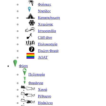
Φοίνικες
Νησίδες
Κατασκήνωση
Χειμώνας
Ιστιοσανίδα
Cliff dive
Πολυκοσμία
Πρώτη Φορά;
ΛΟΑΤ
Φύση
Πεζοπορία
Φαράγγια
Χανιά
Ρέθυμνο
Ηράκλειο