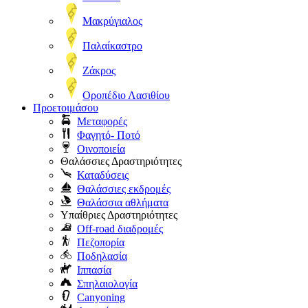
Μακρύγιαλος
Παλαίκαστρο
Ζάκρος
Οροπέδιο Λασιθίου
Προετοιμάσου
Μεταφορές
Φαγητό- Ποτό
Οινοποιεία
Θαλάσσιες Δραστηριότητες
Καταδύσεις
Θαλάσσιες εκδρομές
Θαλάσσια αθλήματα
Υπαίθριες Δραστηριότητες
Off-road διαδρομές
Πεζοπορία
Ποδηλασία
Ιππασία
Σπηλαιολογία
Canyoning