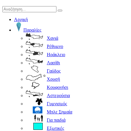
Αρχική
Παραλίες
Χανιά
Ρέθυμνο
Ηράκλειο
Λασίθι
Γαύδος
Χρυσή
Κουφονήσι
Αστερούσια
Γυμνισμός
Μπλε Σημαία
Για παιδιά
Εξωτικές