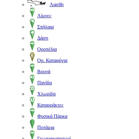
Λασίθι
Λίμνες
Σπήλαια
Δάση
Οροπέδια
Ορ. Καταφύγια
Βουνά
Πανίδα
Χλωρίδα
Καταρράκτες
Φυσικά Πάρκα
Ποτάμια
Γεωσχηματισμοί