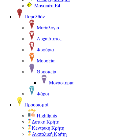
Μονοπάτι Ε4
Παρελθόν
Μυθολογία
Αρχαιότητες
Φρούρια
Μουσεία
Θρησκεία
Μοναστήρια
Φάροι
Προορισμοί
Highlights
Δυτική Κρήτη
Κεντρική Κρήτη
Ανατολική Κρήτη