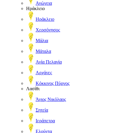
Ανώγεια
Ηράκλειο
Ηράκλειο
Χερσόνησος
Μάλια
Μάταλα
Αγία Πελαγία
Αρχάνες
Κόκκινος Πύργος
Λασίθι
Άγιος Νικόλαος
Σητεία
Ιεράπετρα
Ελούντα