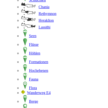
Schluchten
Chania
Rethymnon
Heraklion
Lassithi
Seen
Flüsse
Höhlen
Formationen
Hochebenen
Fauna
Flora
Wanderweg E4
Berge