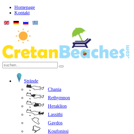
Homepage
Kontakt
Strände
Chania
Rethymnon
Heraklion
Lassithi
Gavdos
Koufonissi