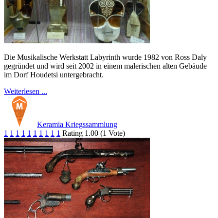
Die Musikalische Werkstatt Labyrinth wurde 1982 von Ross Daly
gegründet und wird seit 2002 in einem malerischen alten Gebäude
im Dorf Houdetsi untergebracht.
Weiterlesen ...
Keramia Kriegssammlung
1
1
1
1
1
1
1
1
1
1
Rating 1.00 (1 Vote)