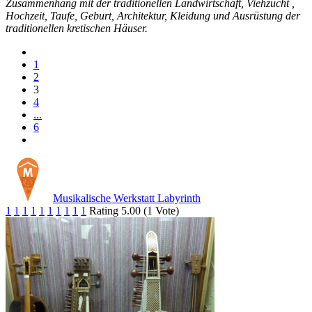
Zusammenhang mit der traditionellen Landwirtschaft, Viehzucht ,
Hochzeit, Taufe, Geburt, Architektur, Kleidung und Ausrüstung der
traditionellen kretischen Häuser.
1
2
3
4
...
6
Musikalische Werkstatt Labyrinth
1
1
1
1
1
1
1
1
1
1
Rating 5.00 (1 Vote)