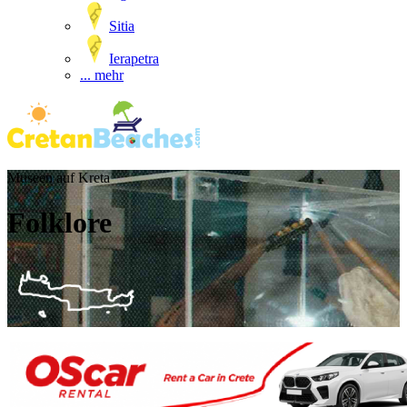
Sitia
Ierapetra
... mehr
Museen auf Kreta
Folklore