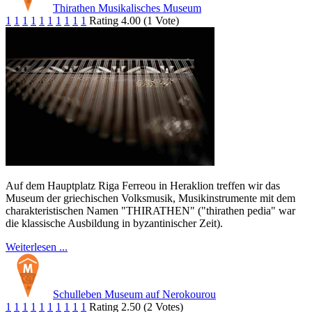
Thirathen Musikalisches Museum
1
1
1
1
1
1
1
1
1
1
Rating 4.00 (1 Vote)
Auf dem Hauptplatz Riga Ferreou in Heraklion treffen wir das
Museum der griechischen Volksmusik, Musikinstrumente mit dem
charakteristischen Namen "THIRATHEN" ("thirathen pedia" war
die klassische Ausbildung in byzantinischer Zeit).
Weiterlesen ...
Schulleben Museum auf Nerokourou
1
1
1
1
1
1
1
1
1
1
Rating 2.50 (2 Votes)