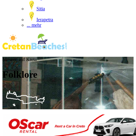
Sitia
Ierapetra
... mehr
Museen auf Kreta
Folklore