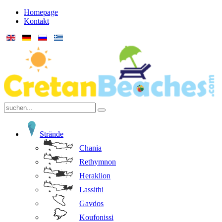
Homepage
Kontakt
Strände
Chania
Rethymnon
Heraklion
Lassithi
Gavdos
Koufonissi