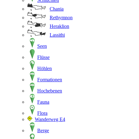
Schluchten
Chania
Rethymnon
Heraklion
Lassithi
Seen
Flüsse
Höhlen
Formationen
Hochebenen
Fauna
Flora
Wanderweg E4
Berge