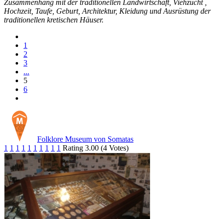
Zusammenhang mit der traditionellen Landwirtschaft, Viehzucht ,
Hochzeit, Taufe, Geburt, Architektur, Kleidung und Ausrüstung der
traditionellen kretischen Häuser.
1
2
3
...
5
6
Folklore Museum von Somatas
1
1
1
1
1
1
1
1
1
1
Rating 3.00 (4 Votes)