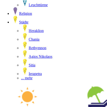
Leuchttürme
Religion
Städte
Heraklion
Chania
Rethymnon
Agios Nikolaos
Sitia
Ierapetra
... mehr