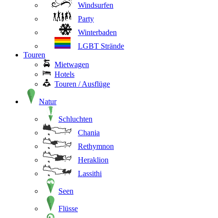
Windsurfen
Party
Winterbaden
LGBT Strände
Touren
Mietwagen
Hotels
Touren / Ausflüge
Natur
Schluchten
Chania
Rethymnon
Heraklion
Lassithi
Seen
Flüsse