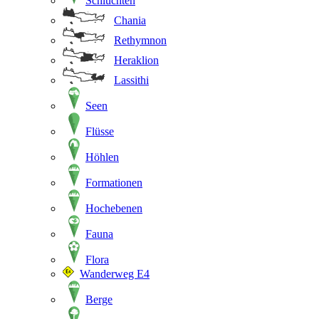
Schluchten
Chania
Rethymnon
Heraklion
Lassithi
Seen
Flüsse
Höhlen
Formationen
Hochebenen
Fauna
Flora
Wanderweg E4
Berge