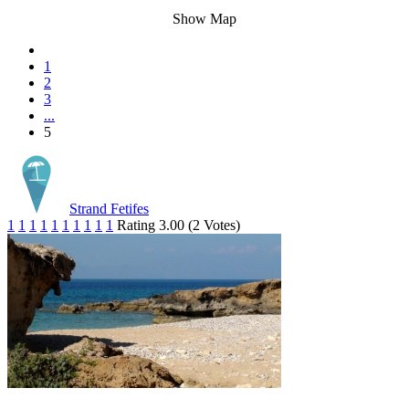
Show Map
1
2
3
...
5
Strand Fetifes
1
1
1
1
1
1
1
1
1
1
Rating 3.00 (2 Votes)