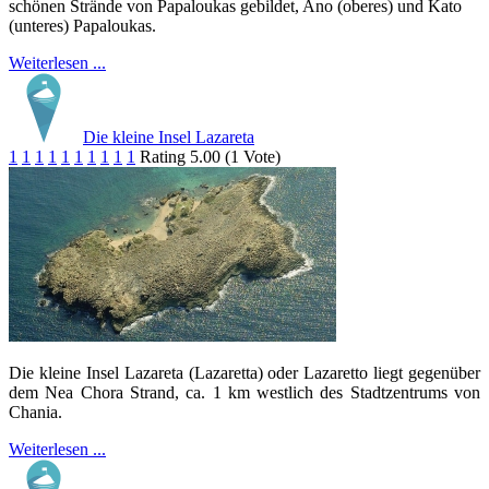
schönen Strände von Papaloukas gebildet, Ano (oberes) und Kato
(unteres) Papaloukas.
Weiterlesen ...
Die kleine Insel Lazareta
1
1
1
1
1
1
1
1
1
1
Rating 5.00 (1 Vote)
Die kleine Insel Lazareta (Lazaretta) oder Lazaretto liegt gegenüber
dem Nea Chora Strand, ca. 1 km westlich des Stadtzentrums von
Chania.
Weiterlesen ...