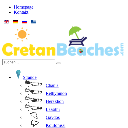
Homepage
Kontakt
Strände
Chania
Rethymnon
Heraklion
Lassithi
Gavdos
Koufonissi