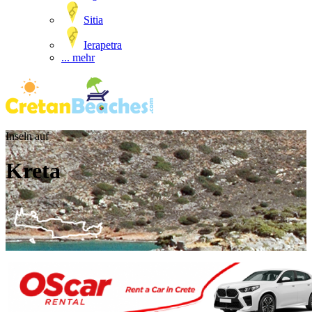
Sitia
Ierapetra
... mehr
Inseln auf
Kreta