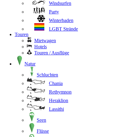
Windsurfen
Party
Winterbaden
LGBT Strände
Touren
Mietwagen
Hotels
Touren / Ausflüge
Natur
Schluchten
Chania
Rethymnon
Heraklion
Lassithi
Seen
Flüsse