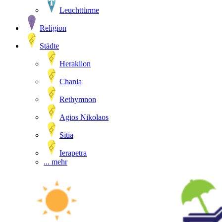
Leuchttürme
Religion
Städte
Heraklion
Chania
Rethymnon
Agios Nikolaos
Sitia
Ierapetra
... mehr