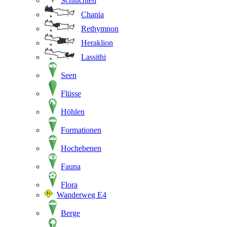
Schluchten
Chania
Rethymnon
Heraklion
Lassithi
Seen
Flüsse
Höhlen
Formationen
Hochebenen
Fauna
Flora
Wanderweg E4
Berge