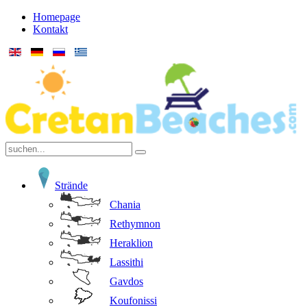
Homepage
Kontakt
Strände
Chania
Rethymnon
Heraklion
Lassithi
Gavdos
Koufonissi