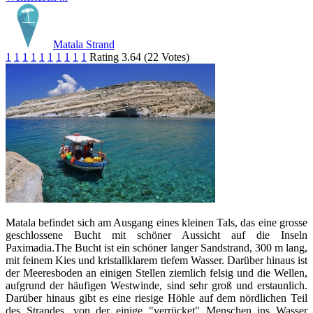
Matala Strand
1
1
1
1
1
1
1
1
1
1
Rating 3.64 (22 Votes)
Matala befindet sich am Ausgang eines kleinen Tals, das eine grosse
geschlossene Bucht mit schöner Aussicht auf die Inseln
Paximadia.The Bucht ist ein schöner langer Sandstrand, 300 m lang,
mit feinem Kies und kristallklarem tiefem Wasser. Darüber hinaus ist
der Meeresboden an einigen Stellen ziemlich felsig und die Wellen,
aufgrund der häufigen Westwinde, sind sehr groß und erstaunlich.
Darüber hinaus gibt es eine riesige Höhle auf dem nördlichen Teil
des Strandes, von der einige "verrücket" Menschen ins Wasser