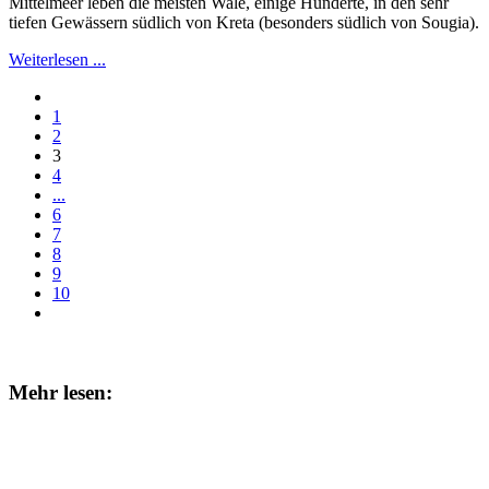
Mittelmeer leben die meisten Wale, einige Hunderte, in den sehr
tiefen Gewässern südlich von Kreta (besonders südlich von Sougia).
Weiterlesen ...
1
2
3
4
...
6
7
8
9
10
Mehr lesen: