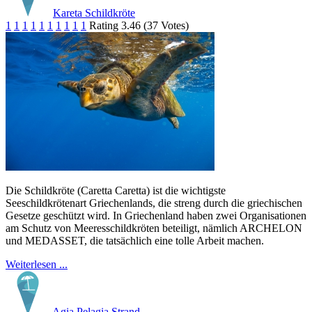
Kareta Schildkröte
1
1
1
1
1
1
1
1
1
1
Rating 3.46 (37 Votes)
Die Schildkröte (Caretta Caretta) ist die wichtigste
Seeschildkrötenart Griechenlands, die streng durch die griechischen
Gesetze geschützt wird. In Griechenland haben zwei Organisationen
am Schutz von Meeresschildkröten beteiligt, nämlich ARCHELON
und MEDASSET, die tatsächlich eine tolle Arbeit machen.
Weiterlesen ...
Agia Pelagia Strand