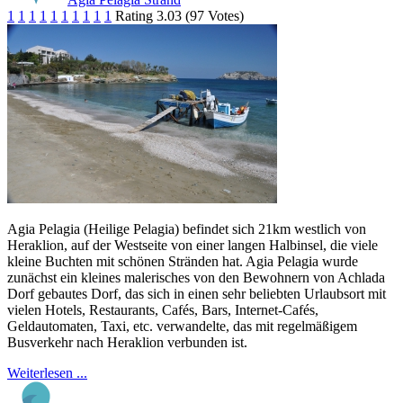
1
1
1
1
1
1
1
1
1
1
Rating 3.03 (97 Votes)
Agia Pelagia (Heilige Pelagia) befindet sich 21km westlich von
Heraklion, auf der Westseite von einer langen Halbinsel, die viele
kleine Buchten mit schönen Stränden hat. Agia Pelagia wurde
zunächst ein kleines malerisches von den Bewohnern von Achlada
Dorf gebautes Dorf, das sich in einen sehr beliebten Urlaubsort mit
vielen Hotels, Restaurants, Cafés, Bars, Internet-Cafés,
Geldautomaten, Taxi, etc. verwandelte, das mit regelmäßigem
Busverkehr nach Heraklion verbunden ist.
Weiterlesen ...