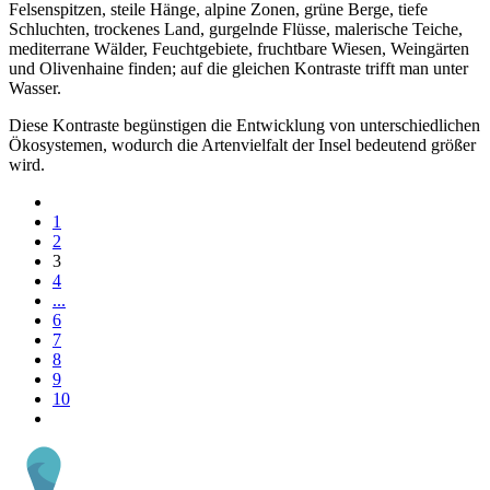
Felsenspitzen, steile Hänge, alpine Zonen, grüne Berge, tiefe
Schluchten, trockenes Land, gurgelnde Flüsse, malerische Teiche,
mediterrane Wälder, Feuchtgebiete, fruchtbare Wiesen, Weingärten
und Olivenhaine finden; auf die gleichen Kontraste trifft man unter
Wasser.
Diese Kontraste begünstigen die Entwicklung von unterschiedlichen
Ökosystemen, wodurch die Artenvielfalt der Insel bedeutend größer
wird.
1
2
3
4
...
6
7
8
9
10