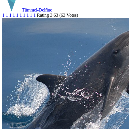
Tümmel-Delfine
1
1
1
1
1
1
1
1
1
1
Rating 3.63 (63 Votes)