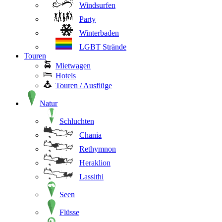
Windsurfen
Party
Winterbaden
LGBT Strände
Touren
Mietwagen
Hotels
Touren / Ausflüge
Natur
Schluchten
Chania
Rethymnon
Heraklion
Lassithi
Seen
Flüsse