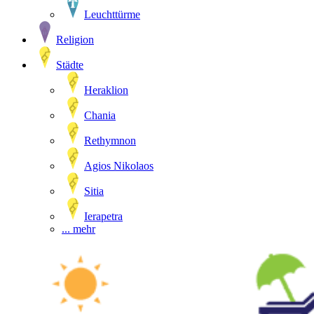
Leuchttürme
Religion
Städte
Heraklion
Chania
Rethymnon
Agios Nikolaos
Sitia
Ierapetra
... mehr