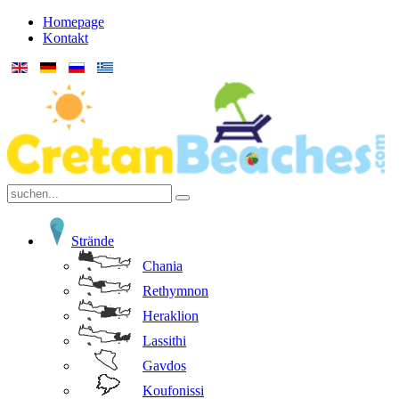
Homepage
Kontakt
Strände
Chania
Rethymnon
Heraklion
Lassithi
Gavdos
Koufonissi