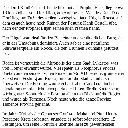
Das Dorf Kanli Castelli, heute bekannt als Prophet Elias, liegt etwa
18 km südlich von Heraklion, am Anfang des Malades Tals. Das
Dorf liegt am Fuße des steilen, zweispitzenigen Hügels Rocca, auf
dem es auch heute noch Ruinen der Festung Kanli Castelli gibt,
nach der der Prophet Elijah seinen alten Namen nahm.
Der Hügel war ideal für den Bau einer unerschütterlichen Burg, da
er in der Umgebung dominiert. Auch gab es eine natürliche
Süßwasserquelle auf Rocca, die den Brunnen Fountana gefüttert
hat.
Rocca ist vermutlich die Akropolis der alten Stadt Lykastos, was
von Homer erwähnt wurde. Viel später, als Nicephorus Phocas
Kreta von den sarazenischen Piraten in 961AD befreite, gründete er
zuerst eine Festung auf Rocca, um dort die Stadt Candia zu
überweisen. Die Festung wurde gebaut, aber Candia (aktuelles
Heraklion) wurde nicht bewegt, da der Hafen für die Kreter sehr
wichtig war. So wurde die Festung allein mit Blick auf die Region
und wurde als Temenos. Noch heute wird die ganze Provinz
Temenos Provinz genannt.
Im Jahr 1204, als der Genueser Graf von Malta und Pirat Henry
Pescatore Kreta eroberten, gründete er sofort oder reparierte 15
Festungen, um seine Kontrolle über die Insel zu gewährleisten.