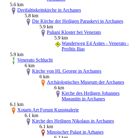
5.6 km
Dreifaltigkeitskirche in Archanes
5.8 km
Die Kirche der Heiligen Paraskevi in Archanes
5.9 km
Paliani Kloster bei Venerato
5.9 km
Wanderweg E4 Asites - Venerato -
Profitis Ilias
5.9 km
Venerato Schlucht
6 km
Kirche von Hl. George in Archanes
6 km
Archäologisches Museum der Archanes
6 km
Kirche des Heiligen Johannes
Maganitis in Archanes
6.1 km
Xotaris Art Forum Kunstgalerie
6.1 km
Kirche des Heiligen Nikolaus in Archanes
6.1 km
Minoischer Palast in Arhanes
6.2 km