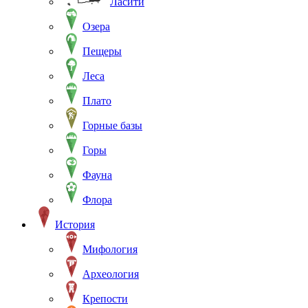
Ласити
Озера
Пещеры
Леса
Плато
Горные базы
Горы
Фауна
Флора
История
Мифология
Археология
Крепости