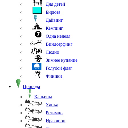
Для детей
Бирюза
Дайвинг
Кемпинг
Одна неделя
Виндсерфинг
Людно
Зимнее купание
Голубой флаг
Финики
Природа
Каньоны
Ханья
Ретимно
Ираклион