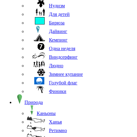
Нудизм
Для детей
Бирюза
Дайвинг
Кемпинг
Одна неделя
Виндсерфинг
Людно
Зимнее купание
Голубой флаг
Финики
Природа
Каньоны
Ханья
Ретимно