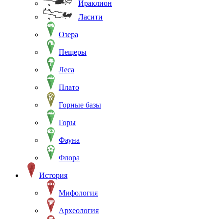
Ираклион
Ласити
Озера
Пещеры
Леса
Плато
Горные базы
Горы
Фауна
Флора
История
Мифология
Археология