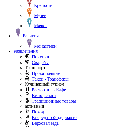
Крепости
Музеи
Маяки
Религия
Монастыри
Развлечения
Покупки
Свадьбы
Транспорт
Прокат машин
Такси - Трансферы
Кулинарный туризм
Рестораны - Кафе
Винодельни
Традиционные товары
активный
Поход
Вперед по бездорожью
Верховая езда