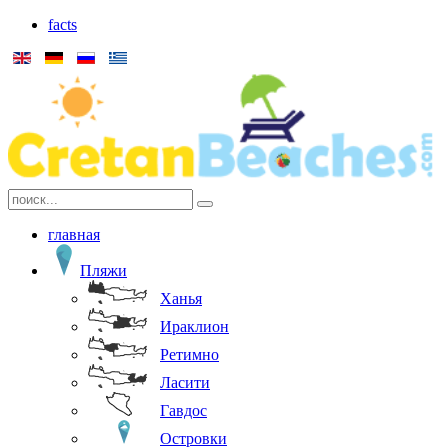
facts
главная
Пляжи
Ханья
Ираклион
Ретимно
Ласити
Гавдос
Островки