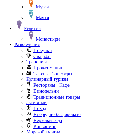
Музеи
Маяки
Религия
Монастыри
Развлечения
Покупки
Свадьбы
Транспорт
Прокат машин
Такси - Трансферы
Кулинарный туризм
Рестораны - Кафе
Винодельни
Традиционные товары
активный
Поход
Вперед по бездорожью
Верховая езда
Каньонинг
Морской туризм