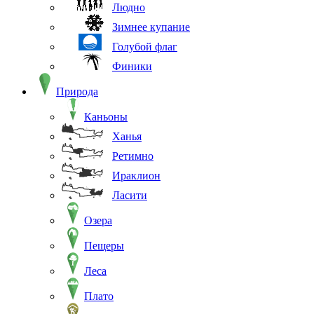
Людно
Зимнее купание
Голубой флаг
Финики
Природа
Каньоны
Ханья
Ретимно
Ираклион
Ласити
Озера
Пещеры
Леса
Плато