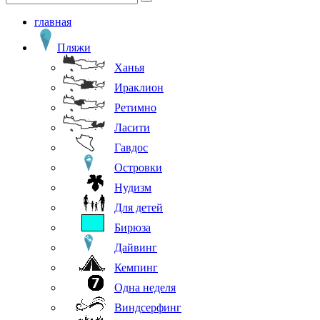
главная
Пляжи
Ханья
Ираклион
Ретимно
Ласити
Гавдос
Островки
Нудизм
Для детей
Бирюза
Дайвинг
Кемпинг
Одна неделя
Виндсерфинг