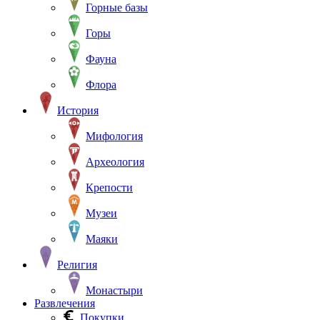
Горные базы
Горы
Фауна
Флора
История
Мифология
Археология
Крепости
Музеи
Маяки
Религия
Монастыри
Развлечения
Покупки