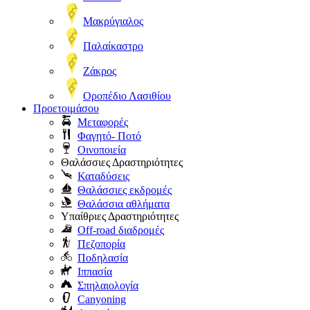
Μακρύγιαλος
Παλαίκαστρο
Ζάκρος
Οροπέδιο Λασιθίου
Προετοιμάσου
Μεταφορές
Φαγητό- Ποτό
Οινοποιεία
Θαλάσσιες Δραστηριότητες
Καταδύσεις
Θαλάσσιες εκδρομές
Θαλάσσια αθλήματα
Υπαίθριες Δραστηριότητες
Off-road διαδρομές
Πεζοπορία
Ποδηλασία
Ιππασία
Σπηλαιολογία
Canyoning