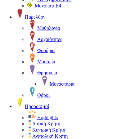
Μονοπάτι Ε4
Παρελθόν
Μυθολογία
Αρχαιότητες
Φρούρια
Μουσεία
Θρησκεία
Μοναστήρια
Φάροι
Προορισμοί
Highlights
Δυτική Κρήτη
Κεντρική Κρήτη
Ανατολική Κρήτη