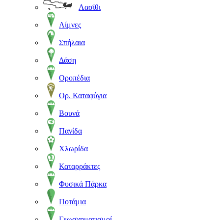
Λασίθι
Λίμνες
Σπήλαια
Δάση
Οροπέδια
Ορ. Καταφύγια
Βουνά
Πανίδα
Χλωρίδα
Καταρράκτες
Φυσικά Πάρκα
Ποτάμια
Γεωσχηματισμοί