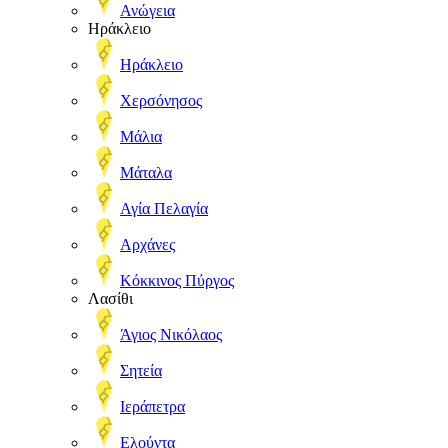
Ανώγεια
Ηράκλειο
Ηράκλειο
Χερσόνησος
Μάλια
Μάταλα
Αγία Πελαγία
Αρχάνες
Κόκκινος Πύργος
Λασίθι
Άγιος Νικόλαος
Σητεία
Ιεράπετρα
Ελούντα