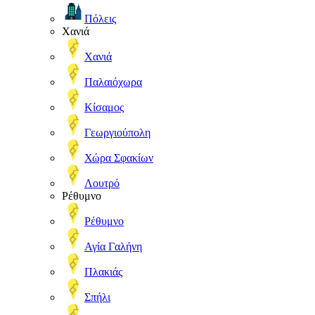
Πόλεις
Χανιά
Χανιά
Παλαιόχωρα
Κίσαμος
Γεωργιούπολη
Χώρα Σφακίων
Λουτρό
Ρέθυμνο
Ρέθυμνο
Αγία Γαλήνη
Πλακιάς
Σπήλι