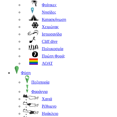
Φοίνικες
Νησίδες
Κατασκήνωση
Χειμώνας
Ιστιοσανίδα
Cliff dive
Πολυκοσμία
Πρώτη Φορά;
ΛΟΑΤ
Φύση
Πεζοπορία
Φαράγγια
Χανιά
Ρέθυμνο
Ηράκλειο