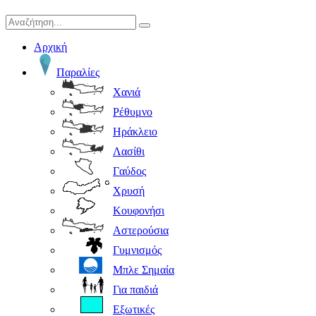
Αρχική
Παραλίες
Χανιά
Ρέθυμνο
Ηράκλειο
Λασίθι
Γαύδος
Χρυσή
Κουφονήσι
Αστερούσια
Γυμνισμός
Μπλε Σημαία
Για παιδιά
Εξωτικές