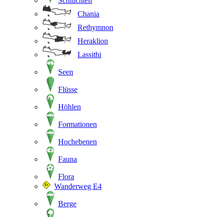
Schluchten
Chania
Rethymnon
Heraklion
Lassithi
Seen
Flüsse
Höhlen
Formationen
Hochebenen
Fauna
Flora
Wanderweg E4
Berge