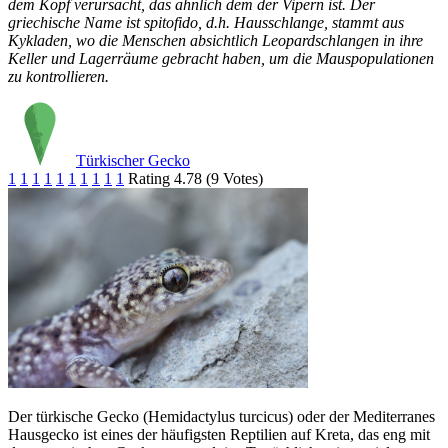
dem Kopf verursacht, das ähnlich dem der Vipern ist. Der
griechische Name ist spitofido, d.h. Hausschlange, stammt aus
Kykladen, wo die Menschen absichtlich Leopardschlangen in ihre
Keller und Lagerräume gebracht haben, um die Mauspopulationen
zu kontrollieren.
Türkischer Gecko
1
1
1
1
1
1
1
1
1
1
Rating 4.78 (9 Votes)
Der türkische Gecko (Hemidactylus turcicus) oder der Mediterranes
Hausgecko ist eines der häufigsten Reptilien auf Kreta, das eng mit