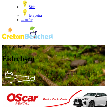
Sitia
Ierapetra
... mehr
Die kretische Fauna
Eidechsen