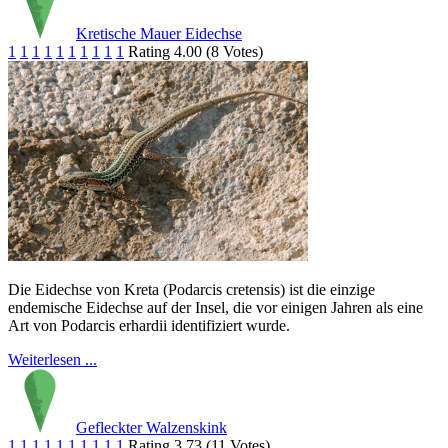
Kretische Mauer Eidechse
1
1
1
1
1
1
1
1
1
1
Rating 4.00 (8 Votes)
Die Eidechse von Kreta (Podarcis cretensis) ist die einzige
endemische Eidechse auf der Insel, die vor einigen Jahren als eine
Art von Podarcis erhardii identifiziert wurde.
Weiterlesen ...
Gefleckter Walzenskink
1
1
1
1
1
1
1
1
1
1
Rating 3.73 (11 Votes)