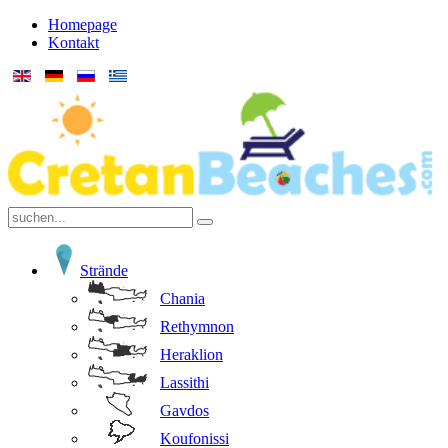
Homepage
Kontakt
Strände
Chania
Rethymnon
Heraklion
Lassithi
Gavdos
Koufonissi