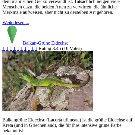
dem maurischen Gecko verwandt ist. Tatsächlich neigen viele
Menschen dazu, die beiden Arten zu verwirren, die ähnliche
Merkmale aufweisen, aber nicht zu derselben Art gehören.
Weiterlesen ...
Balkan-Grüne Eidechse
1
1
1
1
1
1
1
1
1
1
Rating 3.45 (10 Votes)
Balkangrüne Eidechse (Lacerta trilineata) ist die größte Eidechse auf
Kreta (und in Griechenland), die für ihre intensive grüne Farbe
bekannt ist.